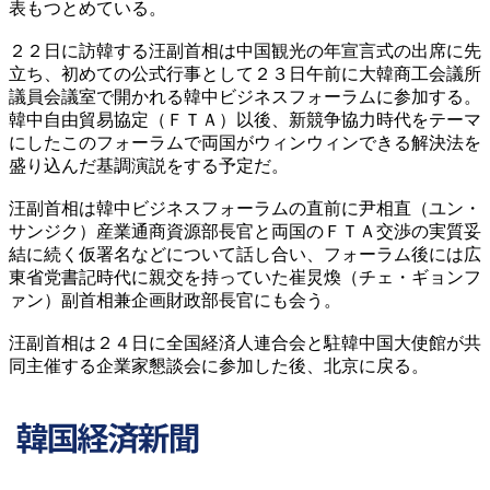
表もつとめている。
２２日に訪韓する汪副首相は中国観光の年宣言式の出席に先
立ち、初めての公式行事として２３日午前に大韓商工会議所
議員会議室で開かれる韓中ビジネスフォーラムに参加する。
韓中自由貿易協定（ＦＴＡ）以後、新競争協力時代をテーマ
にしたこのフォーラムで両国がウィンウィンできる解決法を
盛り込んだ基調演説をする予定だ。
汪副首相は韓中ビジネスフォーラムの直前に尹相直（ユン・
サンジク）産業通商資源部長官と両国のＦＴＡ交渉の実質妥
結に続く仮署名などについて話し合い、フォーラム後には広
東省党書記時代に親交を持っていた崔炅煥（チェ・ギョンフ
ァン）副首相兼企画財政部長官にも会う。
汪副首相は２４日に全国経済人連合会と駐韓中国大使館が共
同主催する企業家懇談会に参加した後、北京に戻る。