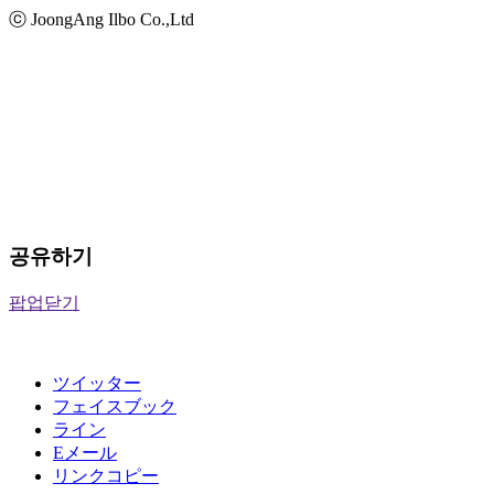
ⓒ JoongAng Ilbo Co.,Ltd
공유하기
팝업닫기
ツイッター
フェイスブック
ライン
Eメール
リンクコピー