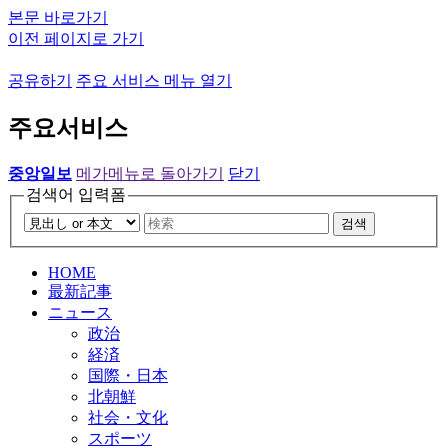
본문 바로가기
이전 페이지로 가기
공유하기
주요 서비스 메뉴 열기
주요서비스
중앙일보
메가메뉴로 돌아가기
닫기
검색어 입력폼
검색
HOME
最新記事
ニュース
政治
経済
国際・日本
北朝鮮
社会・文化
スポーツ