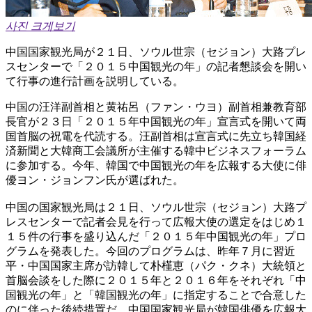
사진 크게보기
中国国家観光局が２１日、ソウル世宗（セジョン）大路プレ
スセンターで「２０１５中国観光の年」の記者懇談会を開い
て行事の進行計画を説明している。
中国の汪洋副首相と黄祐呂（ファン・ウヨ）副首相兼教育部
長官が２３日「２０１５年中国観光の年」宣言式を開いて両
国首脳の祝電を代読する。汪副首相は宣言式に先立ち韓国経
済新聞と大韓商工会議所が主催する韓中ビジネスフォーラム
に参加する。今年、韓国で中国観光の年を広報する大使に俳
優ヨン・ジョンフン氏が選ばれた。
中国の国家観光局は２１日、ソウル世宗（セジョン）大路プ
レスセンターで記者会見を行って広報大使の選定をはじめ１
１５件の行事を盛り込んだ「２０１５年中国観光の年」プロ
グラムを発表した。今回のプログラムは、昨年７月に習近
平・中国国家主席が訪韓して朴槿恵（パク・クネ）大統領と
首脳会談をした際に２０１５年と２０１６年をそれぞれ「中
国観光の年」と「韓国観光の年」に指定することで合意した
のに伴った後続措置だ。中国国家観光局が韓国俳優を広報大