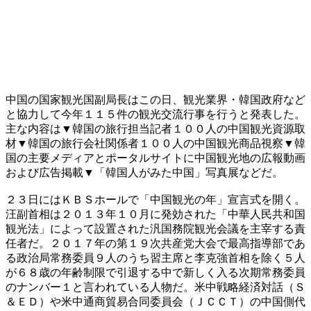
中国の国家観光国副局長はこの日、観光業界・韓国政府など
と協力して今年１１５件の観光交流行事を行うと発表した。
主な内容は▼韓国の旅行担当記者１００人の中国観光資源取
材▼韓国の旅行会社関係者１００人の中国観光商品視察▼韓
国の主要メディアとポータルサイトに中国観光地の広報動画
および広告掲載▼「韓国人がみた中国」写真展などだ。
２３日にはＫＢＳホールで「中国観光の年」宣言式を開く。
汪副首相は２０１３年１０月に発効された「中華人民共和国
観光法」によって設置された汎国務院観光会議を主宰する責
任者だ。２０１７年の第１９次共産党大会で最高指導部であ
る政治局常務委員９人のうち習主席と李克強首相を除く５人
が６８歳の年齢制限で引退する中で新しく入る次期常務委員
のナンバー１と言われている人物だ。米中戦略経済対話（Ｓ
＆ＥＤ）や米中通商貿易合同委員会（ＪＣＣＴ）の中国側代