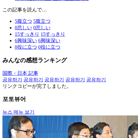
この記事を読んで…
5
腹立つ
5
腹立つ
0
悲しい
0
悲しい
15
すっきり
15
すっきり
6
興味深い
6
興味深い
0
役に立つ
0
役に立つ
みんなの感想ランキング
国際・日本 記事
공유하기
공유하기
공유하기
공유하기
공유하기
リンクコピーが完了しました。
포토뷰어
뉴스 메뉴 보기