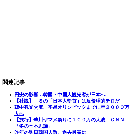
関連記事
円安の影響…韓国・中国人観光客が日本へ
【社説】ＩＳの「日本人斬首」は反倫理的テロだ
韓中観光交流、平昌オリンピックまでに年２０００万
人へ
【旅行】華川ヤマメ祭りに１００万の人波…ＣＮＮ
「冬の七不思議」
昨年の訪日韓国人数、過去最高に