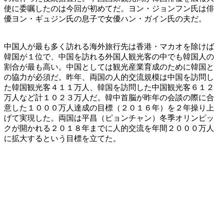
使に委嘱したのは今回が初めてだ。ヨン・ジョンフン氏は俳
優ヨン・ギュジン氏の息子で女優ハン・ガイン氏の夫だ。
中国人が最も多く訪れる海外旅行先は香港・マカオを除けば
韓国が１位で、中国を訪れる外国人観光客の中でも韓国人の
割合が最も高い。中国としては観光産業育成のために韓国と
の協力が必須だ。昨年、両国の人的交流規模は中国を訪問し
た韓国観光客４１１万人、韓国を訪問した中国観光客６１２
万人など計１０２３万人だ。韓中首脳が昨年の会談の際に合
意した１０００万人達成の目標（２０１６年）を２年操り上
げて実現した。両国は平昌（ピョンチャン）冬季オリンピッ
クが開かれる２０１８年までに人的交流を年間２０００万人
に拡大するという目標を立てた。