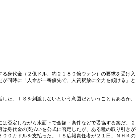
する身代金（２億ドル、約２１８０億ウォン）の要求を受け入
だが同時に「人命が一番優先で、人質釈放に全力を傾ける」と
話した。ＩＳを刺激しないという意図だということもあるが、
には否定しながら水面下で金額・条件などで妥協する案だ。２
府は身代金の支払いを公式に否定したが、ある種の取り引きが
６００万ドルを支払った。ＩＳ広報責任者が２１日、ＮＨＫの