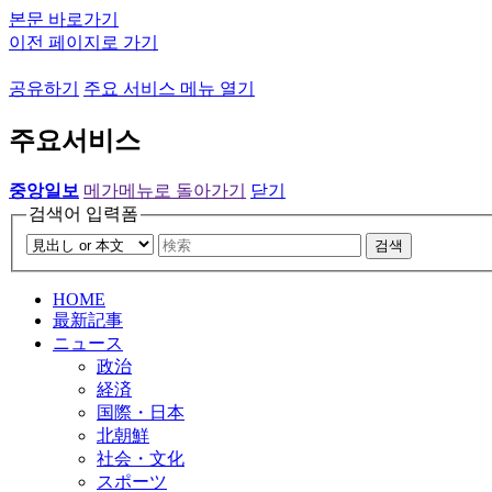
본문 바로가기
이전 페이지로 가기
공유하기
주요 서비스 메뉴 열기
주요서비스
중앙일보
메가메뉴로 돌아가기
닫기
검색어 입력폼
검색
HOME
最新記事
ニュース
政治
経済
国際・日本
北朝鮮
社会・文化
スポーツ