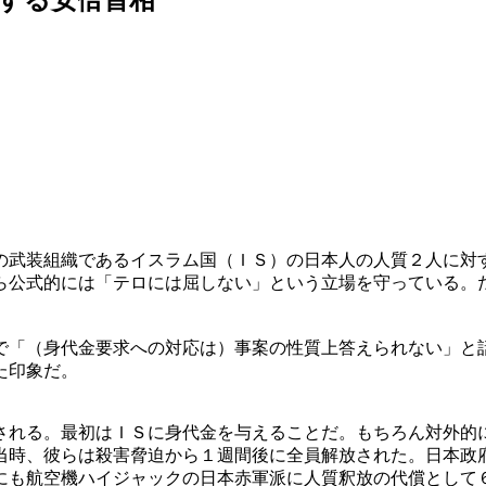
の武装組織であるイスラム国（ＩＳ）の日本人の人質２人に対
ら公式的には「テロには屈しない」という立場を守っている。
で「（身代金要求への対応は）事案の性質上答えられない」と
た印象だ。
される。最初はＩＳに身代金を与えることだ。もちろん対外的
当時、彼らは殺害脅迫から１週間後に全員解放された。日本政
にも航空機ハイジャックの日本赤軍派に人質釈放の代償として