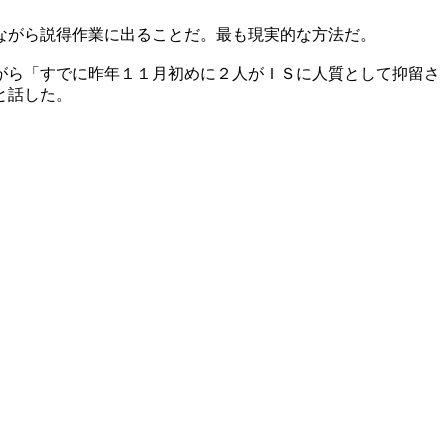
ながら説得作業に出ることだ。最も現実的な方法だ。
がら「すでに昨年１１月初めに２人がＩＳに人質として抑留さ
と話した。