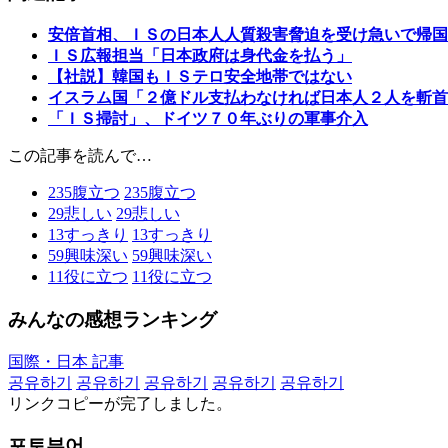
安倍首相、ＩＳの日本人人質殺害脅迫を受け急いで帰国
ＩＳ広報担当「日本政府は身代金を払う」
【社説】韓国もＩＳテロ安全地帯ではない
イスラム国「２億ドル支払わなければ日本人２人を斬首
「ＩＳ掃討」、ドイツ７０年ぶりの軍事介入
この記事を読んで…
235
腹立つ
235
腹立つ
29
悲しい
29
悲しい
13
すっきり
13
すっきり
59
興味深い
59
興味深い
11
役に立つ
11
役に立つ
みんなの感想ランキング
国際・日本 記事
공유하기
공유하기
공유하기
공유하기
공유하기
リンクコピーが完了しました。
포토뷰어