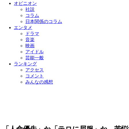
オピニオン
社説
コラム
日本関係のコラム
エンタメ
ドラマ
音楽
映画
アイドル
芸能一般
ランキング
アクセス
コメント
みんなの感想
「人命優先」か「テロに屈服」か…苦悩