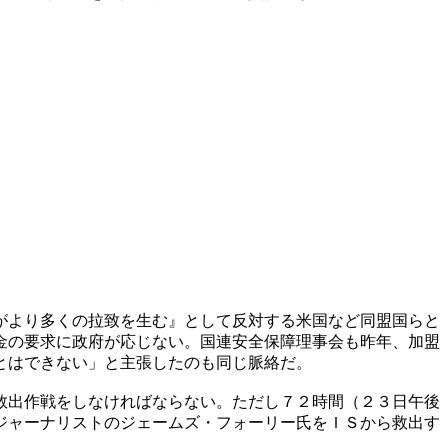
がより多くの拉致を生む』として反対する米国など同盟国らと
金の要求に政府が応じない。国連安全保障理事会も昨年、加盟
とはできない」と主張したのも同じ脈絡だ。
救出作戦をしなければならない。ただし７２時間（２３日午後
ジャーナリストのジェームズ・フォーリー氏をＩＳから救出す