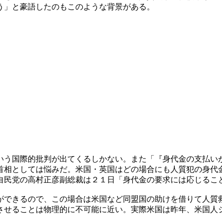
う」と豪語したのもこのような背景がある。
いう国際的批判が出てくるしかない。また「『身代金の支払い
首相としては悩みだ。米国・英国はどの場合にも人質犯の身代
自民党の高村正彦副総裁は２１日「身代金の要求には応じるこ
ができるので、この場合は米国など同盟国の助けを借りて人質
させることは物理的に不可能に近い。実際米国は昨年、米国人