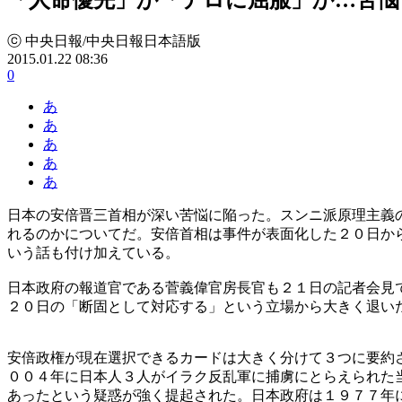
ⓒ 中央日報/中央日報日本語版
2015.01.22 08:36
0
あ
あ
あ
あ
あ
日本の安倍晋三首相が深い苦悩に陥った。スンニ派原理主義
れるのかについてだ。安倍首相は事件が表面化した２０日か
いう話も付け加えている。
日本政府の報道官である菅義偉官房長官も２１日の記者会見
２０日の「断固として対応する」という立場から大きく退い
安倍政権が現在選択できるカードは大きく分けて３つに要約
００４年に日本人３人がイラク反乱軍に捕虜にとらえられた
あったという疑惑が強く提起された。日本政府は１９７７年