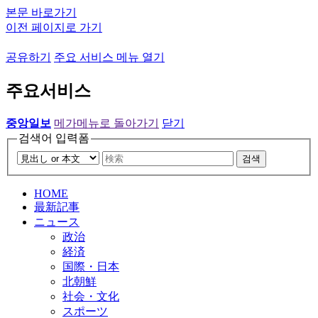
본문 바로가기
이전 페이지로 가기
공유하기
주요 서비스 메뉴 열기
주요서비스
중앙일보
메가메뉴로 돌아가기
닫기
검색어 입력폼
검색
HOME
最新記事
ニュース
政治
経済
国際・日本
北朝鮮
社会・文化
スポーツ