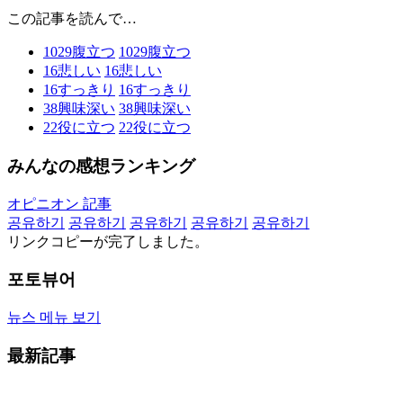
この記事を読んで…
1029
腹立つ
1029
腹立つ
16
悲しい
16
悲しい
16
すっきり
16
すっきり
38
興味深い
38
興味深い
22
役に立つ
22
役に立つ
みんなの感想ランキング
オピニオン 記事
공유하기
공유하기
공유하기
공유하기
공유하기
リンクコピーが完了しました。
포토뷰어
뉴스 메뉴 보기
最新記事