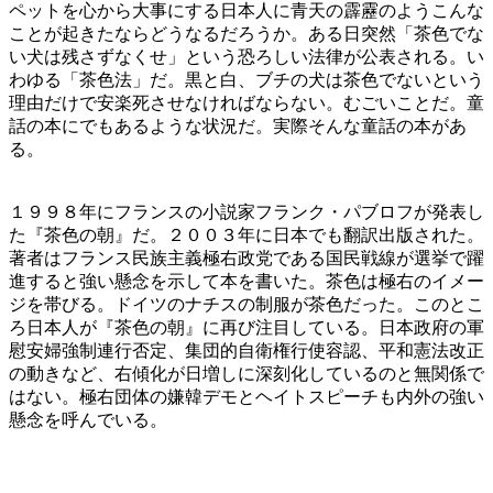
ペットを心から大事にする日本人に青天の霹靂のようこんな
ことが起きたならどうなるだろうか。ある日突然「茶色でな
い犬は残さずなくせ」という恐ろしい法律が公表される。い
わゆる「茶色法」だ。黒と白、ブチの犬は茶色でないという
理由だけで安楽死させなければならない。むごいことだ。童
話の本にでもあるような状況だ。実際そんな童話の本があ
る。
１９９８年にフランスの小説家フランク・パブロフが発表し
た『茶色の朝』だ。２００３年に日本でも翻訳出版された。
著者はフランス民族主義極右政党である国民戦線が選挙で躍
進すると強い懸念を示して本を書いた。茶色は極右のイメー
ジを帯びる。ドイツのナチスの制服が茶色だった。このとこ
ろ日本人が『茶色の朝』に再び注目している。日本政府の軍
慰安婦強制連行否定、集団的自衛権行使容認、平和憲法改正
の動きなど、右傾化が日増しに深刻化しているのと無関係で
はない。極右団体の嫌韓デモとヘイトスピーチも内外の強い
懸念を呼んでいる。