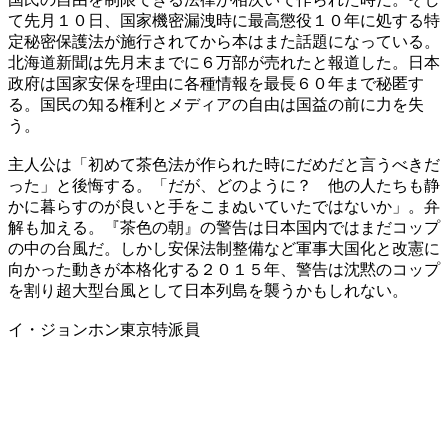
て先月１０日、国家機密漏洩時に最高懲役１０年に処する特
定秘密保護法が施行されてから本はまた話題になっている。
北海道新聞は先月末までに６万部が売れたと報道した。日本
政府は国家安保を理由に各種情報を最長６０年まで秘匿す
る。国民の知る権利とメディアの自由は国益の前に力を失
う。
主人公は「初めて茶色法が作られた時にだめだと言うべきだ
った」と後悔する。「だが、どのように？ 他の人たちも静
かに暮らすのが良いと手をこまぬいていたではないか」。弁
解も加える。『茶色の朝』の警告は日本国内ではまだコップ
の中の台風だ。しかし安保法制整備など軍事大国化と改憲に
向かった動きが本格化する２０１５年、警告は沈黙のコップ
を割り超大型台風として日本列島を襲うかもしれない。
イ・ジョンホン東京特派員