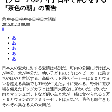
『茶色の朝』の警告
ⓒ 中央日報/中央日報日本語版
2015.01.13 09:00
0
あ
あ
あ
あ
あ
日本人の愛犬に対する愛情は格別だ。町内の公園に行けば人
が半分、犬が半分だ。幼い子どものようにベビーカーに乗せ
ちやほやと世話する。高級ペット用ベビーカーは５０万ウォ
ンを超える高額でも羽根が生えたように売れる。野外に遊び
場を備えたドッグカフェは連日大変なにぎわいだ。焼いた牛
肉とマッシュポテトなど飼い主と犬が一緒に食べられる５万
～６万ウォンのファミリーセットは人気だ。毛色も顔付きも
それぞれ異なる犬の天国だ。