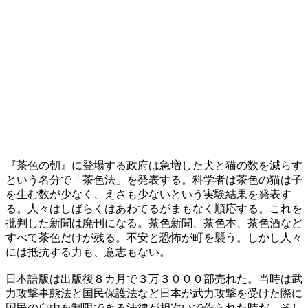
『茶色の朝』に登場する政府は急増した犬と猫の数を減らす
という名分で「茶色法」を発表する。科学者は茶色の猫は子
を生む数が少なく、えさも少ないという実験結果を発表す
る。人々はしばらくはあわてるがまもなく順応する。これを
批判した新聞は廃刊になる。茶色新聞、茶色本、茶色酒など
すべて茶色だけが残る。不安と恐怖が町を襲う。しかし人々
には抵抗する力も、意志もない。
日本語版は出版後８カ月で３万３０００部売れた。当時は武
力攻撃事態法と国民保護法など日本が武力攻撃を受けた際に
国民の自由を制限できる法律が相次いで作られた時だ。そし