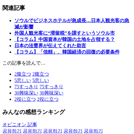
関連記事
ソウルでビジネスホテルが急成長…日本人観光客の急
減が影響
外国人観光客に“滞留税”を課すというソウル市
【コラム】中国資本が韓国の土地を占領する？
日本の法曹界が伝えてくれた助言
【コラム】「信頼」、韓国経済の回復の必要条件
この記事を読んで…
2
腹立つ
2
腹立つ
5
悲しい
5
悲しい
75
すっきり
75
すっきり
30
興味深い
30
興味深い
2
役に立つ
2
役に立つ
みんなの感想ランキング
オピニオン 記事
공유하기
공유하기
공유하기
공유하기
공유하기