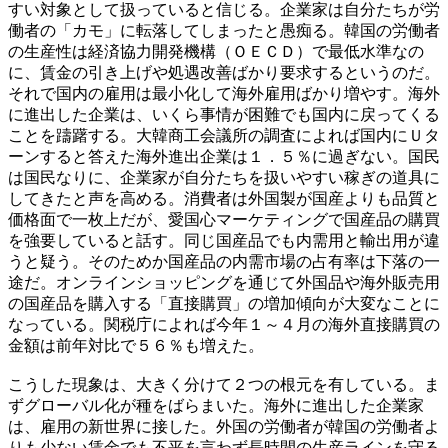
すい対象として扱っていると信じる。企業家は自分たちが労
働者の「カモ」に転落してしまったと愚痴る。韓国の労働者
の生産性は経済協力開発機構（ＯＥＣＤ）で最低水準なの
に、賃金の引き上げや処遇改善ばかり要求するというのだ。
それで国内の雇用は最小化して海外雇用ばかり増やす。海外
に進出した企業は、いくら事情が困難でも国内に戻ってくる
ことを躊躇する。大韓商工会議所の調査によれば国内にＵタ
ーンすると答えた海外進出企業は１．５％に過ぎない。国民
は国民なりに、企業家が自分たちを扱いやすい稼ぎの道具に
してきたと声を高める。消費者は外国製が国産よりも品質と
価格面で一枚上だが、愛国心マーケティングで国産品の購買
を強要していると話す。同じ国産品でも内需用と輸出用が違
うと疑う。そのためか国産品の内需市場の占有率は下落の一
途だ。オンラインショッピングを通じて外国品や海外販売用
の国産品を購入する「直接購買」の増加傾向が大変なことに
なっている。関税庁によれば今年１～４月の海外直接購買の
金額は前年対比で５６％も増えた。
こうした現象は、大きく分けて２つの根元を有している。ま
ずグローバル化が種をばらまいた。海外に進出した企業家
は、雇用の新世界に接した。外国の労働者が韓国の労働者よ
りも少ない賃金でも不平を言わず長時間の生産ラインを守る