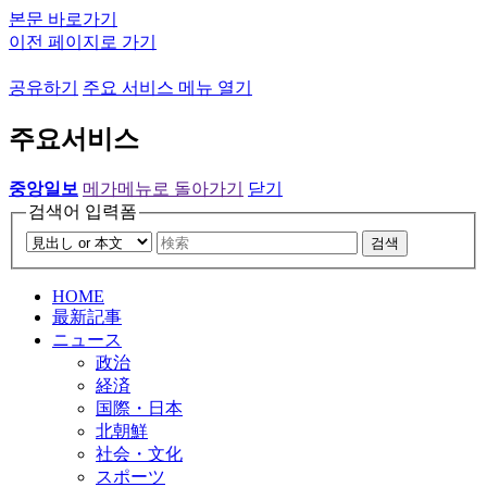
본문 바로가기
이전 페이지로 가기
공유하기
주요 서비스 메뉴 열기
주요서비스
중앙일보
메가메뉴로 돌아가기
닫기
검색어 입력폼
검색
HOME
最新記事
ニュース
政治
経済
国際・日本
北朝鮮
社会・文化
スポーツ