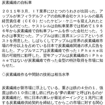
炭素繊維の自転車
２０１１年３月、ＩＴ業界にひとつのうわさが出回った。ア
ップルが米フィラデルフィアの自転車会社ケストレルの最高
経営責任者（ＣＥＯ）だったケビン・ケニーを迎え入れたと
いうものだった。ケストレルは自転車業界では初めて１９８
６年から炭素繊維で自転車フレームを作った会社だった。う
わさは事実だった。アップルは彼に首席エンジニアというポ
ストを用意した。しばらくしてアップルは世界の炭素繊維市
場の半分以上を占めている日本で炭素繊維関連の求人広告を
出した。アップルマニアは炭素繊維で作ったｉＰｈｏｎｅ出
現の可能性に歓呼した。翌年アップルは炭素繊維のｉＰｈｏ
ｎｅではないが炭素繊維で作った金型の特許取得を市場に知
らせた。
◇炭素繊維作る中間財の技術は相当水準
炭素繊維が新市場に浮上している。重さは鉄の４分の１、強
度は鉄の１０倍に達し鉄に代わる“夢の素材”と呼ばれるのが
炭素繊維だ。特に日本の東レが最近ボーイングと１兆円に達
する炭素繊維供給契約を締結してからこの市場に対する関心