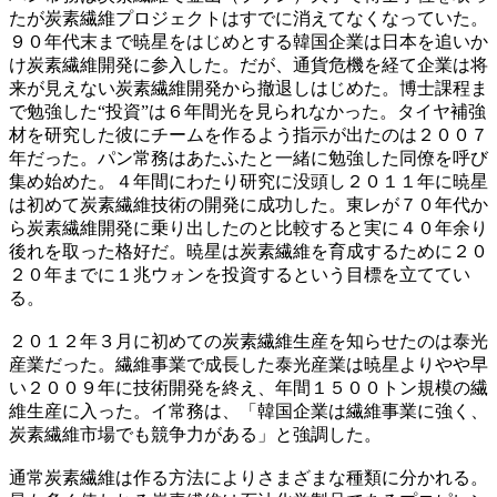
たが炭素繊維プロジェクトはすでに消えてなくなっていた。
９０年代末まで暁星をはじめとする韓国企業は日本を追いか
け炭素繊維開発に参入した。だが、通貨危機を経て企業は将
来が見えない炭素繊維開発から撤退しはじめた。博士課程ま
で勉強した“投資”は６年間光を見られなかった。タイヤ補強
材を研究した彼にチームを作るよう指示が出たのは２００７
年だった。パン常務はあたふたと一緒に勉強した同僚を呼び
集め始めた。４年間にわたり研究に没頭し２０１１年に暁星
は初めて炭素繊維技術の開発に成功した。東レが７０年代か
ら炭素繊維開発に乗り出したのと比較すると実に４０年余り
後れを取った格好だ。暁星は炭素繊維を育成するために２０
２０年までに１兆ウォンを投資するという目標を立ててい
る。
２０１２年３月に初めての炭素繊維生産を知らせたのは泰光
産業だった。繊維事業で成長した泰光産業は暁星よりやや早
い２００９年に技術開発を終え、年間１５００トン規模の繊
維生産に入った。イ常務は、「韓国企業は繊維事業に強く、
炭素繊維市場でも競争力がある」と強調した。
通常炭素繊維は作る方法によりさまざまな種類に分かれる。