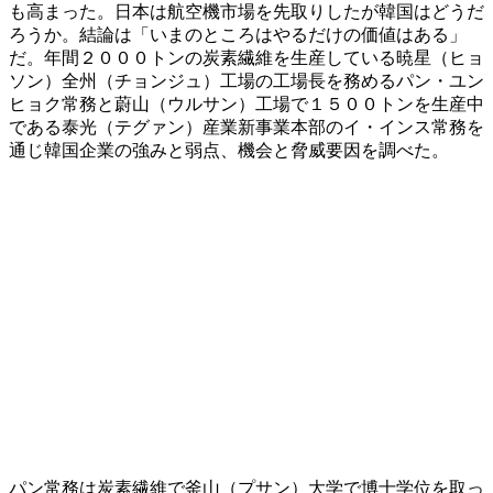
も高まった。日本は航空機市場を先取りしたが韓国はどうだ
ろうか。結論は「いまのところはやるだけの価値はある」
だ。年間２０００トンの炭素繊維を生産している暁星（ヒョ
ソン）全州（チョンジュ）工場の工場長を務めるパン・ユン
ヒョク常務と蔚山（ウルサン）工場で１５００トンを生産中
である泰光（テグァン）産業新事業本部のイ・インス常務を
通じ韓国企業の強みと弱点、機会と脅威要因を調べた。
パン常務は炭素繊維で釜山（プサン）大学で博士学位を取っ