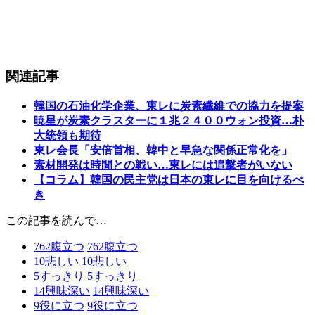
関連記事
韓国の石油化学企業、東レに炭素繊維での協力を提案
暁星が炭素クラスターに１兆２４００ウォン投資…朴
大統領も期待
東レ会長「安倍首相、韓中と早急な関係正常化を」
素材開発は時間との戦い…東レには追撃者がいない
【コラム】韓国の民主党は日本の東レに目を向けるべ
き
この記事を読んで…
762
腹立つ
762
腹立つ
10
悲しい
10
悲しい
5
すっきり
5
すっきり
14
興味深い
14
興味深い
9
役に立つ
9
役に立つ