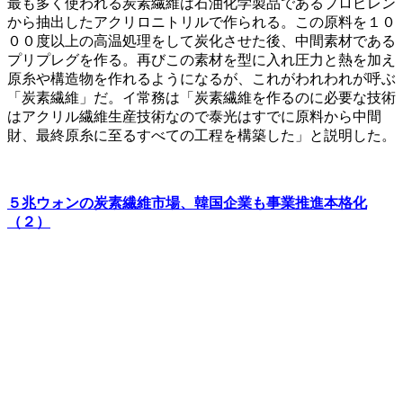
最も多く使われる炭素繊維は石油化学製品であるプロピレン
から抽出したアクリロニトリルで作られる。この原料を１０
００度以上の高温処理をして炭化させた後、中間素材である
プリプレグを作る。再びこの素材を型に入れ圧力と熱を加え
原糸や構造物を作れるようになるが、これがわれわれが呼ぶ
「炭素繊維」だ。イ常務は「炭素繊維を作るのに必要な技術
はアクリル繊維生産技術なので泰光はすでに原料から中間
財、最終原糸に至るすべての工程を構築した」と説明した。
５兆ウォンの炭素繊維市場、韓国企業も事業推進本格化
（２）