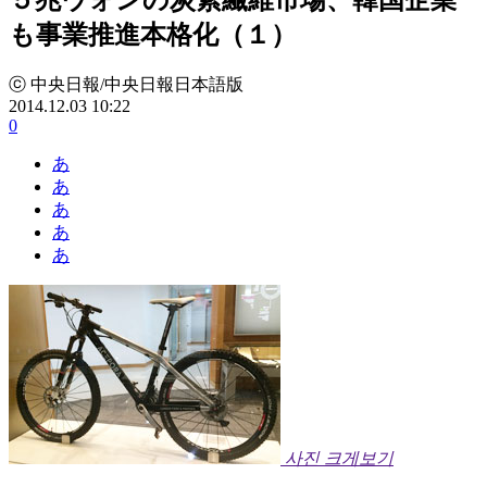
も事業推進本格化（１）
ⓒ 中央日報/中央日報日本語版
2014.12.03 10:22
0
あ
あ
あ
あ
あ
사진 크게보기