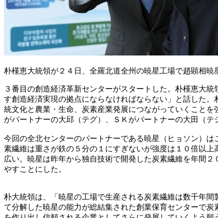
朴槿恵大統領が２４日、全羅北道全州の暁星工場で趙顕相暁
３番目の創造経済革新センターがスタートした。朴槿恵大統
す創造経済実現の拠点にならなければならない」と話した。
統文化と農業・生命、炭素産業発展につながっていくことを
がパートナーの大邱（テグ）、ＳＫがパートナーの大田（テ
今回の全北センターのパートナーである暁星（ヒョソン）は
素繊維は重さが鉄の５分の１にすぎないが強度は１０倍以上
広い。暁星は昨年から独自技術で開発した炭素繊維を年間２
やすことにした。
朴大統領は、「暁星の工場で生産される炭素繊維は数千年間
て分解した暁星の能力が総結集された創業保育センターで炭
を作り出し信頼される企業としてさらに発展していくよう願