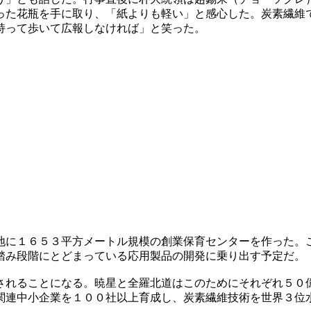
った花瓶を手に取り、「紙よりも軽い」と感心した。炭素繊維
持って歩いて広報しなければ」と笑った。
地に１６５３平方メートル規模の創業保育センターを作った。
踏み段階にとどまっている応用製品の開発に乗り出す予定だ。
されることになる。暁星と全羅北道はこのためにそれぞれ５０
関連中小企業を１００社以上育成し、炭素繊維技術を世界３位