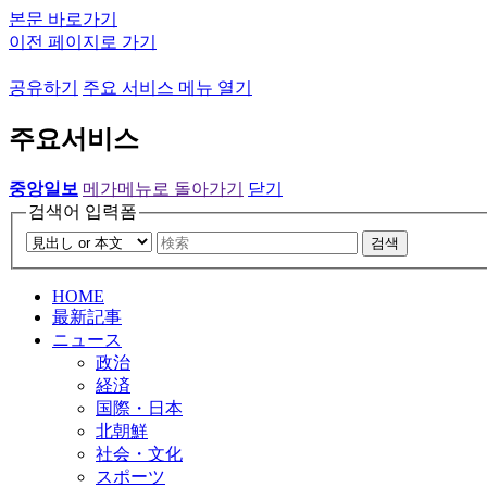
본문 바로가기
이전 페이지로 가기
공유하기
주요 서비스 메뉴 열기
주요서비스
중앙일보
메가메뉴로 돌아가기
닫기
검색어 입력폼
검색
HOME
最新記事
ニュース
政治
経済
国際・日本
北朝鮮
社会・文化
スポーツ