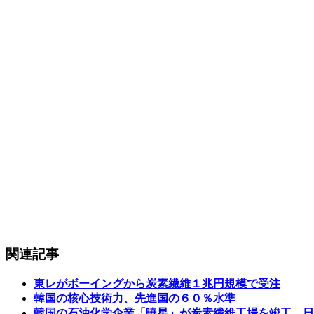
関連記事
東レがボーイングから炭素繊維１兆円規模で受注
韓国の核心技術力、先進国の６０％水準
韓国の石油化学企業「暁星」が炭素繊維工場を竣工…日