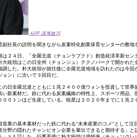
사진 크게보기
星副社長の説明を聞きながら炭素特化創業保育センターの敷地
領は２４日、「全羅北道（チョンラブクド）創造経済革新セン
朴大統領はこの日全州（チョンジュ）テクノパークで開かれた
強調した。朴大統領が就任後に全羅北道地域を訪れたのは今回
ジョン）に次いで３回目だ。
この日全羅北道とともに１兆２４００億ウォンを投資して世界
高い新素材だ。鉄に代わる炭素繊維の特性上、スポーツ用品、
０００トンほど生産している。暁星は２０２０年までに１兆２
製造業の基本素材だった鉄に代わる“未来産業のコメ”として注
素分野の隠れたチャンピオン企業を輩出できると期待する」と
う」とも話した。行事直後に朴大統領は趙錫来（チョ・ソクレ