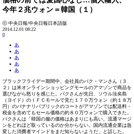
今年２兆ウォン＝韓国（１）
ⓒ 中央日報/中央日報日本語版
2014.12.01 08:22
0
あ
あ
あ
あ
あ
ブラックフライデー期間中、会社員のパク・マンさん（３
２）は米オンラインショッピングモールのアマゾンで商品を
選びながら怒りを感じた。パクさんが先日、ソウル汝矣島
（ヨイド）のＩＦＣモールで見た１７０万ウォン（約１８万
円）のバナナリパブリックのコートがアマゾンでは配送料・
税金を含めてもセール価格の約８０万ウォンで購入できた。
パクさんは「韓国の服の価格はあまりにも高い。流通マージ
ンをどれほど取っているのか分からない。国内流通企業は急
変した消費者マインドをまだ知らないようだ」と話した。