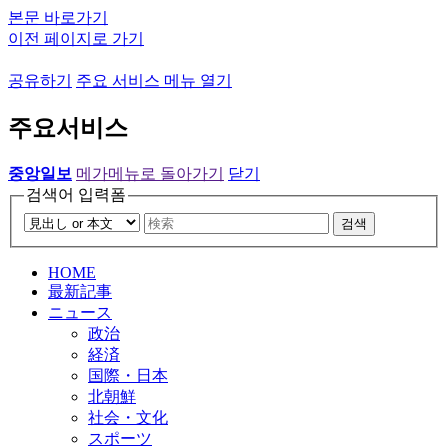
본문 바로가기
이전 페이지로 가기
공유하기
주요 서비스 메뉴 열기
주요서비스
중앙일보
메가메뉴로 돌아가기
닫기
검색어 입력폼
검색
HOME
最新記事
ニュース
政治
経済
国際・日本
北朝鮮
社会・文化
スポーツ