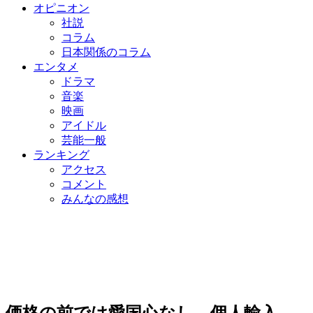
オピニオン
社説
コラム
日本関係のコラム
エンタメ
ドラマ
音楽
映画
アイドル
芸能一般
ランキング
アクセス
コメント
みんなの感想
価格の前では愛国心なし…個人輸入、