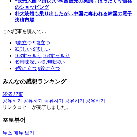
“観光大国”なれない韓国観光の実態…ぼったくり価格
のショッピング
朴大統領も乗り出したが…中国に奪われる韓国の電子
決済市場
この記事を読んで…
9
腹立つ
9
腹立つ
9
悲しい
9
悲しい
163
すっきり
163
すっきり
49
興味深い
49
興味深い
9
役に立つ
9
役に立つ
みんなの感想ランキング
経済 記事
공유하기
공유하기
공유하기
공유하기
공유하기
リンクコピーが完了しました。
포토뷰어
뉴스 메뉴 보기