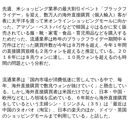
先週、米ショッピング業界の最大割引イベント「ブラックフ
ライデー」を迎え、数万人の海外直接購買（個人輸入）客が
夜に太平洋を渡って米オンラインショッピングモールに向か
った。アマゾン・ベストバイなどで韓国よりはるかに安く販
売されている服・靴・家電・食品・育児用品などを購入する
ためだった。流通業界は昨年のブラックフライデー期間中４
万件ほどだった購買件数が今年は８万件を超え、今年１年間
の直接購買規模も２兆ウォンを超えると推定している。２０
１８年には８兆ウォンに達し、１０兆ウォンを超えるのも時
間の問題という分析だ。
流通業界は「国内市場が消費低迷に苦しんでいる中で、毎
年、海外直接購買で数兆ウォンが抜けていく」と懸念してい
る。しかし海外直接購買者は米国だけでなく、日本・中国・
欧州などむしろ領域を広めている。６年前から海外直接購買
をしているという主婦シン・ミジンさん（３５）は「最近は
中国のタオバオ（淘宝）、日本の楽天のほか、ドイツ・英国
のショッピングモールまで利用している」と話した。