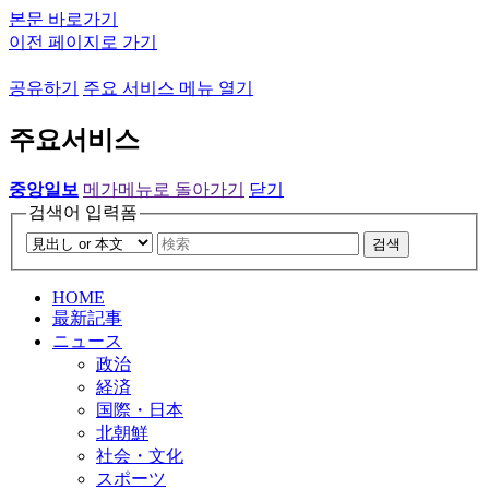
본문 바로가기
이전 페이지로 가기
공유하기
주요 서비스 메뉴 열기
주요서비스
중앙일보
메가메뉴로 돌아가기
닫기
검색어 입력폼
검색
HOME
最新記事
ニュース
政治
経済
国際・日本
北朝鮮
社会・文化
スポーツ