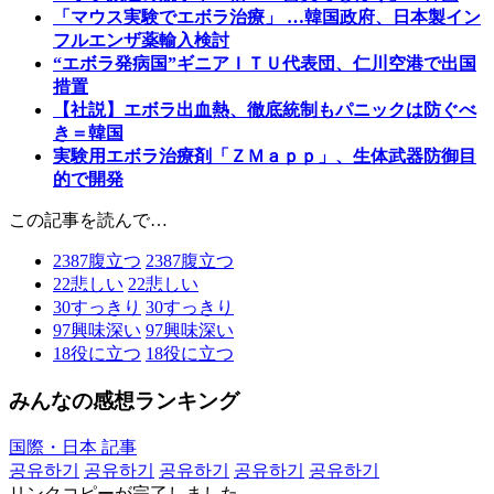
「マウス実験でエボラ治療」 …韓国政府、日本製イン
フルエンザ薬輸入検討
“エボラ発病国”ギニアＩＴＵ代表団、仁川空港で出国
措置
【社説】エボラ出血熱、徹底統制もパニックは防ぐべ
き＝韓国
実験用エボラ治療剤「ＺＭａｐｐ」、生体武器防御目
的で開発
この記事を読んで…
2387
腹立つ
2387
腹立つ
22
悲しい
22
悲しい
30
すっきり
30
すっきり
97
興味深い
97
興味深い
18
役に立つ
18
役に立つ
みんなの感想ランキング
国際・日本 記事
공유하기
공유하기
공유하기
공유하기
공유하기
リンクコピーが完了しました。