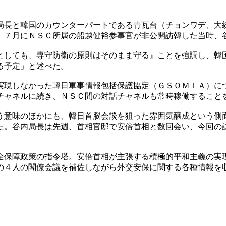
局長と韓国のカウンターパートである青瓦台（チョンワデ、大
。７月にＮＳＣ所属の船越健裕参事官が非公開訪韓した当時、
としても、専守防衛の原則はそのまま守る』ことを強調し、韓
る予定」と述べた。
実現しなかった韓日軍事情報包括保護協定（ＧＳＯＭＩＡ）に
チャネルに続き、ＮＳＣ間の対話チャネルも常時稼働すること
う意味のほかにも、韓日首脳会談を狙った雰囲気醸成という側
た。谷内局長は先週、首相官邸で安倍首相と数回会い、今回の
全保障政策の指令塔。安倍首相が主張する積極的平和主義の実
の４人の閣僚会議を補佐しながら外交安保に関する各種情報を