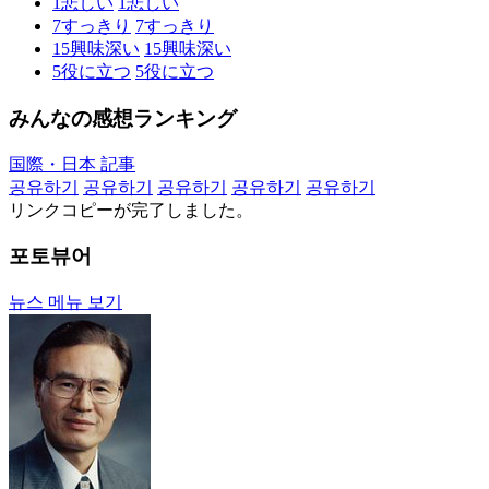
1
悲しい
1
悲しい
7
すっきり
7
すっきり
15
興味深い
15
興味深い
5
役に立つ
5
役に立つ
みんなの感想ランキング
国際・日本 記事
공유하기
공유하기
공유하기
공유하기
공유하기
リンクコピーが完了しました。
포토뷰어
뉴스 메뉴 보기