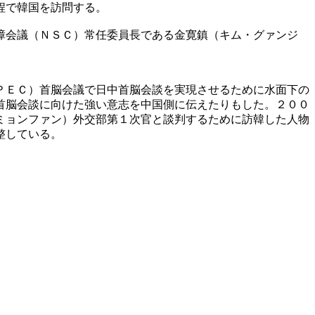
程で韓国を訪問する。
障会議（ＮＳＣ）常任委員長である金寛鎮（キム・グァンジ
ＰＥＣ）首脳会議で日中首脳会談を実現させるために水面下の
首脳会談に向けた強い意志を中国側に伝えたりもした。２００
ミョンファン）外交部第１次官と談判するために訪韓した人物
整している。