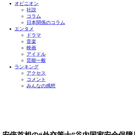
オピニオン
社説
コラム
日本関係のコラム
エンタメ
ドラマ
音楽
映画
アイドル
芸能一般
ランキング
アクセス
コメント
みんなの感想
安倍首相の“外交策士”谷内国家安全保