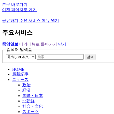
본문 바로가기
이전 페이지로 가기
공유하기
주요 서비스 메뉴 열기
주요서비스
중앙일보
메가메뉴로 돌아가기
닫기
검색어 입력폼
검색
HOME
最新記事
ニュース
政治
経済
国際・日本
北朝鮮
社会・文化
スポーツ