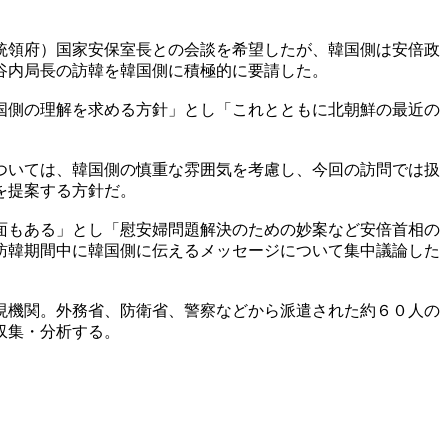
統領府）国家安保室長との会談を希望したが、韓国側は安倍政
谷内局長の訪韓を韓国側に積極的に要請した。
国側の理解を求める方針」とし「これとともに北朝鮮の最近の
ついては、韓国側の慎重な雰囲気を考慮し、今回の訪問では扱
を提案する方針だ。
面もある」とし「慰安婦問題解決のための妙案など安倍首相の
訪韓期間中に韓国側に伝えるメッセージについて集中議論した
現機関。外務省、防衛省、警察などから派遣された約６０人の
収集・分析する。