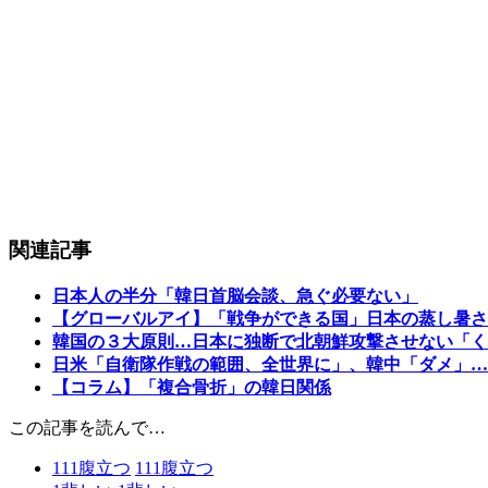
関連記事
日本人の半分「韓日首脳会談、急ぐ必要ない」
【グローバルアイ】「戦争ができる国」日本の蒸し暑さ
韓国の３大原則…日本に独断で北朝鮮攻撃させない「く
日米「自衛隊作戦の範囲、全世界に」、韓中「ダメ」…
【コラム】「複合骨折」の韓日関係
この記事を読んで…
111
腹立つ
111
腹立つ