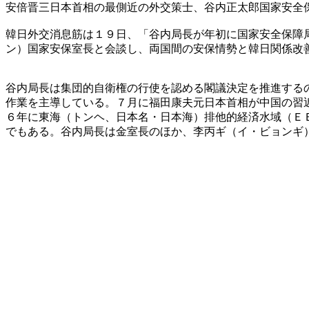
安倍晋三日本首相の最側近の外交策士、谷内正太郎国家安全
韓日外交消息筋は１９日、「谷内局長が年初に国家安全保障
ン）国家安保室長と会談し、両国間の安保情勢と韓日関係改
谷内局長は集団的自衛権の行使を認める閣議決定を推進する
作業を主導している。７月に福田康夫元日本首相が中国の習
６年に東海（トンヘ、日本名・日本海）排他的経済水域（Ｅ
でもある。谷内局長は金室長のほか、李丙ギ（イ・ビョンギ