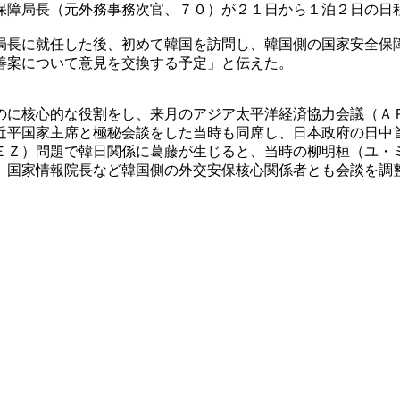
保障局長（元外務事務次官、７０）が２１日から１泊２日の日
局長に就任した後、初めて韓国を訪問し、韓国側の国家安全保
善案について意見を交換する予定」と伝えた。
のに核心的な役割をし、来月のアジア太平洋経済協力会議（Ａ
近平国家主席と極秘会談をした当時も同席し、日本政府の日中
ＥＺ）問題で韓日関係に葛藤が生じると、当時の柳明桓（ユ・
）国家情報院長など韓国側の外交安保核心関係者とも会談を調