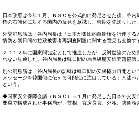
日本政府は今年１月、ＮＳＣを公式的に発足させた後、谷内
権の右傾化に対する国内の反発を意識し、時期を先送りした
外交消息筋は「谷内局長は『日本が集団的自衛権を行使する
情勢と朝日間の拉致被害者再調査問題に関する意見も交換す
２０１２年に国家間協定として推進したが、反対世論のため
わない見通しだ。谷内局長は韓日間の局長級慰安婦問題協議
別の消息筋は「谷内局長の訪韓は韓日間の安保協力再開とい
メッセージを韓国側に伝える可能性に注目している」と述べ
という。
◆国家安全保障会議（ＮＳＣ）＝１月に発足した日本外交安
要員で構成された事務局が、首相、官房長官、外相、防衛相