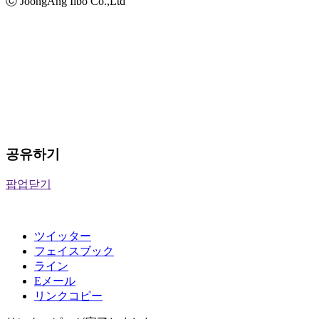
ⓒ JoongAng Ilbo Co.,Ltd
공유하기
팝업닫기
ツイッター
フェイスブック
ライン
Eメール
リンクコピー