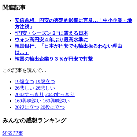
関連記事
安倍首相、円安の否定的影響に言及…「中小企業・地
方注視」
“円安・シーズン２”に震える日本
ウォン高円安４年ぶり最高水準に
韓国銀行、「日本が円安でも輸出振るわない理由
は…」
韓国の輸出企業９３％が円安で打撃
この記事を読んで…
19
腹立つ
19
腹立つ
26
悲しい
26
悲しい
2043
すっきり
2043
すっきり
169
興味深い
169
興味深い
20
役に立つ
20
役に立つ
みんなの感想ランキング
経済 記事