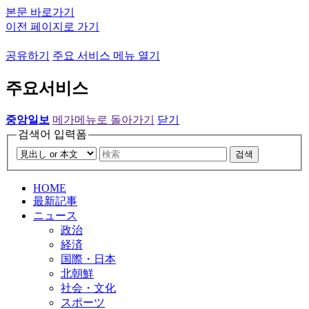
본문 바로가기
이전 페이지로 가기
공유하기
주요 서비스 메뉴 열기
주요서비스
중앙일보
메가메뉴로 돌아가기
닫기
검색어 입력폼
검색
HOME
最新記事
ニュース
政治
経済
国際・日本
北朝鮮
社会・文化
スポーツ