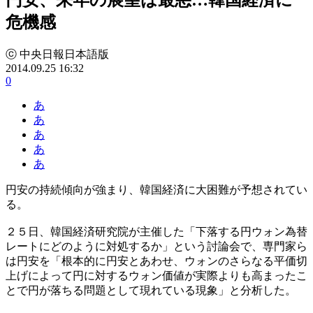
危機感
ⓒ 中央日報日本語版
2014.09.25 16:32
0
あ
あ
あ
あ
あ
円安の持続傾向が強まり、韓国経済に大困難が予想されてい
る。
２５日、韓国経済研究院が主催した「下落する円ウォン為替
レートにどのように対処するか」という討論会で、専門家ら
は円安を「根本的に円安とあわせ、ウォンのさらなる平価切
上げによって円に対するウォン価値が実際よりも高まったこ
とで円が落ちる問題として現れている現象」と分析した。