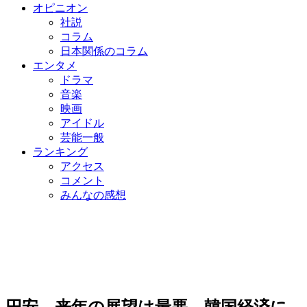
オピニオン
社説
コラム
日本関係のコラム
エンタメ
ドラマ
音楽
映画
アイドル
芸能一般
ランキング
アクセス
コメント
みんなの感想
円安、来年の展望は最悪…韓国経済に