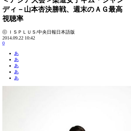
ディ－山本杏決勝戦、週末のＡＧ最高
視聴率
ⓒ ＩＳＰＬＵＳ/中央日報日本語版
2014.09.22 10:42
0
あ
あ
あ
あ
あ