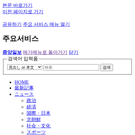
본문 바로가기
이전 페이지로 가기
공유하기
주요 서비스 메뉴 열기
주요서비스
중앙일보
메가메뉴로 돌아가기
닫기
검색어 입력폼
검색
HOME
最新記事
ニュース
政治
経済
国際・日本
北朝鮮
社会・文化
スポーツ