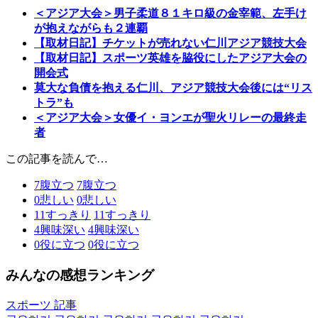
＜アジア大会＞男子柔道８１キロ級の金宰範、左手け
が抱えながらも２連覇
【取材日記】チケットが売れない仁川アジア競技大会
【取材日記】スポーツ英雄を脇役にしたアジア大会の
開会式
莫大な負債を抱える仁川、アジア競技大会後には“リス
トラ”も
＜アジア大会＞女優イ・ヨンエが聖火リレーの最終走
者
この記事を読んで…
7
腹立つ
7
腹立つ
0
悲しい
0
悲しい
11
すっきり
11
すっきり
4
興味深い
4
興味深い
0
役に立つ
0
役に立つ
みんなの感想ランキング
スポーツ 記事