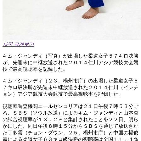
사진 크게보기
キム・ジャンディ（写真）が出場した柔道女子５７キロ決勝
が、先週末に中継放送された２０１４仁川アジア競技大会競
技で最高視聴率を記録した。
キム・ジャンディ（２３、楊州市庁）の出場した柔道女子５
７キロ級決勝が先週末中継放送された２０１４仁川（インチ
ョン）アジア競技大会競技で最高視聴率を記録した。
視聴率調査機関ニールセンコリアは２１日午後７時５３分ご
ろ、ＳＢＳ（ソウル放送）によるキム・ジャンディと山本杏
の試合視聴率が１３．２％と集計されたことを２２日、明ら
かにした。同日午後８時１５分からＳＢＳを通じて放送され
た丁多雲（チョン・ダウン、２５、楊州市庁）と中国の楊俊
霞による柔道女子６３キロ級決勝の視聴率は全国１１．４％