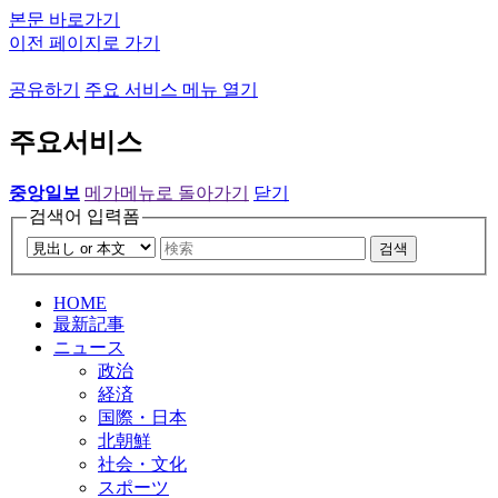
본문 바로가기
이전 페이지로 가기
공유하기
주요 서비스 메뉴 열기
주요서비스
중앙일보
메가메뉴로 돌아가기
닫기
검색어 입력폼
검색
HOME
最新記事
ニュース
政治
経済
国際・日本
北朝鮮
社会・文化
スポーツ