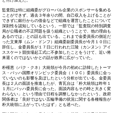
と付け加えた。
監査院は特に組織委がグローバル企業のスポンサーを集める
ことができず、過去３年余りの間、自己収入を上げることが
できずに銀行からの借金などで組織を運営したことについて
深刻性を認知しているという。一部では「監査院の特別調査
局が公職者の不正問題を扱う組織ということで、他の理由も
あるのでは」との話も出ている。これまで金委員長の側近だ
った文東厚（ムン・ドンフ）組織委副委員長が今月１０日に
辞任し、金委員長が１７日に行われた江陵（カンヌン）アイ
ススケート競技場起工式に不参加したことをうけて、近い将
来退くのではないかとの話が政界に広がっていた。
朴槿恵（パク・クネ）大統領が今月の初めに訪韓したトーマ
ス・バッハ国際オリンピック委員会（ＩＯＣ）委員長に会っ
ていないのも影響を及ぼしたという分析が出ている。金委員
長は２人の面談を推進したが、青瓦台は「朴大統領は昨年１
１月にバッハ委員長に会った。面談内容もその時と大きく変
わらない」という理由で日程を調整しなかったという。政府
関係者は「良好ではない五輪準備の状況に関する各種報告が
朴大統領に上がっていたはず」とも述べた。