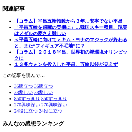
関連記事
【コラム】平昌五輪招致から３年…安寧でない平昌
「平昌五輪を飛躍の契機に」…韓国スキー種目、現実
はメダルの夢さえ難しい
＜平昌五輪に向けて＞キム・ヨナのマジックが終わる
と、また“フィギュア不毛地”に？
【コラム】２０１８平昌、世界初の親環境オリンピッ
クに
１３兆ウォンを投入した平昌、五輪以後が見えず
この記事を読んで…
36
腹立つ
36
腹立つ
38
悲しい
38
悲しい
850
すっきり
850
すっきり
270
興味深い
270
興味深い
24
役に立つ
24
役に立つ
みんなの感想ランキング