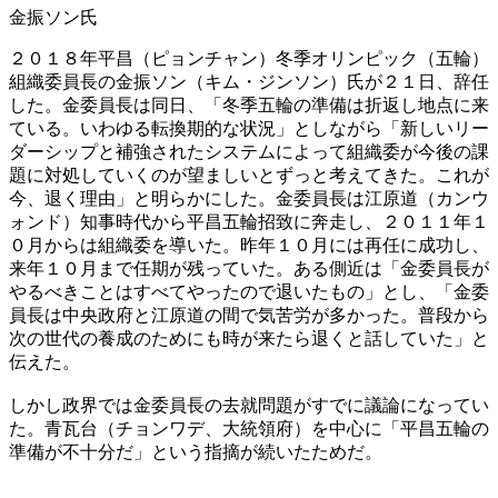
金振ソン氏
２０１８年平昌（ピョンチャン）冬季オリンピック（五輪）
組織委員長の金振ソン（キム・ジンソン）氏が２１日、辞任
した。金委員長は同日、「冬季五輪の準備は折返し地点に来
ている。いわゆる転換期的な状況」としながら「新しいリー
ダーシップと補強されたシステムによって組織委が今後の課
題に対処していくのが望ましいとずっと考えてきた。これが
今、退く理由」と明らかにした。金委員長は江原道（カンウ
ォンド）知事時代から平昌五輪招致に奔走し、２０１１年１
０月からは組織委を導いた。昨年１０月には再任に成功し、
来年１０月まで任期が残っていた。ある側近は「金委員長が
やるべきことはすべてやったので退いたもの」とし、「金委
員長は中央政府と江原道の間で気苦労が多かった。普段から
次の世代の養成のためにも時が来たら退くと話していた」と
伝えた。
しかし政界では金委員長の去就問題がすでに議論になってい
た。青瓦台（チョンワデ、大統領府）を中心に「平昌五輪の
準備が不十分だ」という指摘が続いたためだ。