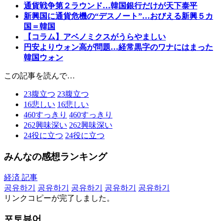
通貨戦争第２ラウンド…韓国銀行だけが天下泰平
新興国に通貨危機の“デスノート”…おびえる新興５カ
国＝韓国
【コラム】アベノミクスがうらやましい
円安よりウォン高が問題…経常黒字のワナにはまった
韓国ウォン
この記事を読んで…
23
腹立つ
23
腹立つ
16
悲しい
16
悲しい
460
すっきり
460
すっきり
262
興味深い
262
興味深い
24
役に立つ
24
役に立つ
みんなの感想ランキング
経済 記事
공유하기
공유하기
공유하기
공유하기
공유하기
リンクコピーが完了しました。
포토뷰어