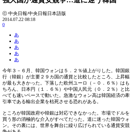
ⓒ 中央日報/中央日報日本語版
2014.07.22 08:18
0
あ
あ
あ
あ
あ
今年３－６月、韓国ウォンは５．２％値上がりした。韓国銀
行（韓銀）が主要２９カ国の通貨と比較したところ、上昇幅
が最も大きかった。下落した欧州ユーロ（－０．６％）はも
ちろん、日本円（１．６％）や中国人民元（０．２％）と比
べても速いペースで動いた。急激なウォン高は韓国経済の牽
引車である輸出企業を枯死させる恐れがある。
ところが韓国政府や韓銀は対応できなかった。市場でドルを
買う形の消極的な介入がすべてだった。道に迷った韓国ウォ
ン。その裏には、世界を舞台に繰り広げられている通貨安競
争がある。