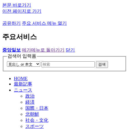
본문 바로가기
이전 페이지로 가기
공유하기
주요 서비스 메뉴 열기
주요서비스
중앙일보
메가메뉴로 돌아가기
닫기
검색어 입력폼
검색
HOME
最新記事
ニュース
政治
経済
国際・日本
北朝鮮
社会・文化
スポーツ