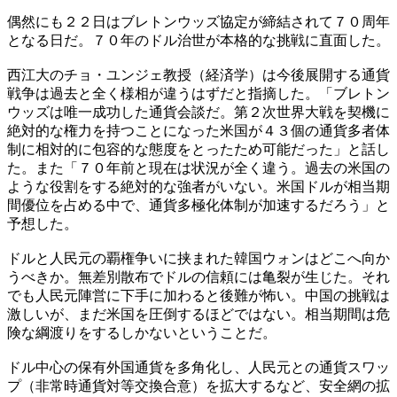
偶然にも２２日はブレトンウッズ協定が締結されて７０周年
となる日だ。７０年のドル治世が本格的な挑戦に直面した。
西江大のチョ・ユンジェ教授（経済学）は今後展開する通貨
戦争は過去と全く様相が違うはずだと指摘した。「ブレトン
ウッズは唯一成功した通貨会談だ。第２次世界大戦を契機に
絶対的な権力を持つことになった米国が４３個の通貨多者体
制に相対的に包容的な態度をとったため可能だった」と話し
た。また「７０年前と現在は状況が全く違う。過去の米国の
ような役割をする絶対的な強者がいない。米国ドルが相当期
間優位を占める中で、通貨多極化体制が加速するだろう」と
予想した。
ドルと人民元の覇権争いに挟まれた韓国ウォンはどこへ向か
うべきか。無差別散布でドルの信頼には亀裂が生じた。それ
でも人民元陣営に下手に加わると後難が怖い。中国の挑戦は
激しいが、まだ米国を圧倒するほどではない。相当期間は危
険な綱渡りをするしかないということだ。
ドル中心の保有外国通貨を多角化し、人民元との通貨スワッ
プ（非常時通貨対等交換合意）を拡大するなど、安全網の拡