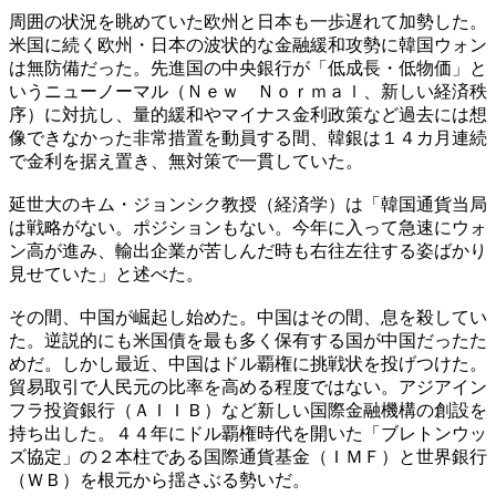
周囲の状況を眺めていた欧州と日本も一歩遅れて加勢した。
米国に続く欧州・日本の波状的な金融緩和攻勢に韓国ウォン
は無防備だった。先進国の中央銀行が「低成長・低物価」と
いうニューノーマル（Ｎｅｗ Ｎｏｒｍａｌ、新しい経済秩
序）に対抗し、量的緩和やマイナス金利政策など過去には想
像できなかった非常措置を動員する間、韓銀は１４カ月連続
で金利を据え置き、無対策で一貫していた。
延世大のキム・ジョンシク教授（経済学）は「韓国通貨当局
は戦略がない。ポジションもない。今年に入って急速にウォ
ン高が進み、輸出企業が苦しんだ時も右往左往する姿ばかり
見せていた」と述べた。
その間、中国が崛起し始めた。中国はその間、息を殺してい
た。逆説的にも米国債を最も多く保有する国が中国だったた
めだ。しかし最近、中国はドル覇権に挑戦状を投げつけた。
貿易取引で人民元の比率を高める程度ではない。アジアイン
フラ投資銀行（ＡＩＩＢ）など新しい国際金融機構の創設を
持ち出した。４４年にドル覇権時代を開いた「ブレトンウッ
ズ協定」の２本柱である国際通貨基金（ＩＭＦ）と世界銀行
（ＷＢ）を根元から揺さぶる勢いだ。