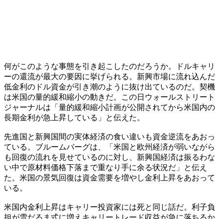
何がこのような事態を引き起こしたのだろうか。ドルキャリ
ーの還流が最大の要因に挙げられる。新興市場に流れ込んだ
低金利のドル資金が引き潮のように抜け出ているのだ。契機
は米国の量的緩和縮小の動きだ。この日ウォールストリート
ジャーナルは「量的緩和縮小計画が公開されてから米国内の
長期金利が急上昇している」と伝えた。
先進国と新興国間の実体経済の食い違いも資金逆流をあおっ
ている。ブルームバーグは、「米国と欧州経済が弱いながら
も回復の流れを見せているのに対し、新興国経済は振るわな
い中で原材料価格下落まで重なり手に余る状況だ」と伝え
た。米国の景気回復は資金需要を増やし金利上昇をあおって
いる。
米国内金利上昇はキャリー投資家には死と同じ話だ。利子負
担が雪だるま式に増えキャリートレード収益が急に落ちるか