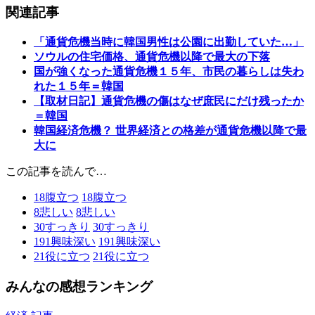
関連記事
「通貨危機当時に韓国男性は公園に出勤していた…」
ソウルの住宅価格、通貨危機以降で最大の下落
国が強くなった通貨危機１５年、市民の暮らしは失わ
れた１５年＝韓国
【取材日記】通貨危機の傷はなぜ庶民にだけ残ったか
＝韓国
韓国経済危機？ 世界経済との格差が通貨危機以降で最
大に
この記事を読んで…
18
腹立つ
18
腹立つ
8
悲しい
8
悲しい
30
すっきり
30
すっきり
191
興味深い
191
興味深い
21
役に立つ
21
役に立つ
みんなの感想ランキング