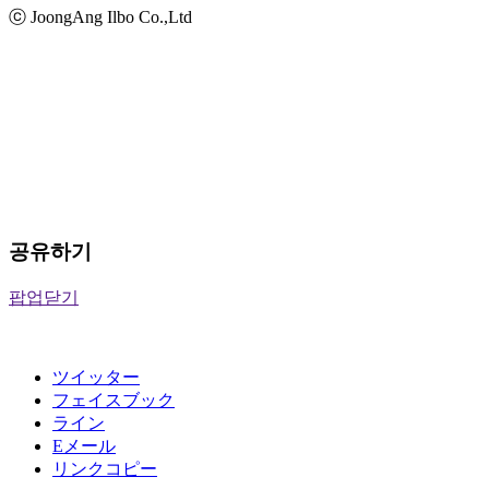
ⓒ JoongAng Ilbo Co.,Ltd
공유하기
팝업닫기
ツイッター
フェイスブック
ライン
Eメール
リンクコピー