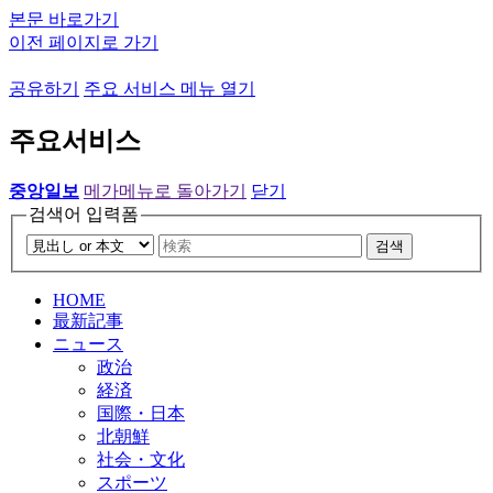
본문 바로가기
이전 페이지로 가기
공유하기
주요 서비스 메뉴 열기
주요서비스
중앙일보
메가메뉴로 돌아가기
닫기
검색어 입력폼
검색
HOME
最新記事
ニュース
政治
経済
国際・日本
北朝鮮
社会・文化
スポーツ