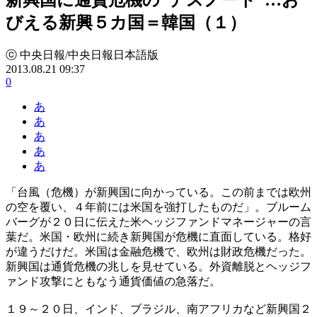
びえる新興５カ国＝韓国（１）
ⓒ 中央日報/中央日報日本語版
2013.08.21 09:37
0
あ
あ
あ
あ
あ
「台風（危機）が新興国に向かっている。この前までは欧州
の空を覆い、４年前には米国を強打したものだ」。ブルーム
バーグが２０日に伝えた米ヘッジファンドマネージャーの言
葉だ。米国・欧州に続き新興国が危機に直面している。格好
が違うだけだ。米国は金融危機で、欧州は財政危機だった。
新興国は通貨危機の兆しを見せている。外資離脱とヘッジフ
ァンド攻撃にともなう通貨価値の急落だ。
１９～２０日、インド、ブラジル、南アフリカなど新興国２