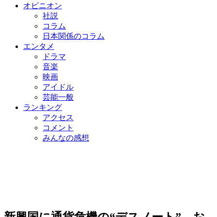
オピニオン
社説
コラム
日本関係のコラム
エンタメ
ドラマ
音楽
映画
アイドル
芸能一般
ランキング
アクセス
コメント
みんなの感想
新興国に通貨危機の“デスノート”…お