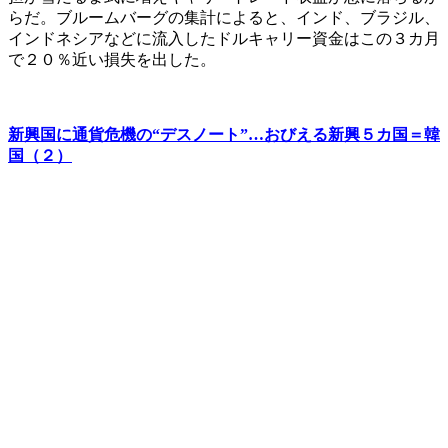
らだ。ブルームバーグの集計によると、インド、ブラジル、
インドネシアなどに流入したドルキャリー資金はこの３カ月
で２０％近い損失を出した。
新興国に通貨危機の“デスノート”…おびえる新興５カ国＝韓
国（２）