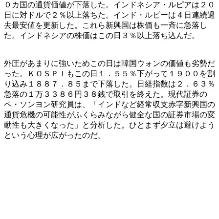
０カ国の通貨価値が下落した。インドネシア・ルピアは２０
日に対ドルで２％以上落ちた。インド・ルピーは４日連続過
去最安値を更新した。これら新興国は株価も一斉に急落し
た。インドネシアの株価はこの日３％以上落ち込んだ。
外圧があまりに強いためこの日は韓国ウォンの価値も劣勢だ
った。ＫＯＳＰＩもこの日１．５５％下がって１９００を割
り込み１８８７．８５まで下落した。日経指数は２．６３％
急落の１万３３８６円３８銭で取引を終えた。現代証券の
ペ・ソンヨン研究員は、「インドなど経常収支赤字新興国の
通貨危機の可能性がふくらみながら健全な国の証券市場の変
動性も大きくなった」と分析した。ひとまず夕立は避けよう
という心理が広がったのだ。