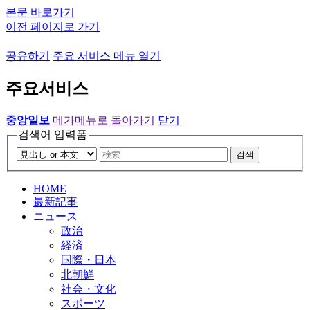
본문 바로가기
이전 페이지로 가기
공유하기
주요 서비스 메뉴 열기
주요서비스
중앙일보
메가메뉴로 돌아가기
닫기
검색어 입력폼
검색
HOME
最新記事
ニュース
政治
経済
国際・日本
北朝鮮
社会・文化
スポーツ