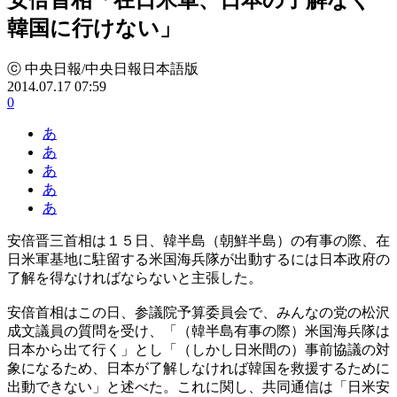
韓国に行けない」
ⓒ 中央日報/中央日報日本語版
2014.07.17 07:59
0
あ
あ
あ
あ
あ
安倍晋三首相は１５日、韓半島（朝鮮半島）の有事の際、在
日米軍基地に駐留する米国海兵隊が出動するには日本政府の
了解を得なければならないと主張した。
安倍首相はこの日、参議院予算委員会で、みんなの党の松沢
成文議員の質問を受け、「（韓半島有事の際）米国海兵隊は
日本から出て行く」とし「（しかし日米間の）事前協議の対
象になるため、日本が了解しなければ韓国を救援するために
出動できない」と述べた。これに関し、共同通信は「日米安