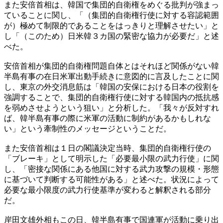
また安倍首相は、韓国で集団的自衛権をめぐる批判が強まっ
ていることに関し、「（集団的自衛権行使に対する容認範囲
が）極めて制限的であることをはっきりと理解させたい」と
し「（このため）日米韓３カ国の緊密な協力が必要だ」と述
べた。
安倍首相が集団的自衛権問題自体とはそれほど関係がない韓
半島有事の在日米軍出動手続きに意図的に言及したことに関
し、東京の外交消息筋は「韓国の安保における日本の役割を
強調することで、集団的自衛権行使に対する韓国内の抵抗感
を弱めさせようという狙い」と分析した。「我々が反対すれ
ば、韓半島有事の際に米軍の活動に制約があるかもしれな
い」という牽制性のメッセージということだ。
また安倍首相は１日の閣議決定当時、集団的自衛権行使の
「ブレーキ」として明示した「必要最小限の武力行使」に関
し、「密接な関係にある他国に対する武力攻撃の規模・形態
に基づいて判断する可能性がある」と述べた。状況によって
必要な最小限度の武力行使基準が変わると解釈される部分
だ。
岸田文雄外相もこの日、韓半島有事で国連軍が活動に乗り出