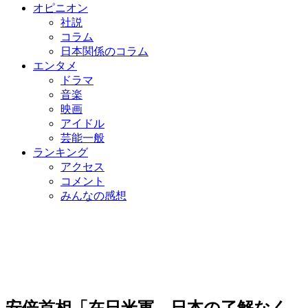
オピニオン
社説
コラム
日本関係のコラム
エンタメ
ドラマ
音楽
映画
アイドル
芸能一般
ランキング
アクセス
コメント
みんなの感想
安倍首相「在日米軍、日本の了解なく