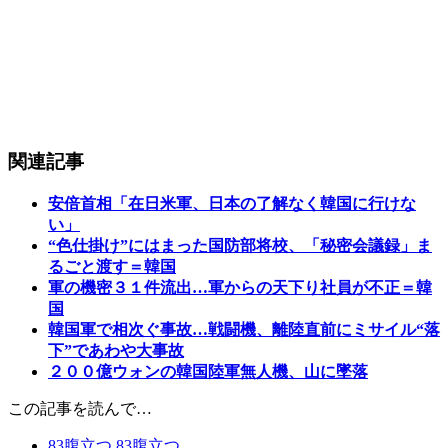
関連記事
安倍首相「在日米軍、日本の了解なく韓国に行けな
い」
“色仕掛け”にはまった国防部将校、「秘密会議録」ま
るごと渡す＝韓国
軍の機密３１件流出…軍からの天下り社員が不正＝韓
国
韓国軍で相次ぐ事故…戦闘機、離陸直前にミサイル“落
下”であわや大事故
２００億ウォンの韓国陸軍無人機、山に墜落
この記事を読んで…
83
腹立つ
83
腹立つ