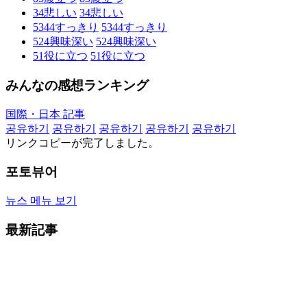
34
悲しい
34
悲しい
5344
すっきり
5344
すっきり
524
興味深い
524
興味深い
51
役に立つ
51
役に立つ
みんなの感想ランキング
国際・日本 記事
공유하기
공유하기
공유하기
공유하기
공유하기
リンクコピーが完了しました。
포토뷰어
뉴스 메뉴 보기
最新記事