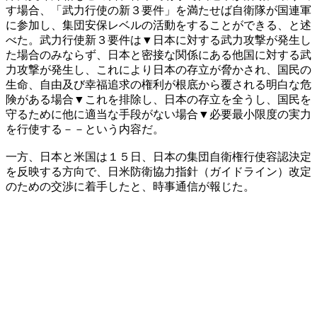
す場合、「武力行使の新３要件」を満たせば自衛隊が国連軍
に参加し、集団安保レベルの活動をすることができる、と述
べた。武力行使新３要件は▼日本に対する武力攻撃が発生し
た場合のみならず、日本と密接な関係にある他国に対する武
力攻撃が発生し、これにより日本の存立が脅かされ、国民の
生命、自由及び幸福追求の権利が根底から覆される明白な危
険がある場合▼これを排除し、日本の存立を全うし、国民を
守るために他に適当な手段がない場合▼必要最小限度の実力
を行使する－－という内容だ。
一方、日本と米国は１５日、日本の集団自衛権行使容認決定
を反映する方向で、日米防衛協力指針（ガイドライン）改定
のための交渉に着手したと、時事通信が報じた。