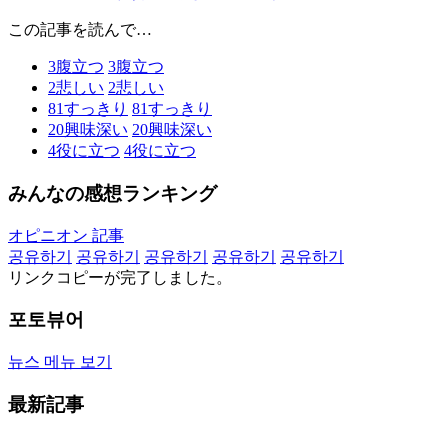
この記事を読んで…
3
腹立つ
3
腹立つ
2
悲しい
2
悲しい
81
すっきり
81
すっきり
20
興味深い
20
興味深い
4
役に立つ
4
役に立つ
みんなの感想ランキング
オピニオン 記事
공유하기
공유하기
공유하기
공유하기
공유하기
リンクコピーが完了しました。
포토뷰어
뉴스 메뉴 보기
最新記事