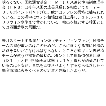
明るくない。国際通貨基金（ＩＭＦ）と米連邦準備制度理事
会（ＦＲＢ）は今年米国の成長見通しを相次いで０．７～
０．８ポイント引き下げた。欧州はデフレの恐怖に捕らわれ
ている。この渦中にウォン相場は連日上昇し、１ドル＝１０
００ウォン水準まで脅かしている。輸出を柱とする韓国とし
ては四面楚歌の局面だ。
来月スタートする崔ギョン煥（チェ・ギョンファン）経済チ
ームの肩が重いのはこのためだ。さらに遅くなる前に経済の
活路を見いださなければならない。ところが崔ギョン煥経済
チームが使う浮揚策の最初のボタンとして総負債償還比率
（ＤＴＩ）と住宅担保認定比率（ＬＴＶ）緩和が議論されて
いるのは不安だ。景気を回復させようとするなら低迷した不
動産市場に火をくべるのが近道と判断したようだ。