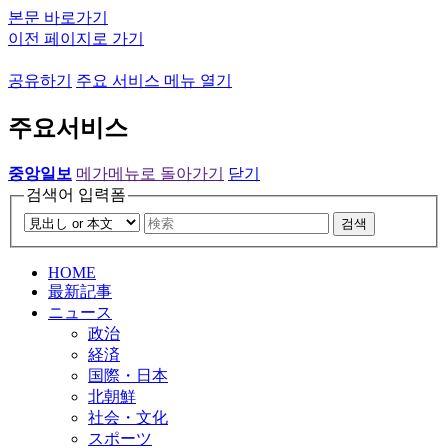
본문 바로가기
이전 페이지로 가기
공유하기
주요 서비스 메뉴 열기
주요서비스
중앙일보
메가메뉴로 돌아가기
닫기
검색어 입력폼
검색
HOME
最新記事
ニュース
政治
経済
国際・日本
北朝鮮
社会・文化
スポーツ