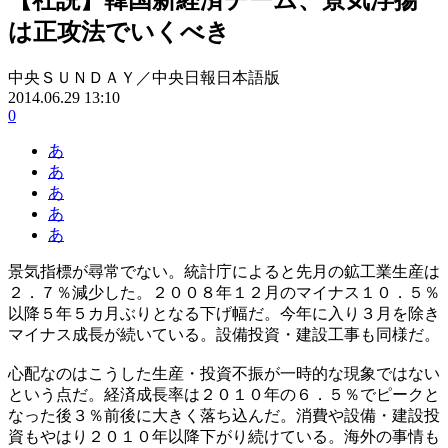
は正攻法でいくべき
中央ＳＵＮＤＡＹ／中央日報日本語版
2014.06.29 13:10
0
あ
あ
あ
あ
あ
景気指標が尋常でない。統計庁によると先月の鉱工業生産は
２．７％減少した。２００８年１２月のマイナス１０．５％
以降５年５カ月ぶりとなる下げ幅だ。今年に入り３月を除き
マイナス成長が続いている。設備投資・建設工事も同様だ。
心配なのはこうした生産・投資不振が一時的な現象ではない
という点だ。経済成長率は２０１０年の６．５％でピークと
なった後３％前後に大きく落ち込んだ。消費や設備・建設投
資もやはり２０１０年以降下がり続けている。海外の事情も