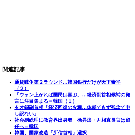
関連記事
通貨戦争第２ラウンド…韓国銀行だけが天下泰平
（２）
「ウォン上がれば国民は喜ぶ」…経済副首相候補の発
言に注目集まる＝韓国（１）
玄オ錫副首相「経済回復の火種…体感できず残念で申
し訳ない」
社会副総理に教育界出身者 徐昇煥・尹相直長官は留
任へ＝韓国
韓国、国家改造「所信首相」選択