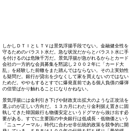
しかしＤＴＩとＬＴＶは景気浮揚手段でない。金融健全性を
守るためのバラスト水だ。急な状況だからとバラスト水に手
を付けるのは危険千万だ。景気浮揚が急がれるからとカード
会社の一方的な会員募集を黙認し２００２年に「カード大
乱」を経験した前轍をまた踏んではならない。その上実効性
も疑問だ。銀行が貸出を少なくして家を買えないのではない
ためだ。ややもするとすでに爆発直前である個人負債の爆弾
の信管ばかり触れることになりかねない。
景気浮揚には金利引き下げや財政支出拡大のような正攻法を
選ぶのが正しい方向だ。１３カ月にわたり金利据え置きに固
執してきた韓国銀行も物価安定というドグマから抜け出す必
要がある。すでに主要国の中央銀行は低成長・低物価という
「ニューノーマル」時代に合わせ非伝統的政策を競争的に開
発している。ＦＲＢは１００年の伝統を打ち破り「量的緩