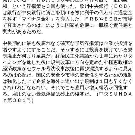
和」という浮揚策を３回も使った。欧州中央銀行（ＥＣＢ）
は銀行が中央銀行に資金を預ける際に利子の代わりに過怠金
を科す「マイナス金利」を導入した。ＦＲＢやＥＣＢが市場
で尊重されるのはこのように国家的危機に一肌脱ぐ責任感と
実力があるためだ。
中長期的に最も後腐れなく確実な景気浮揚策は企業が投資を
増やすようにすることだ。そうするには投資を妨げている規
制廃止が何より至急だ。経済民主化議論から１年にわたりタ
イミングを逸した後に規制改革に方向を定めた朴槿恵政権の
経済政策がセウォル号沈没事故後に再び漂流するように見え
るのは心配だ。国民の安全や市場の健全性を守るための規制
は強化した上で企業を海外に追い出す規制は１日も早くなく
さなければならない。それでこそ雇用が増え経済が回復す
る。雇用のない景気浮揚は砂上の楼閣だ。（中央ＳＵＮＤＡ
Ｙ第３８１号）