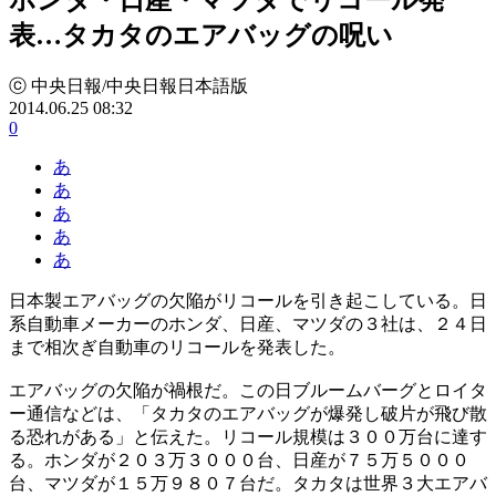
表…タカタのエアバッグの呪い
ⓒ 中央日報/中央日報日本語版
2014.06.25 08:32
0
あ
あ
あ
あ
あ
日本製エアバッグの欠陥がリコールを引き起こしている。日
系自動車メーカーのホンダ、日産、マツダの３社は、２４日
まで相次ぎ自動車のリコールを発表した。
エアバッグの欠陥が禍根だ。この日ブルームバーグとロイタ
ー通信などは、「タカタのエアバッグが爆発し破片が飛び散
る恐れがある」と伝えた。リコール規模は３００万台に達す
る。ホンダが２０３万３０００台、日産が７５万５０００
台、マツダが１５万９８０７台だ。タカタは世界３大エアバ