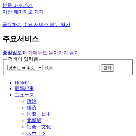
본문 바로가기
이전 페이지로 가기
공유하기
주요 서비스 메뉴 열기
주요서비스
중앙일보
메가메뉴로 돌아가기
닫기
검색어 입력폼
검색
HOME
最新記事
ニュース
政治
経済
国際・日本
北朝鮮
社会・文化
スポーツ