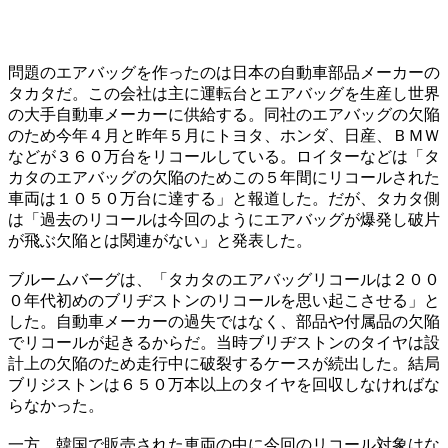
問題のエアバッグを作ったのは日本の自動車部品メーカーの
タカタだ。この会社は主に運転台とエアバッグを生産し世界
の大手自動車メーカーに供給する。同社のエアバッグの欠陥
のため今年４月と昨年５月にトヨタ、ホンダ、日産、ＢＭＷ
などが３６０万台をリコールしている。ロイターなどは「タ
カタのエアバッグの欠陥のためこの５年間にリコールされた
車両は１０５０万台に達する」と報道した。だが、タカタ側
は「過去のリコールは今回のようにエアバッグが爆発し破片
が飛ぶ欠陥とは関連がない」と発表した。
ブルームバーグは、「タカタのエアバッグリコールは２００
０年代初めのブリヂストンのリコールを思い起こさせる」と
した。自動車メーカーの過失ではなく、部品や付属品の欠陥
でリコールが起きるからだ。当時ブリヂストンのタイヤは設
計上の欠陥のため走行中に破裂するケースが続出した。結局
ブリジストンは６５０万本以上のタイヤを回収しなければな
らなかった。
一方、韓国で販売された車両の中に今回のリコール対象はな