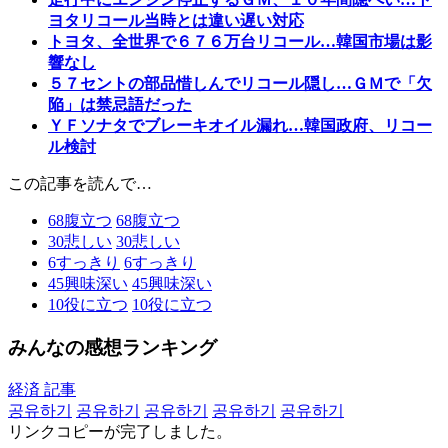
ヨタリコール当時とは違い遅い対応
トヨタ、全世界で６７６万台リコール…韓国市場は影
響なし
５７セントの部品惜しんでリコール隠し…ＧＭで「欠
陥」は禁忌語だった
ＹＦソナタでブレーキオイル漏れ…韓国政府、リコー
ル検討
この記事を読んで…
68
腹立つ
68
腹立つ
30
悲しい
30
悲しい
6
すっきり
6
すっきり
45
興味深い
45
興味深い
10
役に立つ
10
役に立つ
みんなの感想ランキング
経済 記事
공유하기
공유하기
공유하기
공유하기
공유하기
リンクコピーが完了しました。