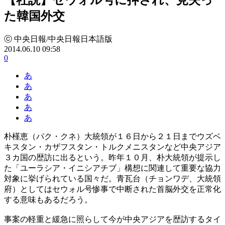
た韓国外交
ⓒ 中央日報/中央日報日本語版
2014.06.10 09:58
0
あ
あ
あ
あ
あ
朴槿恵（パク・クネ）大統領が１６日から２１日までウズベ
キスタン・カザフスタン・トルクメニスタンなど中央アジア
３カ国の歴訪に出るという。昨年１０月、朴大統領が提示し
た「ユーラシア・イニシアチブ」構想に関連して重要な協力
対象に挙げられている国々だ。青瓦台（チョンワデ、大統領
府）としてはセウォル号惨事で中断された首脳外交を正常化
する意味もあるだろう。
事案の軽重と緩急に照らして今が中央アジアを歴訪するタイ