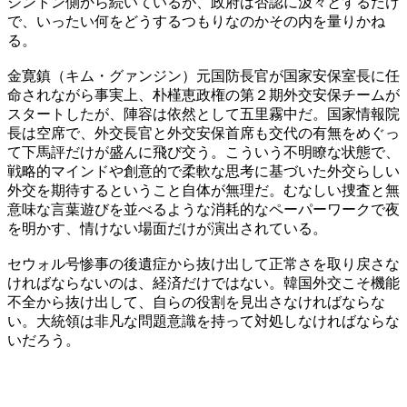
シントン側から続いているが、政府は否認に汲々とするだけ
で、いったい何をどうするつもりなのかその内を量りかね
る。
金寛鎮（キム・グァンジン）元国防長官が国家安保室長に任
命されながら事実上、朴槿恵政権の第２期外交安保チームが
スタートしたが、陣容は依然として五里霧中だ。国家情報院
長は空席で、外交長官と外交安保首席も交代の有無をめぐっ
て下馬評だけが盛んに飛び交う。こういう不明瞭な状態で、
戦略的マインドや創意的で柔軟な思考に基づいた外交らしい
外交を期待するということ自体が無理だ。むなしい捜査と無
意味な言葉遊びを並べるような消耗的なペーパーワークで夜
を明かす、情けない場面だけが演出されている。
セウォル号惨事の後遺症から抜け出して正常さを取り戻さな
ければならないのは、経済だけではない。韓国外交こそ機能
不全から抜け出して、自らの役割を見出さなければならな
い。大統領は非凡な問題意識を持って対処しなければならな
いだろう。