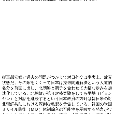
従軍慰安婦と過去の問題がつかえて対日外交は事実上、放棄
状態だ。その隙をくぐって日本は拉致問題解決という人道的
名分を前面に出し、北朝鮮と調子を合わせて大幅な歩みを加
速化している。北朝鮮が第４次核実験をしても平壌（ピョン
ヤン）と対話を継続するという日本政府の方針は韓日米の対
北朝鮮共助における深刻な亀裂を予告している。韓国の米国
ミサイル防衛（ＭＤ）体制編入の可能性を示唆する発言がワ