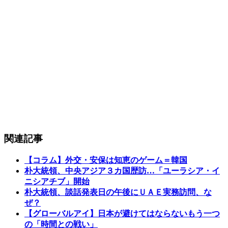
関連記事
【コラム】外交・安保は知恵のゲーム＝韓国
朴大統領、中央アジア３カ国歴訪…「ユーラシア・イ
ニシアチブ」開始
朴大統領、談話発表日の午後にＵＡＥ実務訪問、な
ぜ？
【グローバルアイ】日本が避けてはならないもう一つ
の「時間との戦い」