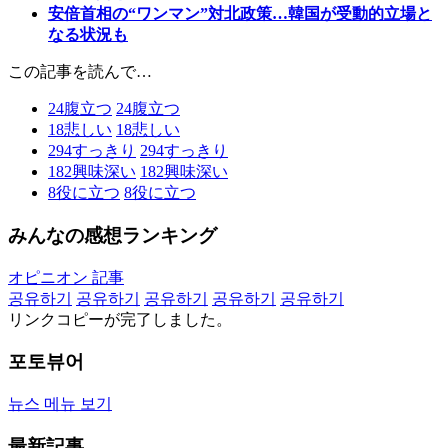
安倍首相の“ワンマン”対北政策…韓国が受動的立場と
なる状況も
この記事を読んで…
24
腹立つ
24
腹立つ
18
悲しい
18
悲しい
294
すっきり
294
すっきり
182
興味深い
182
興味深い
8
役に立つ
8
役に立つ
みんなの感想ランキング
オピニオン 記事
공유하기
공유하기
공유하기
공유하기
공유하기
リンクコピーが完了しました。
포토뷰어
뉴스 메뉴 보기
最新記事