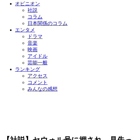
オピニオン
社説
コラム
日本関係のコラム
エンタメ
ドラマ
音楽
映画
アイドル
芸能一般
ランキング
アクセス
コメント
みんなの感想
【社説】セウォル号に押され、見失っ