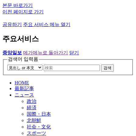
본문 바로가기
이전 페이지로 가기
공유하기
주요 서비스 메뉴 열기
주요서비스
중앙일보
메가메뉴로 돌아가기
닫기
검색어 입력폼
검색
HOME
最新記事
ニュース
政治
経済
国際・日本
北朝鮮
社会・文化
スポーツ