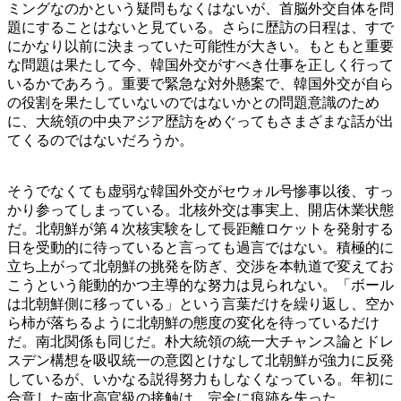
ミングなのかという疑問もなくはないが、首脳外交自体を問
題にすることはないと見ている。さらに歴訪の日程は、すで
にかなり以前に決まっていた可能性が大きい。もともと重要
な問題は果たして今、韓国外交がすべき仕事を正しく行って
いるかであろう。重要で緊急な対外懸案で、韓国外交が自ら
の役割を果たしていないのではないかとの問題意識のため
に、大統領の中央アジア歴訪をめぐってもさまざまな話が出
てくるのではないだろうか。
そうでなくても虚弱な韓国外交がセウォル号惨事以後、すっ
かり参ってしまっている。北核外交は事実上、開店休業状態
だ。北朝鮮が第４次核実験をして長距離ロケットを発射する
日を受動的に待っていると言っても過言ではない。積極的に
立ち上がって北朝鮮の挑発を防ぎ、交渉を本軌道で変えてお
こうという能動的かつ主導的な努力は見られない。「ボール
は北朝鮮側に移っている」という言葉だけを繰り返し、空か
ら柿が落ちるように北朝鮮の態度の変化を待っているだけ
だ。南北関係も同じだ。朴大統領の統一大チャンス論とドレ
スデン構想を吸収統一の意図とけなして北朝鮮が強力に反発
しているが、いかなる説得努力もしなくなっている。年初に
合意した南北高官級の接触は、完全に痕跡を失った。