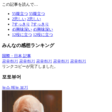
この記事を読んで…
55
腹立つ
55
腹立つ
2
悲しい
2
悲しい
7
すっきり
7
すっきり
45
興味深い
45
興味深い
12
役に立つ
12
役に立つ
みんなの感想ランキング
国際・日本 記事
공유하기
공유하기
공유하기
공유하기
공유하기
リンクコピーが完了しました。
포토뷰어
뉴스 메뉴 보기