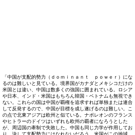
「中国が支配的勢力（ｄｏｍｉｎａｎｔ ｐｏｗｅｒ）にな
るのは難しいと見ている。境界国がカナダとメキシコだけの
米国とは違い、中国は数多くの強国に囲まれている。ロシア
や日本、インド・米国はもちろん韓国・ベトナムも無視でき
ない。これらの国は中国が覇権を追求すれば単独または連合
して反発するので、中国が目標を成し遂げるのは難しい。こ
の点で北東アジアは欧州と似ている。ナポレオンのフランス
やヒトラーのドイツはいずれも欧州の覇者になろうとした
が、周辺国の牽制で失敗した。中国も同じ力学が作用してお
り、決して支配勢力にはなれないだろう。米国がこの地域