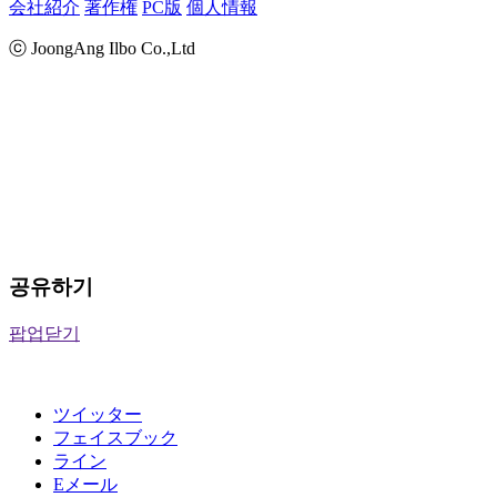
会社紹介
著作権
PC版
個人情報
ⓒ JoongAng Ilbo Co.,Ltd
공유하기
팝업닫기
ツイッター
フェイスブック
ライン
Eメール