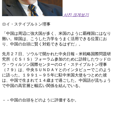
사진 크게보기
ロイ・ステイプルトン理事
「中国は周辺に強大国が多く、米国のように覇権国にはなり
難い。韓国は、こうした力学をうまく活用できる位置にお
り、中国の台頭に賢く対処できるはずだ」。
先月２７日、ソウルで開かれた中央日報－米戦略国際問題研
究所（ＣＳＩＳ）フォーラム参加のために訪韓したウッドロ
ウ・ウィルソン国際センターのロイ・ステイプルトン理事
（７９）は、中央ＳＵＮＤＡＹとのインタビューでこのよう
に語った。１９９１～９５年に駐中米国大使をつとめた彼
は、中国で生まれて１４歳まで過ごした。中国語が流ちょう
で中国の高官層と幅広い関係を結んでいる。
－－中国の台頭をどのように評価するか。