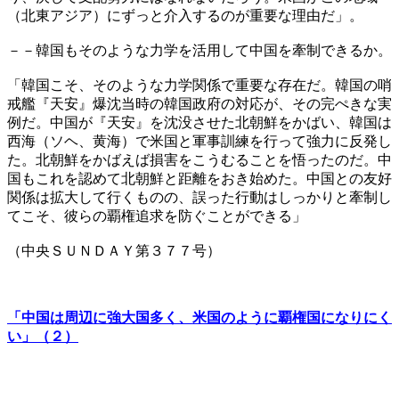
（北東アジア）にずっと介入するのが重要な理由だ」。
－－韓国もそのような力学を活用して中国を牽制できるか。
「韓国こそ、そのような力学関係で重要な存在だ。韓国の哨
戒艦『天安』爆沈当時の韓国政府の対応が、その完ぺきな実
例だ。中国が『天安』を沈没させた北朝鮮をかばい、韓国は
西海（ソヘ、黄海）で米国と軍事訓練を行って強力に反発し
た。北朝鮮をかばえば損害をこうむることを悟ったのだ。中
国もこれを認めて北朝鮮と距離をおき始めた。中国との友好
関係は拡大して行くものの、誤った行動はしっかりと牽制し
てこそ、彼らの覇権追求を防ぐことができる」
（中央ＳＵＮＤＡＹ第３７７号）
「中国は周辺に強大国多く、米国のように覇権国になりにく
い」（２）