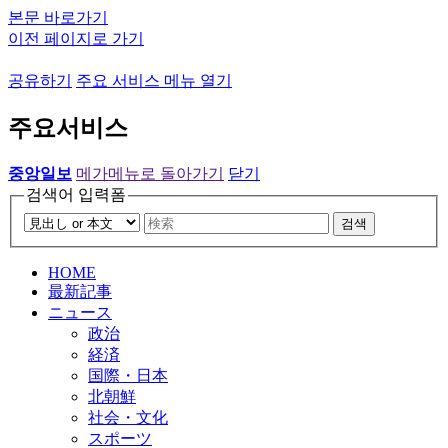
본문 바로가기
이전 페이지로 가기
공유하기
주요 서비스 메뉴 열기
주요서비스
중앙일보
메가메뉴로 돌아가기
닫기
검색어 입력폼
검색
HOME
最新記事
ニュース
政治
経済
国際・日本
北朝鮮
社会・文化
スポーツ