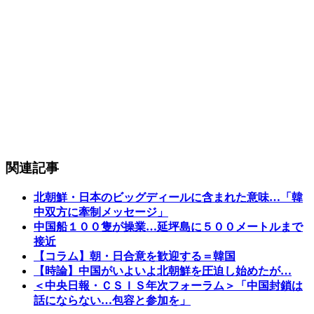
関連記事
北朝鮮・日本のビッグディールに含まれた意味…「韓
中双方に牽制メッセージ」
中国船１００隻が操業…延坪島に５００メートルまで
接近
【コラム】朝・日合意を歓迎する＝韓国
【時論】中国がいよいよ北朝鮮を圧迫し始めたが…
＜中央日報・ＣＳＩＳ年次フォーラム＞「中国封鎖は
話にならない…包容と参加を」