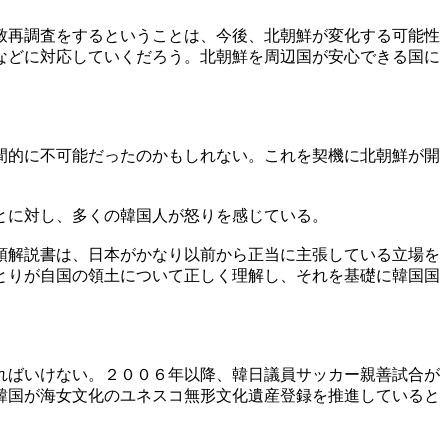
致再調査をするということは、今後、北朝鮮が変化する可能性
などに対応していくだろう。北朝鮮を周辺国が安心できる国に
間的に不可能だったのかもしれない。これを契機に北朝鮮が開
とに対し、多くの韓国人が怒りを感じている。
領解説書は、日本がかなり以前から正当に主張している立場を
とりが自国の領土について正しく理解し、それを基礎に韓国国
ればいけない。２００６年以降、韓日議員サッカー親善試合が
韓国が海女文化のユネスコ無形文化遺産登録を推進していると