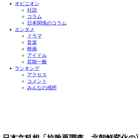
オピニオン
社説
コラム
日本関係のコラム
エンタメ
ドラマ
音楽
映画
アイドル
芸能一般
ランキング
アクセス
コメント
みんなの感想
日本文科相「拉致再調査、北朝鮮変化の