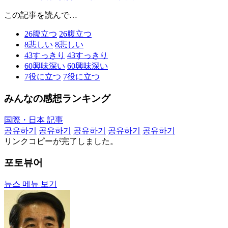
この記事を読んで…
26
腹立つ
26
腹立つ
8
悲しい
8
悲しい
43
すっきり
43
すっきり
60
興味深い
60
興味深い
7
役に立つ
7
役に立つ
みんなの感想ランキング
国際・日本 記事
공유하기
공유하기
공유하기
공유하기
공유하기
リンクコピーが完了しました。
포토뷰어
뉴스 메뉴 보기