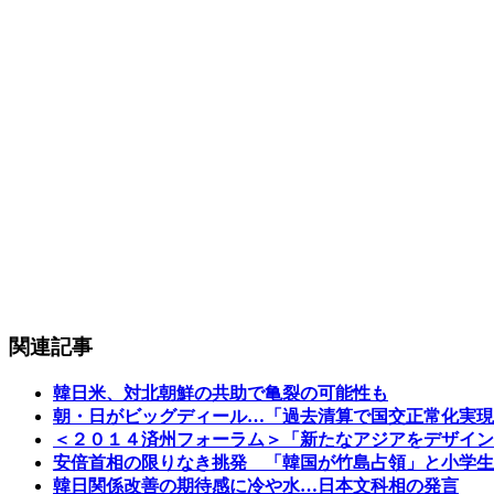
関連記事
韓日米、対北朝鮮の共助で亀裂の可能性も
朝・日がビッグディール…「過去清算で国交正常化実現
＜２０１４済州フォーラム＞「新たなアジアをデザイン
安倍首相の限りなき挑発 「韓国が竹島占領」と小学生
韓日関係改善の期待感に冷や水…日本文科相の発言