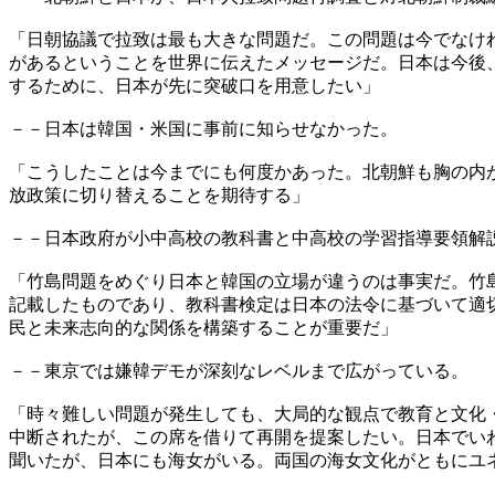
「日朝協議で拉致は最も大きな問題だ。この問題は今でなけ
があるということを世界に伝えたメッセージだ。日本は今後
するために、日本が先に突破口を用意したい」
－－日本は韓国・米国に事前に知らせなかった。
「こうしたことは今までにも何度かあった。北朝鮮も胸の内
放政策に切り替えることを期待する」
－－日本政府が小中高校の教科書と中高校の学習指導要領解
「竹島問題をめぐり日本と韓国の立場が違うのは事実だ。竹
記載したものであり、教科書検定は日本の法令に基づいて適
民と未来志向的な関係を構築することが重要だ」
－－東京では嫌韓デモが深刻なレベルまで広がっている。
「時々難しい問題が発生しても、大局的な観点で教育と文化
中断されたが、この席を借りて再開を提案したい。日本でい
聞いたが、日本にも海女がいる。両国の海女文化がともにユ