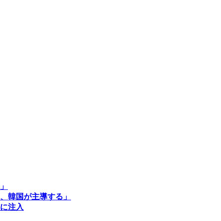
」
、韓国が主導する」
に注入