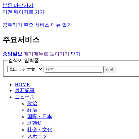
본문 바로가기
이전 페이지로 가기
공유하기
주요 서비스 메뉴 열기
주요서비스
중앙일보
메가메뉴로 돌아가기
닫기
검색어 입력폼
검색
HOME
最新記事
ニュース
政治
経済
国際・日本
北朝鮮
社会・文化
スポーツ