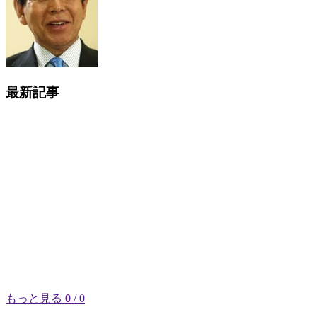
最新記事
もっと見る
0
/ 0