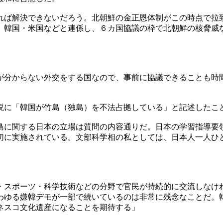
れば解決できないだろう。北朝鮮の金正恩体制がこの時点で拉
、韓国・米国などと連係し、６カ国協議の枠で北朝鮮の核脅威
が分からない外交をする国なので、事前に協議できることも時
説に「韓国が竹島（独島）を不法占拠している」と記述したこ
島に関する日本の立場は質問の内容通りだ。日本の学習指導要
切に実施されている。文部科学相の私としては、日本人一人ひ
・スポーツ・科学技術などの分野で官民が持続的に交流しなけ
わゆる嫌韓デモが一部で続いているのは非常に残念なことだ。
ネスコ文化遺産になることを期待する」