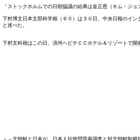
「ストックホルムでの日朝協議の結果は金正恩（キム・ジョ
下村博文日本文部科学相（６０）は３０日、中央日報のイン
と述べた。
下村文科相はこの日、済州ヘビチＣＣホテル＆リゾートで開
－－北朝鮮と日本が、日本人拉致問題再調査と対北朝鮮制裁