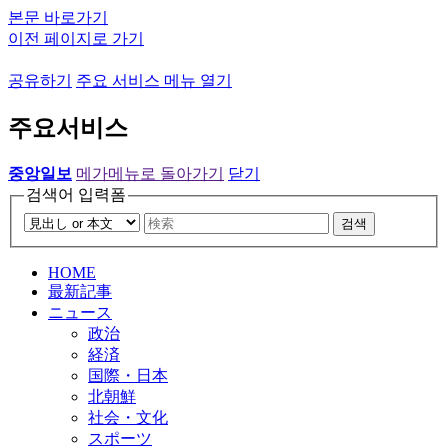
본문 바로가기
이전 페이지로 가기
공유하기
주요 서비스 메뉴 열기
주요서비스
중앙일보
메가메뉴로 돌아가기
닫기
검색어 입력폼
검색
HOME
最新記事
ニュース
政治
経済
国際・日本
北朝鮮
社会・文化
スポーツ