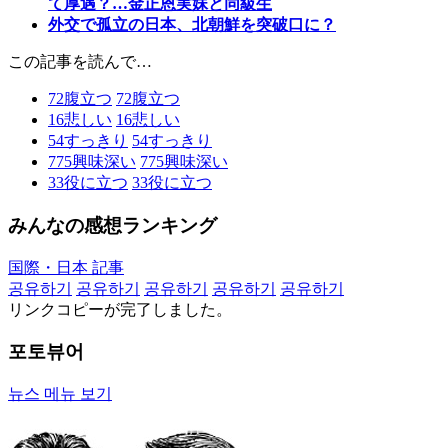
て厚遇？…金正恩実妹と同級生
外交で孤立の日本、北朝鮮を突破口に？
この記事を読んで…
72
腹立つ
72
腹立つ
16
悲しい
16
悲しい
54
すっきり
54
すっきり
775
興味深い
775
興味深い
33
役に立つ
33
役に立つ
みんなの感想ランキング
国際・日本 記事
공유하기
공유하기
공유하기
공유하기
공유하기
リンクコピーが完了しました。
포토뷰어
뉴스 메뉴 보기