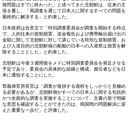
致問題はすでに終わった」と述べてきた北朝鮮は、従来の主
張を覆し、「再調査を通じて日本人に関するすべての問題を
最終的に解決する」と約束した。
日本政府は合意文で「特別調査委員会が調査を開始する時点
で、人的往来の規制措置、送金報告および携帯輸出届け出の
金額に関して北朝鮮に対して講じている特別な規制措置、お
よび人道目的の北朝鮮籍の船舶の日本への入港禁止措置を解
除することとした」と約束した。
北朝鮮は今後３週間後をメドに特別調査委員会を発足させる
予定であり、委員会の具体的な組織と構成、責任者などを日
本に通知することにした。
菅義偉官房長官は「調査が進捗する過程をしっかりと見極め
る必要があるが、北朝鮮側がすべての日本人に関する包括的
かつ全面的な調査を実施することについて、文書の形で明確
な意思を確認することができたのは、両国間の問題解決に迎
えた重要な一歩だ」と評価した。