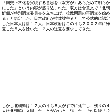
「国交正常化を実現する意思を（双方が）あらためて明らか
にした」という内容が盛り込まれた。双方は合意文で「北朝
鮮側が特別調査委員会を立ち上げ、拉致問題の再調査を始め
る」と規定した。日本政府が拉致被害者として公式的に認定
した日本人は計１７人。日本政府はこのうち２００２年に帰
還した５人を除いた１２人の送還を要求してきた。
しかし北朝鮮は１２人のうち８人がすでに死亡し、残りの４
人は北朝鮮に入国したことがないと主張した。それ以降「拉