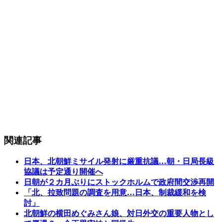
関連記事
日本、北朝鮮ミサイル発射に厳重抗議…朝・日局長級
協議は予定通り開催へ
日朝が２カ月ぶりにストックホルムで政府間交渉再開
「北、拉致問題の調査を用意…日本、制裁緩和を検
討」
北朝鮮の横田めぐみさん娘、対日外交の重要人物とし