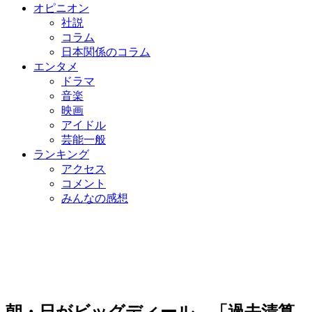
オピニオン
社説
コラム
日本関係のコラム
エンタメ
ドラマ
音楽
映画
アイドル
芸能一般
ランキング
アクセス
コメント
みんなの感想
朝・日がビッグディール…「過去清算