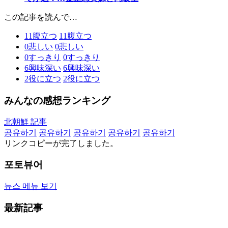
この記事を読んで…
11
腹立つ
11
腹立つ
0
悲しい
0
悲しい
0
すっきり
0
すっきり
6
興味深い
6
興味深い
2
役に立つ
2
役に立つ
みんなの感想ランキング
北朝鮮 記事
공유하기
공유하기
공유하기
공유하기
공유하기
リンクコピーが完了しました。
포토뷰어
뉴스 메뉴 보기
最新記事