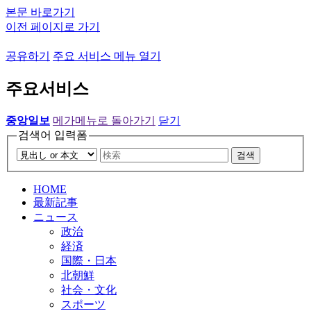
본문 바로가기
이전 페이지로 가기
공유하기
주요 서비스 메뉴 열기
주요서비스
중앙일보
메가메뉴로 돌아가기
닫기
검색어 입력폼
검색
HOME
最新記事
ニュース
政治
経済
国際・日本
北朝鮮
社会・文化
スポーツ