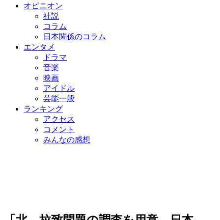
オピニオン
社説
コラム
日本関係のコラム
エンタメ
ドラマ
音楽
映画
アイドル
芸能一般
ランキング
アクセス
コメント
みんなの感想
「北、拉致問題の調査を用意…日本、