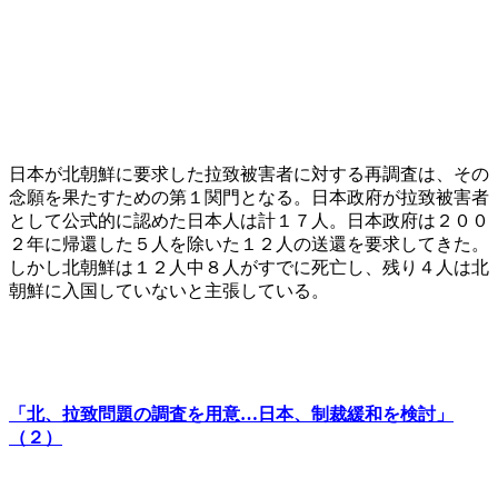
日本が北朝鮮に要求した拉致被害者に対する再調査は、その
念願を果たすための第１関門となる。日本政府が拉致被害者
として公式的に認めた日本人は計１７人。日本政府は２００
２年に帰還した５人を除いた１２人の送還を要求してきた。
しかし北朝鮮は１２人中８人がすでに死亡し、残り４人は北
朝鮮に入国していないと主張している。
「北、拉致問題の調査を用意…日本、制裁緩和を検討」
（２）