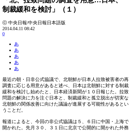
制裁緩和を検討」（１）
ⓒ 中央日報/中央日報日本語版
2014.04.11 08:42
0
あ
あ
あ
あ
あ
最近の朝・日非公式協議で、北朝鮮が日本人拉致被害者の再
調査に応じる用意があると述べ、日本は北朝鮮に対する制裁
緩和を検討し始めたと、日本経済新聞が１０日報じた。拉致
問題の解決に力を注ぐ日本と、制裁緩和と孤立脱出が切実な
北朝鮮の関係改善に向けた議論が進展する可能性があるとい
うことだ。
報道によると、今回の非公式協議は５、６日に中国・上海で
開かれた。先月３０、３１日に北京で公開的に開かれた外務