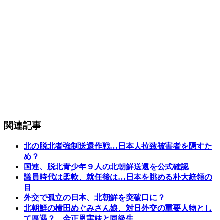
関連記事
北の脱北者強制送還作戦…日本人拉致被害者を隠すた
め？
国連、脱北青少年９人の北朝鮮送還を公式確認
議員時代は柔軟、就任後は…日本を眺める朴大統領の
目
外交で孤立の日本、北朝鮮を突破口に？
北朝鮮の横田めぐみさん娘、対日外交の重要人物とし
て厚遇？…金正恩実妹と同級生