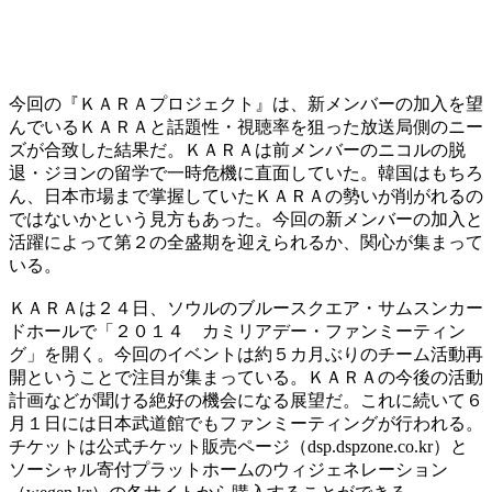
今回の『ＫＡＲＡプロジェクト』は、新メンバーの加入を望
んでいるＫＡＲＡと話題性・視聴率を狙った放送局側のニー
ズが合致した結果だ。ＫＡＲＡは前メンバーのニコルの脱
退・ジヨンの留学で一時危機に直面していた。韓国はもちろ
ん、日本市場まで掌握していたＫＡＲＡの勢いが削がれるの
ではないかという見方もあった。今回の新メンバーの加入と
活躍によって第２の全盛期を迎えられるか、関心が集まって
いる。
ＫＡＲＡは２４日、ソウルのブルースクエア・サムスンカー
ドホールで「２０１４ カミリアデー・ファンミーティン
グ」を開く。今回のイベントは約５カ月ぶりのチーム活動再
開ということで注目が集まっている。ＫＡＲＡの今後の活動
計画などが聞ける絶好の機会になる展望だ。これに続いて６
月１日には日本武道館でもファンミーティングが行われる。
チケットは公式チケット販売ページ（dsp.dspzone.co.kr）と
ソーシャル寄付プラットホームのウィジェネレーション