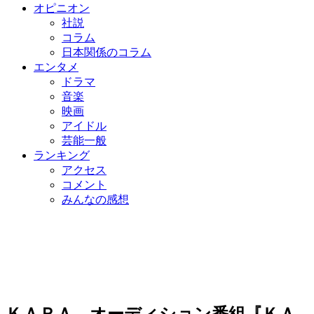
オピニオン
社説
コラム
日本関係のコラム
エンタメ
ドラマ
音楽
映画
アイドル
芸能一般
ランキング
アクセス
コメント
みんなの感想
ＫＡＲＡ、オーディション番組『ＫＡ