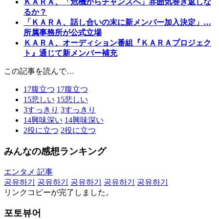
ＫＡＲＡ、「危機からチャンスへ」雰囲気巻き返しな
るか？
「ＫＡＲＡ、話し合いの末に新メンバー加入決定」…
所属事務所が公式立場
ＫＡＲＡ、オーディション番組『ＫＡＲＡプロジェク
ト』通じて新メンバー補充
この記事を読んで…
17
腹立つ
17
腹立つ
15
悲しい
15
悲しい
3
すっきり
3
すっきり
14
興味深い
14
興味深い
2
役に立つ
2
役に立つ
みんなの感想ランキング
エンタメ 記事
공유하기
공유하기
공유하기
공유하기
공유하기
リンクコピーが完了しました。
포토뷰어