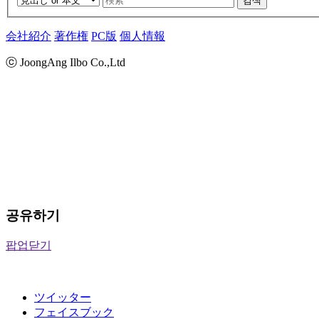
검색
会社紹介
著作権
PC版
個人情報
ⓒ JoongAng Ilbo Co.,Ltd
공유하기
팝업닫기
ツイッター
フェイスブック