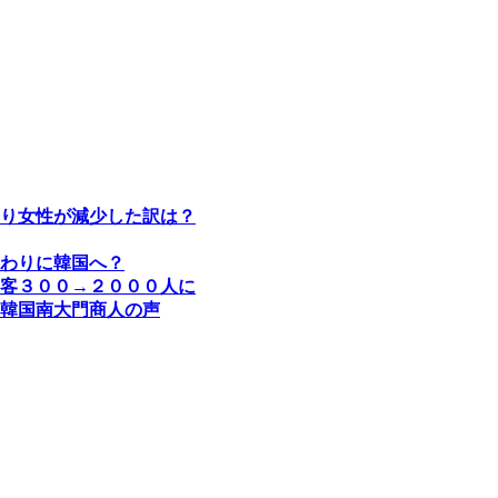
り女性が減少した訳は？
わりに韓国へ？
客３００→２０００人に
韓国南大門商人の声