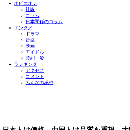
オピニオン
社説
コラム
日本関係のコラム
エンタメ
ドラマ
音楽
映画
アイドル
芸能一般
ランキング
アクセス
コメント
みんなの感想
日本人は価格、中国人は品質を重視…大