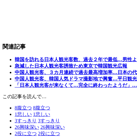
関連記事
韓国を訪れる日本人観光客数、過去２年で最低…男性よ
急減した日本人観光客誘致ため東京で韓国観光広報
中国人観光客、３カ月連続で過去最高増加率…日本の代
中国人観光客、韓国人気ドラマ撮影地で興奮…平日観光
「日本人観光客が来なくて…完全に終わったようだ」…
この記事を読んで…
8
腹立つ
8
腹立つ
1
悲しい
1
悲しい
3
すっきり
3
すっきり
26
興味深い
26
興味深い
2
役に立つ
2
役に立つ