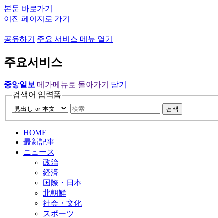
본문 바로가기
이전 페이지로 가기
공유하기
주요 서비스 메뉴 열기
주요서비스
중앙일보
메가메뉴로 돌아가기
닫기
검색어 입력폼
검색
HOME
最新記事
ニュース
政治
経済
国際・日本
北朝鮮
社会・文化
スポーツ