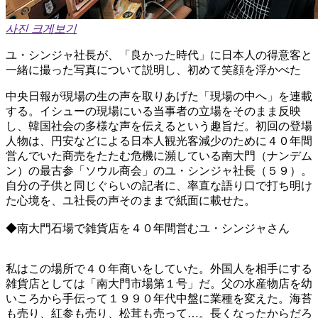
사진 크게보기
ユ・シンジャ社長が、「良かった時代」に日本人の得意客と
一緒に撮った写真について説明し、初めて笑顔を浮かべた
中央日報が現場の生の声を取りあげた「現場の中へ」を連載
する。イシューの現場にいる当事者の立場をそのまま反映
し、韓国社会の多様な声を伝えるという趣旨だ。初回の登場
人物は、円安などによる日本人観光客減少のために４０年間
営んでいた商売をたたむ危機に瀕している南大門（ナンデム
ン）の最古参「ソウル商会」のユ・シンジャ社長（５９）。
自分の子供と同じぐらいの記者に、率直な語り口で打ち明け
た心境を、ユ社長の声そのままで紙面に載せた。
◆南大門石場で雑貨店を４０年間営むユ・シンジャさん
私はこの場所で４０年商いをしていた。外国人を相手にする
雑貨店としては「南大門市場第１号」だ。父の水産物店を幼
いころから手伝って１９９０年代中盤に業種を変えた。海苔
も売り、紅参も売り、松茸も売って…。長くなったからだろ