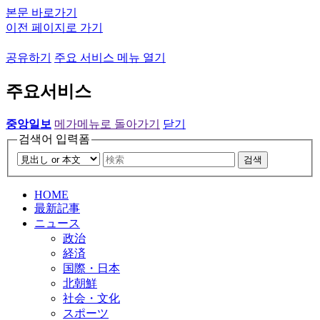
본문 바로가기
이전 페이지로 가기
공유하기
주요 서비스 메뉴 열기
주요서비스
중앙일보
메가메뉴로 돌아가기
닫기
검색어 입력폼
검색
HOME
最新記事
ニュース
政治
経済
国際・日本
北朝鮮
社会・文化
スポーツ