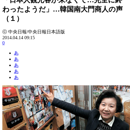
わったようだ」…韓国南大門商人の声
（１）
ⓒ 中央日報/中央日報日本語版
2014.04.14 09:15
0
あ
あ
あ
あ
あ