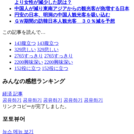
より女性が減少した訳は？
中国人が減り東南アジアからの観光客が急増する日本
円安の日本、明洞の中国人観光客を吸い込む
ＧＷ期間の訪韓日本人観光客 ３０％減を予想
この記事を読んで…
143
腹立つ
143
腹立つ
329
悲しい
329
悲しい
2765
すっきり
2765
すっきり
2200
興味深い
2200
興味深い
152
役に立つ
152
役に立つ
みんなの感想ランキング
経済 記事
공유하기
공유하기
공유하기
공유하기
공유하기
リンクコピーが完了しました。
포토뷰어
뉴스 메뉴 보기