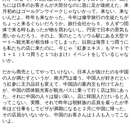
ちには日本のお客さんが大部分なのに急に足が途絶えた。来
月初めはゴールデンウイークじゃないかって。来ない、来な
いんだよ。昨年も来なかった。今年は修学旅行の生徒たちが
ちょっと来るぐらいだろうか。旅行会社から５、６人ずつ団
体で来る時もあったが物を買わないし。円安で日本の景気も
悪いからだろう。その上、実のところソウル駅にある大型マ
ートへ観光客が相当移ってしまった。以前は海苔１つ買うに
も私たちの店に来たのに。今じゃ「紅参エキス」もマートで
１＋１（１つ買うと１つおまけ）イベントをしているじゃな
いか。
だから商売としてやっていけない。日本人が抜けたのを中国
の人が満たすというが、南大門は違う。中国人が好きだとい
う紅参に主力品目も変えて、中国語の案内文も付けてみた
が、中国の団体観光客が観光バスに乗って行く店は別にあっ
た。それに中国の人々は疑い深い。店に韓国人だけいると入
ってこない。実際、それで昨年は朝鮮族の店員を雇ったが半
年ほど仕事をしてビザが満期になると２月に中国に帰った。
その店員がいないから、中国のお客さんは１人も入ってこな
いよ。