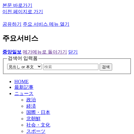
본문 바로가기
이전 페이지로 가기
공유하기
주요 서비스 메뉴 열기
주요서비스
중앙일보
메가메뉴로 돌아가기
닫기
검색어 입력폼
검색
HOME
最新記事
ニュース
政治
経済
国際・日本
北朝鮮
社会・文化
スポーツ