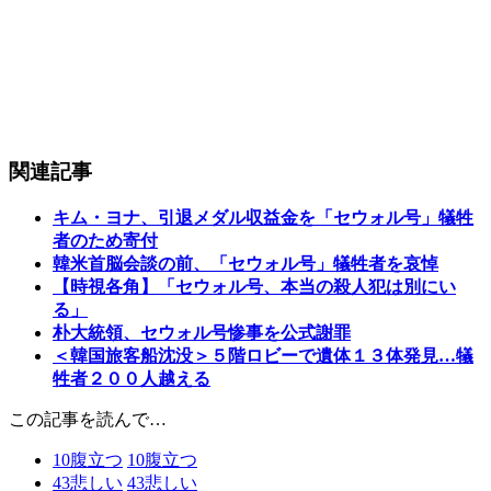
関連記事
キム・ヨナ、引退メダル収益金を「セウォル号」犠牲
者のため寄付
韓米首脳会談の前、「セウォル号」犠牲者を哀悼
【時視各角】「セウォル号、本当の殺人犯は別にい
る」
朴大統領、セウォル号惨事を公式謝罪
＜韓国旅客船沈没＞５階ロビーで遺体１３体発見…犠
牲者２００人越える
この記事を読んで…
10
腹立つ
10
腹立つ
43
悲しい
43
悲しい