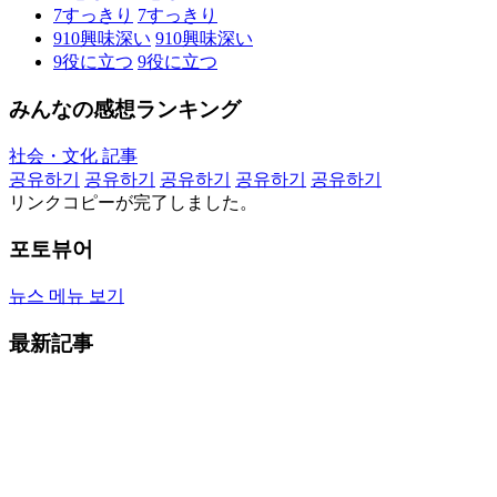
7
すっきり
7
すっきり
910
興味深い
910
興味深い
9
役に立つ
9
役に立つ
みんなの感想ランキング
社会・文化 記事
공유하기
공유하기
공유하기
공유하기
공유하기
リンクコピーが完了しました。
포토뷰어
뉴스 메뉴 보기
最新記事