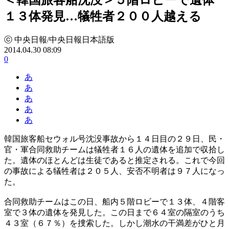
１３体発見…犠牲者２００人越える
ⓒ 中央日報/中央日報日本語版
2014.04.30 08:09
0
あ
あ
あ
あ
あ
韓国旅客船セウォル号沈没事故から１４日目の２９日、民・
官・軍合同救助チームは犠牲者１６人の遺体を追加で収拾し
た。遺体のほとんどは生徒であると推定される。これで今回
の事故による犠牲者は２０５人、安否不明者は９７人になっ
た。
合同救助チームはこの日、船内５階ロビーで１３体、４階客
室で３体の遺体を発見した。この日まで６４室の隔室のうち
４３室（６７％）を捜索した。しかし潮水の干満差がひと月