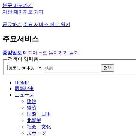
본문 바로가기
이전 페이지로 가기
공유하기
주요 서비스 메뉴 열기
주요서비스
중앙일보
메가메뉴로 돌아가기
닫기
검색어 입력폼
검색
HOME
最新記事
ニュース
政治
経済
国際・日本
北朝鮮
社会・文化
スポーツ