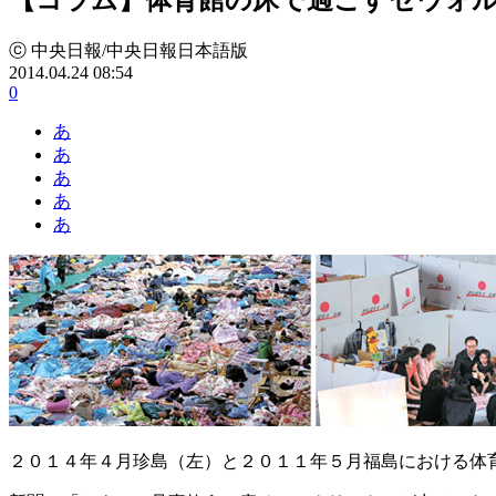
ⓒ 中央日報/中央日報日本語版
2014.04.24 08:54
0
あ
あ
あ
あ
あ
２０１４年４月珍島（左）と２０１１年５月福島における体