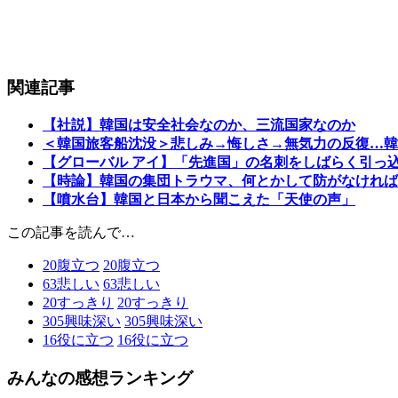
関連記事
【社説】韓国は安全社会なのか、三流国家なのか
＜韓国旅客船沈没＞悲しみ→悔しさ→無気力の反復…韓
【グローバル アイ】「先進国」の名刺をしばらく引っ
【時論】韓国の集団トラウマ、何とかして防がなければ
【噴水台】韓国と日本から聞こえた「天使の声」
この記事を読んで…
20
腹立つ
20
腹立つ
63
悲しい
63
悲しい
20
すっきり
20
すっきり
305
興味深い
305
興味深い
16
役に立つ
16
役に立つ
みんなの感想ランキング