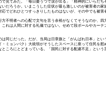
ので見てみた。「毎日憂うつで涙が出る」「精神的にいらだち
ないだろうか。いまこうした症状が最も激しいのが被害者の家
対応でどれひとつすっきりしたものはないが、その中でも被害
行方不明者への心配で文句を言う余裕がなくてそうなのか、四
。これは人間に対する礼儀ではない。せめて段ボールやカーテ
のは同じだった。だが、当局は日章旗と「がんばれ日本」とい
イ・ミョンバク）大統領がそうしたスペースに座って住民を慰
なところにとどまっている。「国民に対する配慮不足」という