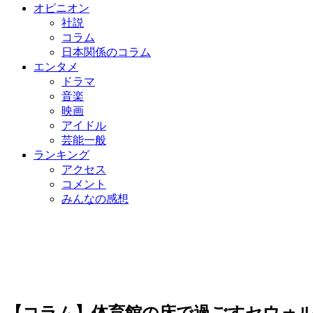
オピニオン
社説
コラム
日本関係のコラム
エンタメ
ドラマ
音楽
映画
アイドル
芸能一般
ランキング
アクセス
コメント
みんなの感想
【コラム】体育館の床で過ごすセウォル