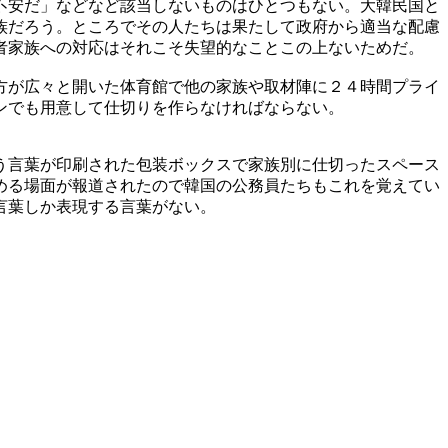
不安だ」などなど該当しないものはひとつもない。大韓民国と
族だろう。ところでその人たちは果たして政府から適当な配慮
者家族への対応はそれこそ失望的なことこの上ないためだ。
方が広々と開いた体育館で他の家族や取材陣に２４時間プライ
ンでも用意して仕切りを作らなければならない。
う言葉が印刷された包装ボックスで家族別に仕切ったスペース
める場面が報道されたので韓国の公務員たちもこれを覚えてい
言葉しか表現する言葉がない。