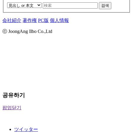
검색
会社紹介
著作権
PC版
個人情報
ⓒ JoongAng Ilbo Co.,Ltd
공유하기
팝업닫기
ツイッター