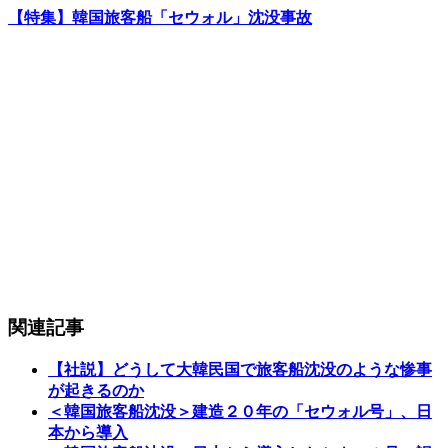
【特集】韓国旅客船「セウォル」沈没事故
関連記事
【社説】どうして大韓民国で旅客船沈没のような惨事
が起きるのか
＜韓国旅客船沈没＞建造２０年の「セウォル号」、日
本から導入