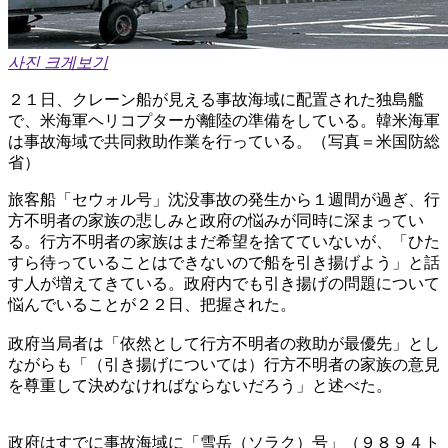
사진 크게보기
２１日、クレーン船が見える事故海域に配置された独島艦
で、米海軍ヘリコプターが離陸の準備をしている。韓米海軍
は事故海域で共同救助作業を行っている。（写真＝米国防総
省）
旅客船「セウォル号」沈没事故の発生から１週間が過ぎ、行
方不明者の家族の悲しみと政府の悩みが同時に深まってい
る。行方不明者の家族はまだ希望を捨てていないが、「ひた
すら待っていることはできないので船を引き揚げよう」と話
す人が増えてきている。政府内でも引き揚げの問題について
悩んでいることが２２日、把握された。
政府当局者は「依然として行方不明者の救助が最優先」とし
ながらも「（引き揚げについては）行方不明者の家族の意見
を尊重して決めなければならないだろう」と述べた。
政府はすでに事故海域に「雪岳（ソラク）号」（９８９４ト