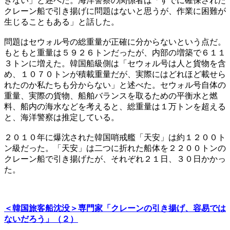
きない」と述べた。海洋警察の関係者は「すでに確保された
クレーン船で引き揚げに問題はないと思うが、作業に困難が
生じることもある」と話した。
問題はセウォル号の総重量が正確に分からないという点だ。
もともと重量は５９２６トンだったが、内部の増築で６１１
３トンに増えた。韓国船級側は「セウォル号は人と貨物を含
め、１０７０トンが積載重量だが、実際にはどれほど載せら
れたのか私たちも分からない」と述べた。セウォル号自体の
重量、実際の貨物、船舶バランスを取るための平衡水と燃
料、船内の海水などを考えると、総重量は１万トンを超える
と、海洋警察は推定している。
２０１０年に爆沈された韓国哨戒艦「天安」は約１２００ト
ン級だった。「天安」は二つに折れた船体を２２００トンの
クレーン船で引き揚げたが、それぞれ２１日、３０日かかっ
た。
＜韓国旅客船沈没＞専門家「クレーンの引き揚げ、容易では
ないだろう」（２）