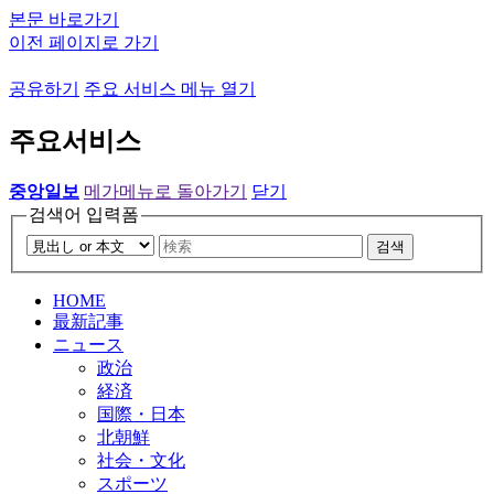
본문 바로가기
이전 페이지로 가기
공유하기
주요 서비스 메뉴 열기
주요서비스
중앙일보
메가메뉴로 돌아가기
닫기
검색어 입력폼
검색
HOME
最新記事
ニュース
政治
経済
国際・日本
北朝鮮
社会・文化
スポーツ