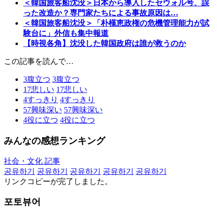
＜韓国旅客船沈没＞日本から導入したセウォル号、誤
った改造か？専門家たちによる事故原因は…
＜韓国旅客船沈没＞「朴槿恵政権の危機管理能力が試
験台に」外信も集中報道
【時視各角】沈没した韓国政府は誰が救うのか
この記事を読んで…
3
腹立つ
3
腹立つ
17
悲しい
17
悲しい
4
すっきり
4
すっきり
57
興味深い
57
興味深い
4
役に立つ
4
役に立つ
みんなの感想ランキング
社会・文化 記事
공유하기
공유하기
공유하기
공유하기
공유하기
リンクコピーが完了しました。
포토뷰어