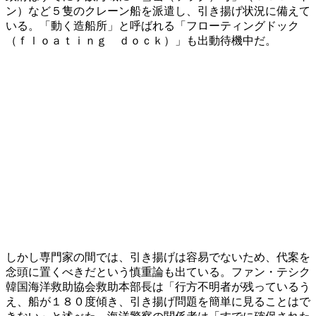
ン）など５隻のクレーン船を派遣し、引き揚げ状況に備えて
いる。「動く造船所」と呼ばれる「フローティングドック
（ｆｌｏａｔｉｎｇ ｄｏｃｋ）」も出動待機中だ。
しかし専門家の間では、引き揚げは容易でないため、代案を
念頭に置くべきだという慎重論も出ている。ファン・テシク
韓国海洋救助協会救助本部長は「行方不明者が残っているう
え、船が１８０度傾き、引き揚げ問題を簡単に見ることはで