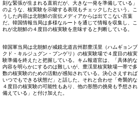
刻な緊張が生まれる直前だが、大きな一発を準備している」
のような、核実験を示唆する表現もチェックしたという。こ
うした内容は北朝鮮の宣伝メディアからは出てこない言葉
だ。韓国情報当局は多様なルートを通じて情報を収集し、こ
れが北朝鮮の４度目の核実験を意味すると判断している。
韓国軍当局は北朝鮮が咸鏡北道吉州郡豊渓里（ハムギョンブ
クド・キルジュグン・プンゲリ）の核実験場で４度目の核実
験準備を終えたと把握している。キム報道官は、「具体的な
内容を明らかにするのは難しいが、豊渓里核実験場一帯で多
数の核実験のための活動が感知されている。決心さえすれば
いつでもできる状態だ」と話した。それと合わせ「奇襲的な
４度目の核実験の可能性もあり、他の形態の挑発も予想され
備えている」と付け加えた。