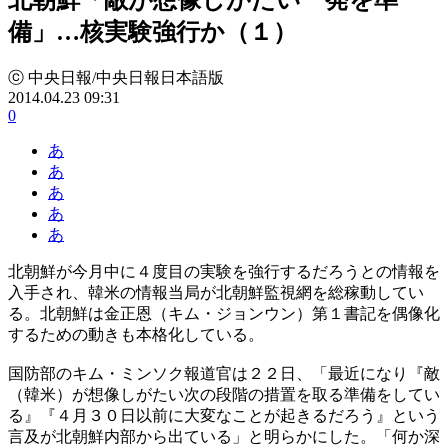
備」…核実験強行か（１）
ⓒ 中央日報/中央日報日本語版
2014.04.23 09:31
0
あ
あ
あ
あ
あ
北朝鮮が今月中に４度目の実験を強行するだろうとの情報を
入手され、韓米の情報当局が北朝鮮監視網を総稼動してい
る。北朝鮮は金正恩（キム・ジョンウン）第１書記を偶像化
するための動きも本格化している。
国防部のキム・ミンソク報道官は２２日、「最近になり『敵
（韓米）が想像しがたい次の段階の措置を取る準備をしてい
る』『４月３０日以前に大変なことが起きるだろう』という
言及が北朝鮮内部から出ている」と明らかにした。「何か深