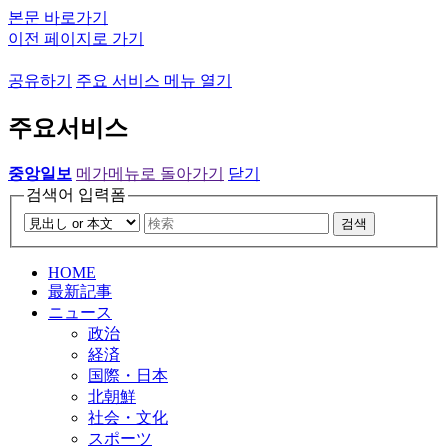
본문 바로가기
이전 페이지로 가기
공유하기
주요 서비스 메뉴 열기
주요서비스
중앙일보
메가메뉴로 돌아가기
닫기
검색어 입력폼
검색
HOME
最新記事
ニュース
政治
経済
国際・日本
北朝鮮
社会・文化
スポーツ