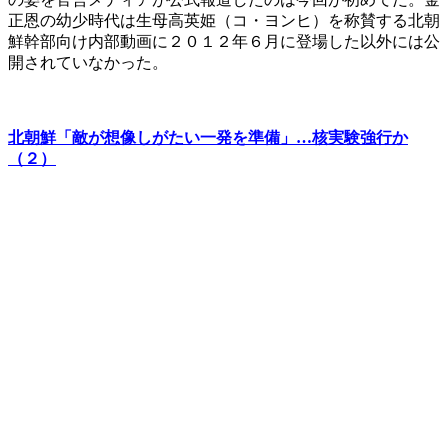
正恩の幼少時代は生母高英姫（コ・ヨンヒ）を称賛する北朝
鮮幹部向け内部動画に２０１２年６月に登場した以外には公
開されていなかった。
北朝鮮「敵が想像しがたい一発を準備」…核実験強行か
（２）