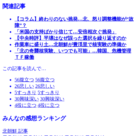
関連記事
【コラム】終わりのない挑発…北、怒り調整機能が“故
障”？
「米国の支持ばかり信じて…安倍相次ぐ挑発」
【中央時評】平壌はなぜ誤った選択を繰り返すのか
作業車に盛り土…北朝鮮が豊渓里で核実験の準備か
「北の奇襲核実験、いつでも可能」…韓国、危機管理
ＴＦ稼働
この記事を読んで…
56
腹立つ
56
腹立つ
26
悲しい
26
悲しい
5
すっきり
5
すっきり
30
興味深い
30
興味深い
4
役に立つ
4
役に立つ
みんなの感想ランキング
北朝鮮 記事