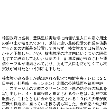
韓国政府は当初、豊渓里核実験場に南側坑道入口を塞ぐ用途
の盛り土が積まれており、以前と違い最終段階の作業を偽装
するための遮断幕を設置しておらず、核実験までは時間がか
かると予想した。だが、核実験場の坑道内にいくつかの隔壁
をすでに設置しておいた状況の上、計測装備が設置された通
信ケーブルが連結されており、あえて入口を防がなくても核
実験が可能だという判断を下した。
核実験が迫る兆しが感知される状況で朝鮮中央テレビは２１
日午後、牡丹峰（モランボン）楽団の公演場面を録画中継
し、ステージ上の大型スクリーンに金正恩の幼少時の写真を
写し出した。４～５歳程度と推定される金正恩は北朝鮮空軍
服姿だ。これとともに金正恩と推定される１０代の少年が航
空機の操縦席に座っている後ろ姿も写した。金正恩の幼少時
の姿を官営メディアが公式報道したのは今回が初めてだ。金