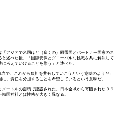
は「アジアで米国ほど（多くの）同盟国とパートナー国家のネ
ると述べた後、「国際安保とグローバルな挑戦を共に解決して
共に考えていけることを願う」と述べた。
概念で、これから負担を共有していこうという意味のようだ」
国に、責任を分担することを希望しているという意味だ。
方メートルの面積で建設された。日本全域から寄贈された３６
た靖国神社とは性格が大きく異なる。