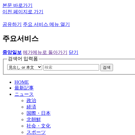
본문 바로가기
이전 페이지로 가기
공유하기
주요 서비스 메뉴 열기
주요서비스
중앙일보
메가메뉴로 돌아가기
닫기
검색어 입력폼
검색
HOME
最新記事
ニュース
政治
経済
国際・日本
北朝鮮
社会・文化
スポーツ