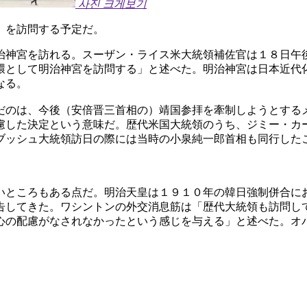
사진 크게보기
）を訪問する予定だ。
治神宮を訪れる。スーザン・ライス米大統領補佐官は１８日午
環として明治神宮を訪問する」と述べた。明治神宮は日本近代
なる。
だのは、今後（安倍晋三首相の）靖国参拝を牽制しようとする
慮した決定という意味だ。歴代米国大統領のうち、ジミー・カ
ブッシュ大統領訪日の際には当時の小泉純一郎首相も同行した
いところもある点だ。明治天皇は１９１０年の韓日強制併合に
告してきた。ワシントンの外交消息筋は「歴代大統領も訪問し
心の配慮がなされなかったという感じを与える」と述べた。オ