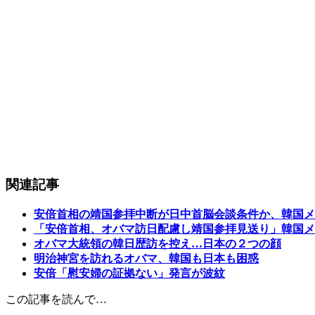
関連記事
安倍首相の靖国参拝中断が日中首脳会談条件か、韓国メ
「安倍首相、オバマ訪日配慮し靖国参拝見送り」韓国メ
オバマ大統領の韓日歴訪を控え…日本の２つの顔
明治神宮を訪れるオバマ、韓国も日本も困惑
安倍「慰安婦の証拠ない」発言が波紋
この記事を読んで…