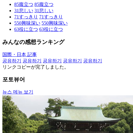
85
腹立つ
85
腹立つ
31
悲しい
31
悲しい
71
すっきり
71
すっきり
550
興味深い
550
興味深い
63
役に立つ
63
役に立つ
みんなの感想ランキング
国際・日本 記事
공유하기
공유하기
공유하기
공유하기
공유하기
リンクコピーが完了しました。
포토뷰어
뉴스 메뉴 보기