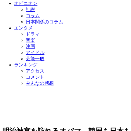
オピニオン
社説
コラム
日本関係のコラム
エンタメ
ドラマ
音楽
映画
アイドル
芸能一般
ランキング
アクセス
コメント
みんなの感想
明治神宮を訪れるオバマ、韓国も日本も