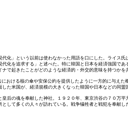
現代化」という以前は使わなかった用語を口にした。ライス氏
現代化を追求する」と述べた。特に韓国と日本を経済強国であ
イナで起きたことがどのような経済的・外交的意味を持つかを
過去における核の傘や安保公約を提供したように一方的に与えた
面した米国が、経済規模の大きくなった韓国や日本などの同盟
と皇后の魂を奉献した神社。１９２０年、東京渋谷の７０万平
所として多くの人々が訪れている。戦争犠牲者と戦犯を奉献し