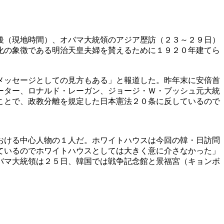
後（現地時間）、オバマ大統領のアジア歴訪（２３～２９日）
化の象徴である明治天皇夫婦を賛えるために１９２０年建てら
メッセージとしての見方もある」と報道した。昨年末に安倍首
ーター、ロナルド・レーガン、ジョージ・Ｗ・ブッシュ元大統
ことで、政教分離を規定した日本憲法２０条に反しているので
おける中心人物の１人だ。ホワイトハウスは今回の韓・日訪問
ているのでホワイトハウスとしては大きく意に介さなかった」
バマ大統領は２５日、韓国では戦争記念館と景福宮（キョンボ