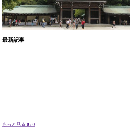
最新記事
もっと見る
0
/ 0