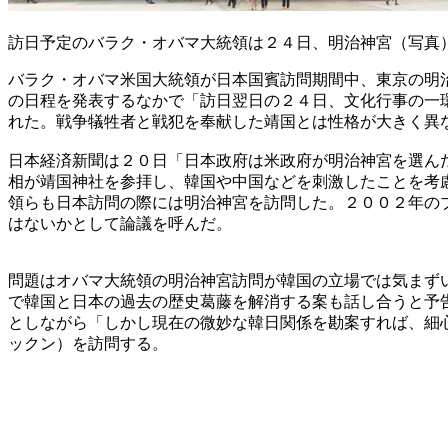
訪日予定のバラク・オバマ大統領は２４日、明治神宮（写真
バラク・オバマ米国大統領が日本国賓訪問期間中、東京の明
の日程を発表するなかで「訪日翌日の２４日、文化行事の一
れた。戦争犠牲者と戦犯を奉献した靖国とは性格が大きく異
日本経済新聞は２０日「日本政府は米政府が明治神宮を選ん
相が靖国神社を参拝し、韓国や中国などを刺激したことを考
領らも日本訪問の際には明治神宮を訪問した。２００２年の
はないかとして論議を呼んだ。
問題はオバマ大統領の明治神宮訪問が韓国の立場では気まず
で韓国と日本の過去の歴史葛藤を解消する案も話し合うと予
としながら「しかし現在の微妙な韓日関係を勘案すれば、細
ックン）を訪問する。