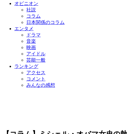
オピニオン
社説
コラム
日本関係のコラム
エンタメ
ドラマ
音楽
映画
アイドル
芸能一般
ランキング
アクセス
コメント
みんなの感想
【コラム】ミシェル・オバマ女史の執