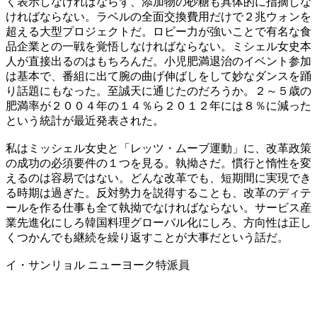
く表示しなければならず、添加物の砂糖も具体的に指摘しな
ければならない。ラベルの全面交換費用だけで２兆ウォンを
超える大型プロジェクトだ。ロビー力が強いことで有名な食
品企業との一戦を覚悟しなければならない。ミシェル女史本
人が直接出るのはもちろんだ。小児肥満退治のイベント参加
は基本で、番組に出て腕の曲げ伸ばしをして妙なダンスを踊
り話題にもなった。至誠天に通じたのだろうか。２～５歳の
肥満率が２００４年の１４％ら２０１２年には８％に減った
という統計が最近発表された。
私はミッシェル女史と「レッツ・ムーブ運動」に、改革政策
の成功の必須要件の１つを見る。執拗さだ。慣行と惰性を変
えるのは容易ではない。どんな改革でも、短期間に実現でき
る時期は過ぎた。反対勢力を説得することも、改革のディテ
ールを作る仕事も全て執拗でなければならない。サービス産
業先進化にしろ韓国料理グローバル化にしろ、方向性は正し
くつかんでも継続を繰り返すことが大事だという話だ。
イ・サンリョル ニューヨーク特派員