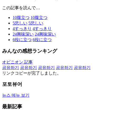
この記事を読んで…
10
腹立つ
10
腹立つ
5
悲しい
5
悲しい
4
すっきり
4
すっきり
24
興味深い
24
興味深い
6
役に立つ
6
役に立つ
みんなの感想ランキング
オピニオン 記事
공유하기
공유하기
공유하기
공유하기
공유하기
リンクコピーが完了しました。
포토뷰어
뉴스 메뉴 보기
最新記事