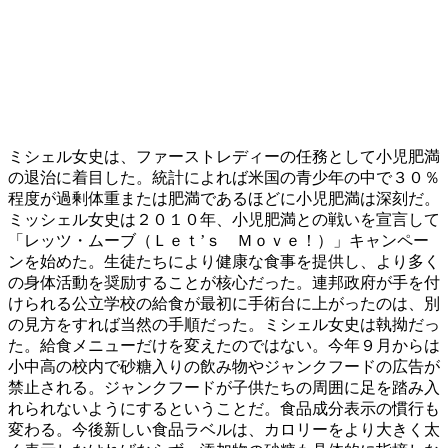
ミシェル女史は、ファーストレディーの任務として小児肥満
の退治に着目した。統計によれば米国の青少年の中で３０％
程度が過剰体重または肥満であるほどに小児肥満は深刻だ。
ミッシェル女史は２０１０年、小児肥満との戦いを宣言して
「レッツ・ムーブ（Ｌｅｔ’ｓ Ｍｏｖｅ！）」キャンペー
ンを始めた。生徒たちにより健康な食事を提供し、より多く
の身体活動を奨励することが核心だった。連邦政府が手を付
けられる公立学校の給食が最初に手術台に上がったのは、別
の見方をすれば当然の手順だった。ミシェル女史は執拗だっ
た。給食メニューだけを変えたのではない。今年９月からは
小中高の校内で砂糖入りの飲み物やジャンクフードの広告が
禁止される。ジャンクフードが子供たちの周囲に足を踏み入
れられないようにするということだ。食品成分表示の慣行も
変わる。今後新しい食品ラベルは、カロリーをより大きく太