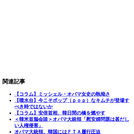
関連記事
【コラム】ミッシェル・オバマ女史の執拗さ
【噴水台】今こそポップ（ｐｏｐ）なキムチが登場す
べき時ではないか
【コラム】安倍首相、韓日間の橋を燃やす
＜韓米首脳会談＞オバマ大統領「慰安婦問題は甚だし
い人権侵害」
オバマ大統領、韓国にはＦＴＡ履行圧迫