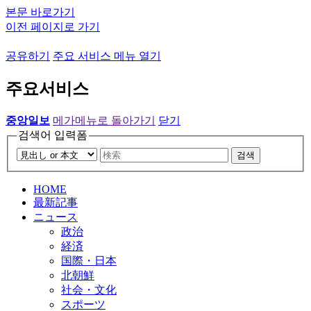
본문 바로가기
이전 페이지로 가기
공유하기
주요 서비스 메뉴 열기
주요서비스
중앙일보
메가메뉴로 돌아가기
닫기
검색어 입력폼
검색
HOME
最新記事
ニュース
政治
経済
国際・日本
北朝鮮
社会・文化
スポーツ