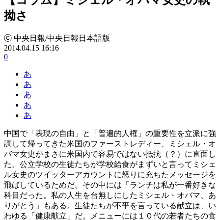
拗さ
ⓒ 中央日報/中央日報日本語版
2014.04.15 16:16
0
あ
あ
あ
あ
あ
中国で「表現の自由」と「普遍的人権」の重要性を立派に強
調して帰ってきた米国のファーストレディー、ミシェル・オ
バマ女史がまさに米国内で容易ではない抵抗（？）に直面し
た。公立学校の生徒たちが学校給食がまずいと言ってミシェ
ル女史のツイッターアカウントに怒りに充ちたメッセージを
飛ばしているためだ。その中には「ランチは私が一番好きな
科目だった。私の人生を台無しにしたミシェル・オバマ、あ
りがとう」もある。生徒たちが不平を言っている献立は、い
わゆる「健康献立」だ。メニューには１０代の若者たちの食