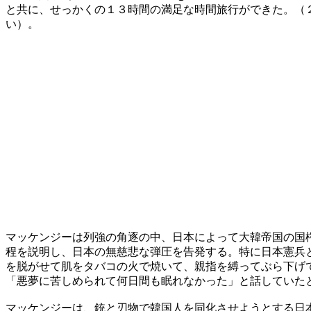
と共に、せっかくの１３時間の満足な時間旅行ができた。（
い）。
マッケンジーは列強の角逐の中、日本によって大韓帝国の国
程を説明し、日本の無慈悲な弾圧を告発する。特に日本憲兵
を脱がせて肌をタバコの火で焼いて、親指を縛ってぶら下げ
「悪夢に苦しめられて何日間も眠れなかった」と話していた
マッケンジーは、銃と刃物で韓国人を同化させようとする日