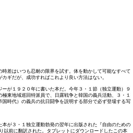
の時差はいつも忍耐の限界を試す。体を動かして可能なすべて
がカギだが、成功すればこれより良い方法はない。
ジーが１９２０年に書いた本だ。今年３・１節（独立運動）９
の極東地域巡回特派員で、日露戦争と韓国の義兵活動、３・１
帝国時代）の義兵の抗日闘争を説明する部分で必ず登場する写
た本が３・１独立運動勃発の翌年に出版された『自由のための
なり以前に翻訳された。タブレットにダウンロードしたこの本