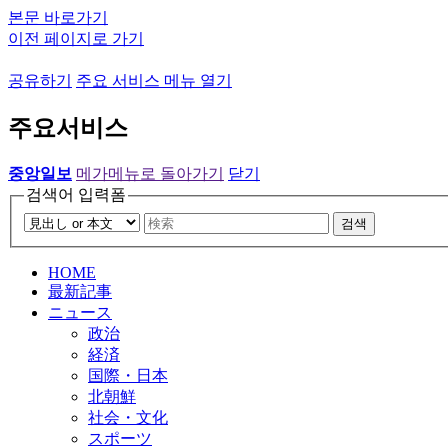
본문 바로가기
이전 페이지로 가기
공유하기
주요 서비스 메뉴 열기
주요서비스
중앙일보
메가메뉴로 돌아가기
닫기
검색어 입력폼
검색
HOME
最新記事
ニュース
政治
経済
国際・日本
北朝鮮
社会・文化
スポーツ