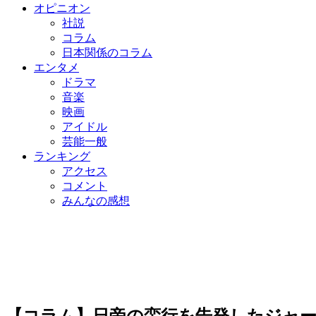
オピニオン
社説
コラム
日本関係のコラム
エンタメ
ドラマ
音楽
映画
アイドル
芸能一般
ランキング
アクセス
コメント
みんなの感想
【コラム】日帝の蛮行を告発したジャ