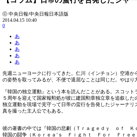
ⓒ 中央日報/中央日報日本語版
2014.04.15 10:40
0
あ
あ
あ
あ
あ
先週ニューヨークに行ってきた。仁川（インチョン）空港か
の姿勢を取ってみるが、不便で退屈なことは同じだ。やはり
『韓国の独立運動』という本を読んだことがある。スコット
５周年を迎えて国家報勲処が彼に建国勲章独立章を追叙した
独立運動を現場で見守って日帝の蛮行を告発したジャーナリ
真を撮った主人公でもある。
彼の著書の中では『韓国の悲劇（Ｔｒａｇｅｄｙ ｏｆ Ｋ
韓国の闘争（Ｋｏｒｅａ’ｓ Ｆｉｇｈｔ Ｆｏｒ Ｆｒｅ