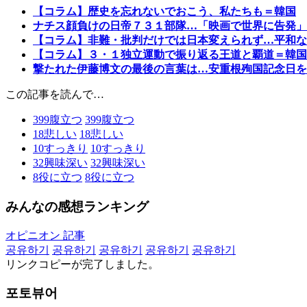
【コラム】歴史を忘れないでおこう、私たちも＝韓国
ナチス顔負けの日帝７３１部隊…「映画で世界に告発」
【コラム】非難・批判だけでは日本変えられず…平和な
【コラム】３・１独立運動で振り返る王道と覇道＝韓国
撃たれた伊藤博文の最後の言葉は…安重根殉国記念日を
この記事を読んで…
399
腹立つ
399
腹立つ
18
悲しい
18
悲しい
10
すっきり
10
すっきり
32
興味深い
32
興味深い
8
役に立つ
8
役に立つ
みんなの感想ランキング
オピニオン 記事
공유하기
공유하기
공유하기
공유하기
공유하기
リンクコピーが完了しました。
포토뷰어