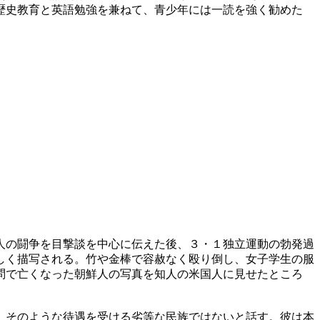
歴史教育と英語勉強を兼ねて、青少年には一読を強く勧めた
人の闘争を目撃談を中心に伝えた後、３・１独立運動の勃発過
しく描写される。竹や金棒で容赦なく殴り倒し、女子学生の服
問で亡くなった朝鮮人の写真を知人の米国人に見せたところ
、そのような待遇を受ける劣等な民族ではないと話す。彼は本