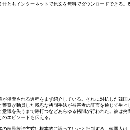
２冊ともインターネットで原文を無料でダウンロードできる。
権が侵奪される過程をまず紹介している。それに対抗した韓国
と警察が動員した残忍な拷問手法が被害者の証言を通じて生々
て意識を失うまで鞭打つなどあらゆる拷問が行われた。彼は拷
とのエピソードも伝える。
本の植民統治方式は根本的に誤っていたと批判する。韓国人は