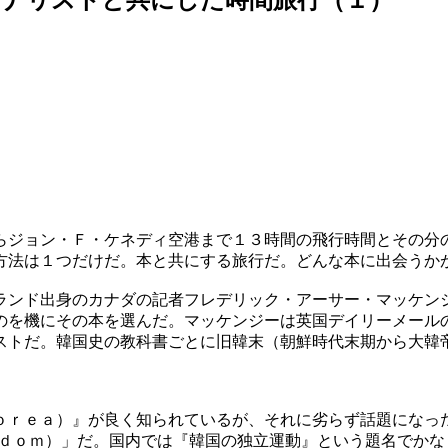
らジョン・Ｆ・ケネディ空港まで１３時間の飛行時間とその分
方法は１つだけだ。本と共にする旅行だ。どんな本に出会うか
ランド出身のカナダの記者フレデリック・アーサー・マッケン
のを機にその本を選んだ。マッケンジーは英国デイリーメール
ストだ。韓国史の教科書ごとに旧韓末（朝鮮時代末期から大韓
ｏｒｅａ）』が良く知られているが、それに劣らず話題になっ
ｅｄｏｍ）」だ。国内では『韓国の独立運動』という題名でか