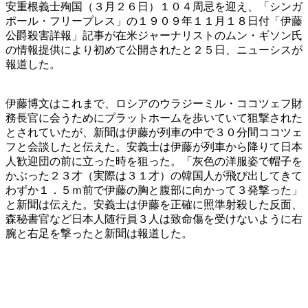
安重根義士殉国（３月２６日）１０４周忌を迎え、「シンガ
ポール・フリープレス」の１９０９年１１月１８日付「伊藤
公爵殺害詳報」記事が在米ジャーナリストのムン・ギソン氏
の情報提供により初めて公開されたと２５日、ニューシスが
報道した。
伊藤博文はこれまで、ロシアのウラジーミル・ココツェフ財
務長官に会うためにプラットホームを歩いていて狙撃された
とされていたが、新聞は伊藤が列車の中で３０分間ココツェ
フと会談したと伝えた。安義士は伊藤が列車から降りて日本
人歓迎団の前に立った時を狙った。「灰色の洋服姿で帽子を
かぶった２３才（実際は３１才）の韓国人が飛び出してきて
わずか１．５ｍ前で伊藤の胸と腹部に向かって３発撃った」
と新聞は伝えた。安義士は伊藤を正確に照準射殺した反面、
森秘書官など日本人随行員３人は致命傷を受けないように右
腕と右足を撃ったと新聞は報道した。