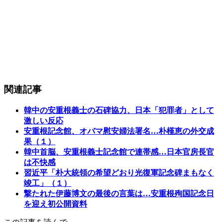
関連記事
韓中の安重根義士の石碑協力、日本「犯罪者」として
激しい反応
安重根記念館、オバマ慰安婦法署名…朴槿恵の外交成
果（１）
韓中首脳、安重根義士記念館で連帯感…日本官房長官
は不快感
習近平「朴大統領の希望どおり光復軍記念碑まもなく
竣工」（１）
撃たれた伊藤博文の最後の言葉は…安重根殉国記念日
を迎え初公開資料