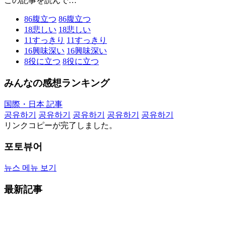
この記事を読んで…
86
腹立つ
86
腹立つ
18
悲しい
18
悲しい
11
すっきり
11
すっきり
16
興味深い
16
興味深い
8
役に立つ
8
役に立つ
みんなの感想ランキング
国際・日本 記事
공유하기
공유하기
공유하기
공유하기
공유하기
リンクコピーが完了しました。
포토뷰어
뉴스 메뉴 보기
最新記事