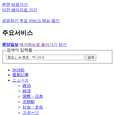
본문 바로가기
이전 페이지로 가기
공유하기
주요 서비스 메뉴 열기
주요서비스
중앙일보
메가메뉴로 돌아가기
닫기
검색어 입력폼
검색
HOME
最新記事
ニュース
政治
経済
国際・日本
北朝鮮
社会・文化
スポーツ