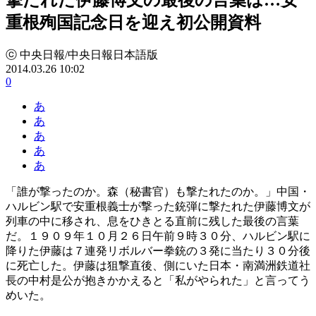
重根殉国記念日を迎え初公開資料
ⓒ 中央日報/中央日報日本語版
2014.03.26 10:02
0
あ
あ
あ
あ
あ
「誰が撃ったのか。森（秘書官）も撃たれたのか。」中国・
ハルビン駅で安重根義士が撃った銃弾に撃たれた伊藤博文が
列車の中に移され、息をひきとる直前に残した最後の言葉
だ。１９０９年１０月２６日午前９時３０分、ハルビン駅に
降りた伊藤は７連発リボルバー拳銃の３発に当たり３０分後
に死亡した。伊藤は狙撃直後、側にいた日本・南満洲鉄道社
長の中村是公が抱きかかえると「私がやられた」と言ってう
めいた。