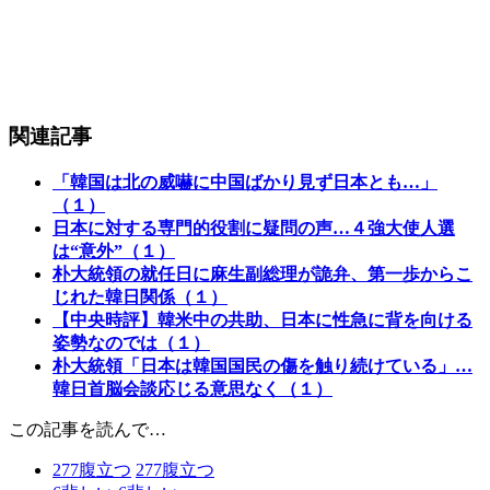
関連記事
「韓国は北の威嚇に中国ばかり見ず日本とも…」
（１）
日本に対する専門的役割に疑問の声…４強大使人選
は“意外”（１）
朴大統領の就任日に麻生副総理が詭弁、第一歩からこ
じれた韓日関係（１）
【中央時評】韓米中の共助、日本に性急に背を向ける
姿勢なのでは（１）
朴大統領「日本は韓国国民の傷を触り続けている」…
韓日首脳会談応じる意思なく（１）
この記事を読んで…
277
腹立つ
277
腹立つ