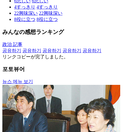
6
悲しい
6
悲しい
4
すっきり
4
すっきり
22
興味深い
22
興味深い
8
役に立つ
8
役に立つ
みんなの感想ランキング
政治 記事
공유하기
공유하기
공유하기
공유하기
공유하기
リンクコピーが完了しました。
포토뷰어
뉴스 메뉴 보기