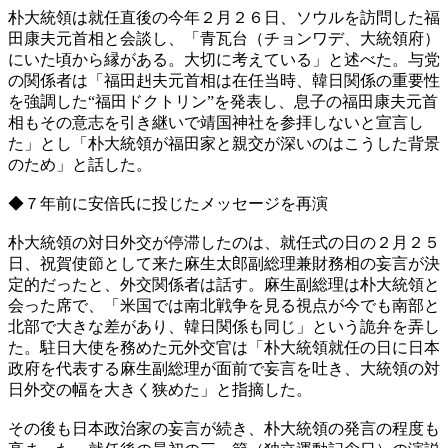
朴大統領は就任直後の今年２月２６日、ソウルを訪問した福
田康夫元首相と会談し、「青瓦台（チョンワデ、大統領府）
にいた頃から縁がある。大切に考えている」と述べた。与党
の関係者は「福田赳夫元首相は在任当時、韓日関係の重要性
を強調した“福田ドクトリン”を発表し、息子の福田康夫元首
相もその意志を引き継いで靖国神社を参拝しないと宣言し
た」とし「朴大統領が福田家と親交が深いのはこうした背景
のため」と話した。
◆７年前に安倍氏に投じたメッセージを再演
朴大統領の対日外交が停滞したのは、就任式の日の２月２５
日、祝賀使節として来た麻生太郎副総理兼財務相の妄言が決
定的だったと、外交関係者は話す。麻生副総理は朴大統領と
会った席で、「米国では南北戦争を見る視点が今でも南部と
北部で大きな差があり、韓日関係も同じ」という詭弁を弄し
た。駐日大使を務めた元外交官は「朴大統領就任の日に日本
政府を代表する麻生副総理が面前で妄言を吐き、大統領の対
日外交の幅を大きく狭めた」と指摘した。
その後も日本政治家の妄言が続き、朴大統領の発言の程度も