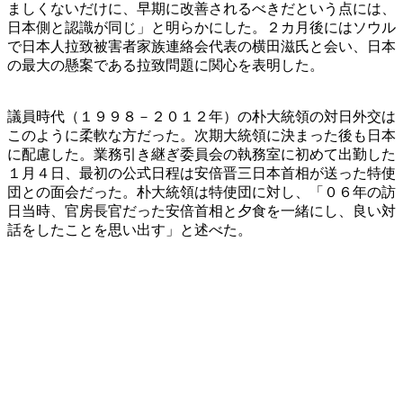
ましくないだけに、早期に改善されるべきだという点には、
日本側と認識が同じ」と明らかにした。２カ月後にはソウル
で日本人拉致被害者家族連絡会代表の横田滋氏と会い、日本
の最大の懸案である拉致問題に関心を表明した。
議員時代（１９９８－２０１２年）の朴大統領の対日外交は
このように柔軟な方だった。次期大統領に決まった後も日本
に配慮した。業務引き継ぎ委員会の執務室に初めて出勤した
１月４日、最初の公式日程は安倍晋三日本首相が送った特使
団との面会だった。朴大統領は特使団に対し、「０６年の訪
日当時、官房長官だった安倍首相と夕食を一緒にし、良い対
話をしたことを思い出す」と述べた。