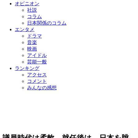
オピニオン
社説
コラム
日本関係のコラム
エンタメ
ドラマ
音楽
映画
アイドル
芸能一般
ランキング
アクセス
コメント
みんなの感想
議員時代は柔軟、就任後は…日本を眺