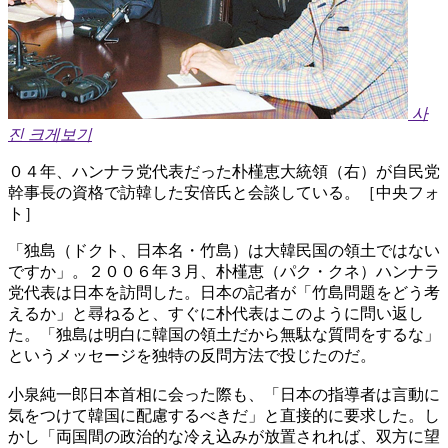
사
진 크게보기
０４年、ハンナラ党代表だった朴槿恵大統領（右）が自民党
幹事長の資格で訪韓した安倍氏と会談している。［中央フォ
ト］
「独島（ドクト、日本名・竹島）は大韓民国の領土ではない
ですか」。２００６年３月、朴槿恵（パク・クネ）ハンナラ
党代表は日本を訪問した。日本の記者が「竹島問題をどう考
えるか」と尋ねると、すぐに朴代表はこのように問い返し
た。「独島は明白に韓国の領土だから無駄な質問をするな」
というメッセージを独特の反問方法で投じたのだ。
小泉純一郎日本首相に会った際も、「日本の指導者は言動に
気をつけて韓国に配慮するべきだ」と直接的に要求した。し
かし「両国間の政治的な冷え込みが放置されれば、双方に望