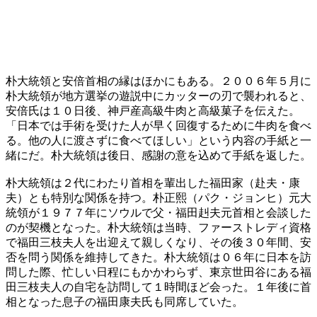
朴大統領と安倍首相の縁はほかにもある。２００６年５月に
朴大統領が地方選挙の遊説中にカッターの刃で襲われると、
安倍氏は１０日後、神戸産高級牛肉と高級菓子を伝えた。
「日本では手術を受けた人が早く回復するために牛肉を食べ
る。他の人に渡さずに食べてほしい」という内容の手紙と一
緒にだ。朴大統領は後日、感謝の意を込めて手紙を返した。
朴大統領は２代にわたり首相を輩出した福田家（赴夫・康
夫）とも特別な関係を持つ。朴正熙（パク・ジョンヒ）元大
統領が１９７７年にソウルで父・福田赳夫元首相と会談した
のが契機となった。朴大統領は当時、ファーストレディ資格
で福田三枝夫人を出迎えて親しくなり、その後３０年間、安
否を問う関係を維持してきた。朴大統領は０６年に日本を訪
問した際、忙しい日程にもかかわらず、東京世田谷にある福
田三枝夫人の自宅を訪問して１時間ほど会った。１年後に首
相となった息子の福田康夫氏も同席していた。