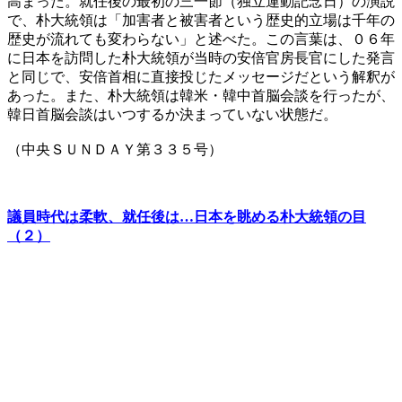
高まった。就任後の最初の三一節（独立運動記念日）の演説
で、朴大統領は「加害者と被害者という歴史的立場は千年の
歴史が流れても変わらない」と述べた。この言葉は、０６年
に日本を訪問した朴大統領が当時の安倍官房長官にした発言
と同じで、安倍首相に直接投じたメッセージだという解釈が
あった。また、朴大統領は韓米・韓中首脳会談を行ったが、
韓日首脳会談はいつするか決まっていない状態だ。
（中央ＳＵＮＤＡＹ第３３５号）
議員時代は柔軟、就任後は…日本を眺める朴大統領の目
（２）