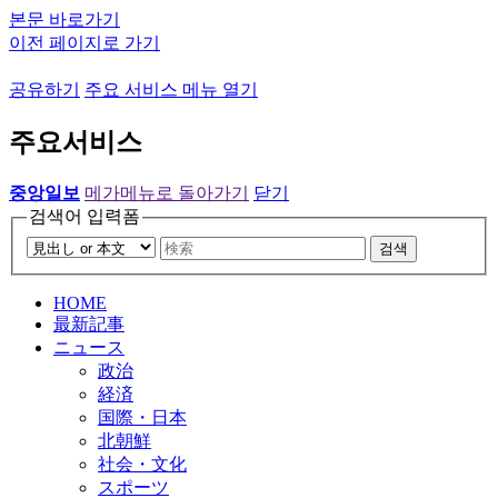
본문 바로가기
이전 페이지로 가기
공유하기
주요 서비스 메뉴 열기
주요서비스
중앙일보
메가메뉴로 돌아가기
닫기
검색어 입력폼
검색
HOME
最新記事
ニュース
政治
経済
国際・日本
北朝鮮
社会・文化
スポーツ