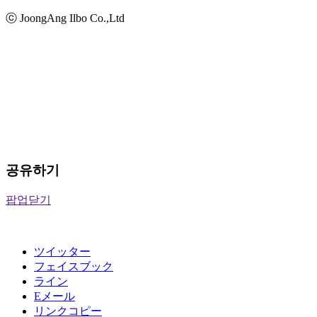
ⓒ JoongAng Ilbo Co.,Ltd
공유하기
팝업닫기
ツイッター
フェイスブック
ライン
Eメール
リンクコピー