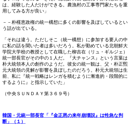
は、経験した人だけができる。農漁村の工事専門家たちを重
用してみる方が良い」
－－朴槿恵政権の統一構想に多くの影響を及ぼしているとい
う話が出ている。
「それは違う。ただしそこ（統一構想）に参加する要人の中
に私の話を聞いた者は多いだろう。私が勤めている北朝鮮大
学院大学校の教授として在職した柳吉在（リュ・ギルジェ）
統一部長官がその中の１人だ。『大チャンス』という言葉は
朴大統領本人の創作のようだ。彼女の統一観は、父・朴正煕
元大統領の見解が影響を及ぼしたのだろう。朴元大統領は生
前、私に『統一戦略はレンガを積むように漸進的・段階的に
するように』と指示していた」
（中央ＳＵＮＤＡＹ第３６９号）
韓国・元統一部長官「『金正恩の来年崩壊説』は性急な判
断」（１）