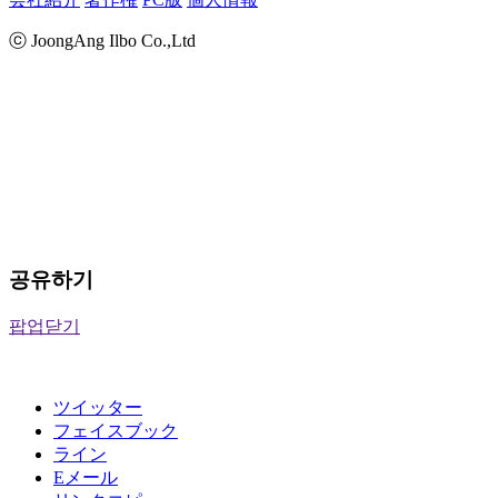
ⓒ JoongAng Ilbo Co.,Ltd
공유하기
팝업닫기
ツイッター
フェイスブック
ライン
Eメール