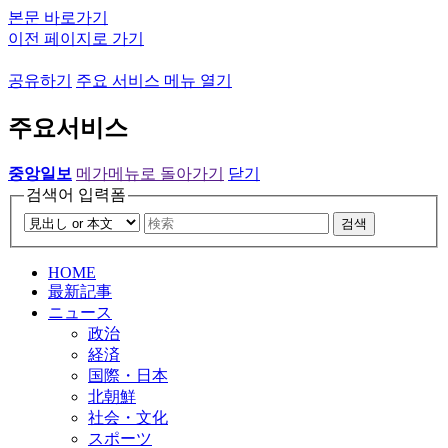
본문 바로가기
이전 페이지로 가기
공유하기
주요 서비스 메뉴 열기
주요서비스
중앙일보
메가메뉴로 돌아가기
닫기
검색어 입력폼
검색
HOME
最新記事
ニュース
政治
経済
国際・日本
北朝鮮
社会・文化
スポーツ