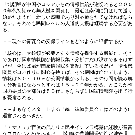
「北朝鮮が中国やロシアからの情報供給が途切れると２００
０年代初期から無人機を開発し、最近は南側に飛ばして送り
始めたようだ。新しい威嚇であり対応策をたてなければなら
ない。それでも民間レベルの人道的支援は継続する必要があ
る」
－－現在の青瓦台の安保ラインをどのように評価するか。
「核心は、大統領が必要とする情報を提供する機能だ。そう
であれば国家情報院が情報収集・分析にだけ没頭できるはず
だが、今は政治が国家情報院を支配している状況だ。情報機
関員がコネ作りに関心を持てば、その機関は崩れてしまう。
情報は８０～９０％が公開情報から出る。その行間を読み解
く分析官になろうとすれば１５～２０年かかる。ところが韓
国の要員の大部分は５０代にもならずに国家情報院を出て行
き憂慮される」
－－まもなくスタートする「統一準備委員会」はどのように
運営されるべきか。
「アマチュア官僚の代わりに民生インフラ構築に経験が豊富
なプロがつとめるべきだ。北朝鮮の農地開発や貯水池管理