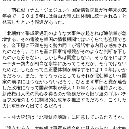
－－南在俊（ナム・ジェジュン）国家情報院長が昨年末の忘
年会で「２０１５年には自由大韓民国体制に統一される」と
発言したという報道があった。
「北朝鮮で張成沢処刑のような大事件が起きれば通信量が急
増する。その電波を韓国の情報機関ではいくらでも盗聴でき
る。金正恩に不満を抱く勢力同士が通話する内容が感知され
たのだろう。これを基に国家情報院がそのような判断を下し
たのかも分らない。しかし私は同意しない。そうなるにはク
ーデター勢力が相当な水準にあってこそだが、そうではない
ためだ。したがって金正恩体制が崩壊するには１０年はかか
るだろう。また、そうなったとしてもそれが北朝鮮という国
家の崩壊にはつながらないだろう。ひとまず軍部と党が連合
した政権になって国家体制が最大１０年ぐらい維持される。
新政権は人民の民心を得るのが急務だから旧ソ連のゴルバチ
ョフ政権のように制限的な改革を推進するだろう。こうした
力は軍部から出てくるだろう」
－－朴大統領は「北朝鮮崩壊論」に同意しているだろうか。
「違うだろう。大統領は事案を総合的に見るからだ。朴大統