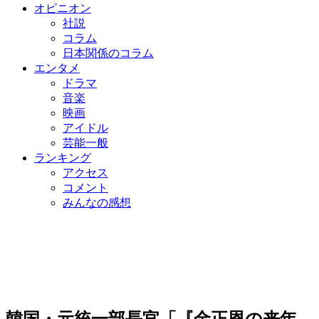
オピニオン
社説
コラム
日本関係のコラム
エンタメ
ドラマ
音楽
映画
アイドル
芸能一般
ランキング
アクセス
コメント
みんなの感想
韓国・元統一部長官「『金正恩の来年