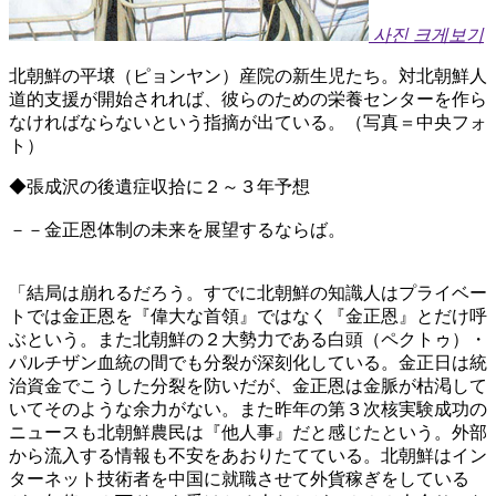
사진 크게보기
北朝鮮の平壌（ピョンヤン）産院の新生児たち。対北朝鮮人
道的支援が開始されれば、彼らのための栄養センターを作ら
なければならないという指摘が出ている。（写真＝中央フォ
ト）
◆張成沢の後遺症収拾に２～３年予想
－－金正恩体制の未来を展望するならば。
「結局は崩れるだろう。すでに北朝鮮の知識人はプライベー
トでは金正恩を『偉大な首領』ではなく『金正恩』とだけ呼
ぶという。また北朝鮮の２大勢力である白頭（ペクトゥ）・
パルチザン血統の間でも分裂が深刻化している。金正日は統
治資金でこうした分裂を防いだが、金正恩は金脈が枯渇して
いてそのような余力がない。また昨年の第３次核実験成功の
ニュースも北朝鮮農民は『他人事』だと感じたという。外部
から流入する情報も不安をあおりたてている。北朝鮮はイン
ターネット技術者を中国に就職させて外貨稼ぎをしている