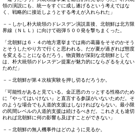
領の演説にも、統一をすぐに成し遂げるという考えではな
く、戦略的に接近しようとする考えが入れられた」
－－しかし朴大統領のドレスデン演説直後、北朝鮮は北方限
界線（ＮＬＬ）に向けて砲弾５００発を撃ちまくった。
「北朝鮮は６・４の地方選挙までは南の葛藤をそそのかそう
とそうしたやり方で行くと思われる。だが夏が過ぎれば態度
を変えることになるだろう。物資難が深刻な北朝鮮として
は、朴大統領のドレスデン提案が魅力的にならざるをえない
ためだ」
－－北朝鮮が第４次核実験を押し切るだろうか。
「可能性があると見ている。金正恩のカッとする性格のため
に『やってはいけない』と直言する参謀がいないためだ。そ
のような場合でも人道的支援はしなければならない。最小限
の民間レベルの人道的支援は続けるべきだ。これさえも途切
れれば北朝鮮に何の影響も及ぼすことができない」
－－北朝鮮の無人機事件はどのように見るか。