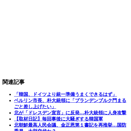
関連記事
「韓国、ドイツより統一準備うまくできるはず」
ベルリン市長、朴大統領に「ブランデンブルク門まる
ごと差し上げたい」
北が「ドレスデン宣言」に反発…朴大統領に人身攻撃
【取材日記】毎回事後に大騒ぎする韓国軍
北朝鮮最高人民会議、金正恩第１書記を再推挙…国防