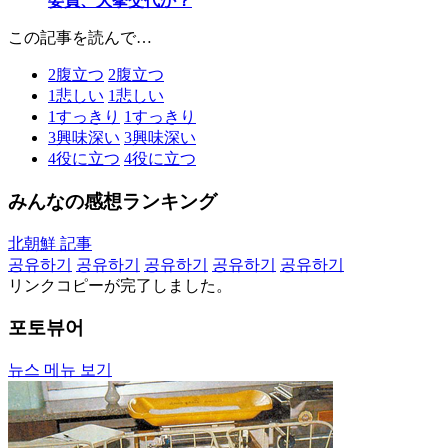
委員、大挙交代か？
この記事を読んで…
2
腹立つ
2
腹立つ
1
悲しい
1
悲しい
1
すっきり
1
すっきり
3
興味深い
3
興味深い
4
役に立つ
4
役に立つ
みんなの感想ランキング
北朝鮮 記事
공유하기
공유하기
공유하기
공유하기
공유하기
リンクコピーが完了しました。
포토뷰어
뉴스 메뉴 보기