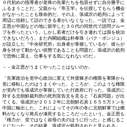
０代初めの指導者が老将の先輩たちを包容せずに自分勝手に
ふるまうことだ。父親から『帝王学』を伝授してもらう機会
がなかったことも致命的だ。その上、張成沢の処刑によって
周辺に信頼して話のできる者がいなくなった。一説では、金
正恩が中国などの地に留学した３０代の同世代で諮問グルー
プを作ったという。しかし若者だけを引き連れては国を統治
できないだろう。また内閣組織は朴奉珠（パク・ボンジュ）
が設立した『中央研究所』出身者が掌握しているが、彼らが
身を伏せて動かない状態であることも問題だ。張成沢の処刑
で恐怖に震え、仕事をする気になれないのだ」
－－金正恩がうまくやったことはないのか。
「先軍政治を党中心政治に変えて外貨稼ぎの権限を軍隊から
党に移転したのはうまくやった。ところが、このような権限
が党内でも張成沢が掌握していた行政府に行った。張成沢に
対する北朝鮮裁判所の死刑宣告文を見ると『石炭問題』が出
てくる。張成沢が２０１２年に北朝鮮石炭１６５５万トンを
中国に輸出した。これによってその年の冬に北朝鮮軍では燃
料がなくなり将兵が凍死するところだったという。金正恩も
『権力が、党ではなく叔母の夫のほうに行った』と感じるこ
とになった。その結果、張成沢が処刑されたと見られる」