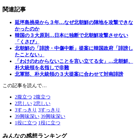
関連記事
延坪島挑発から３年…なぜ北朝鮮の陣地を攻撃できな
かったのか
韓国の３大原則…日本に独断で北朝鮮攻撃させない
「くさび」
北朝鮮の「誹謗・中傷中断」提案に韓国政府「誹謗し
たことない」
「わけのわからないことを言い立てる女」…北朝鮮、
朴大統領を名指しで非難
北軍部、朴大統領の３大提案に合わせて対南誹謗
この記事を読んで…
2
腹立つ
2
腹立つ
2
悲しい
2
悲しい
3
すっきり
3
すっきり
39
興味深い
39
興味深い
1
役に立つ
1
役に立つ
みんなの感想ランキング