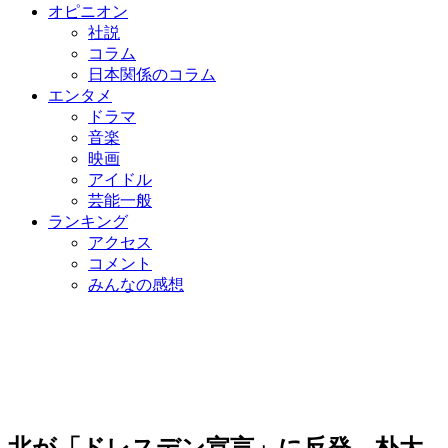
オピニオン
社説
コラム
日本関係のコラム
エンタメ
ドラマ
音楽
映画
アイドル
芸能一般
ランキング
アクセス
コメント
みんなの感想
北が「ドレスデン宣言」に反発…朴大