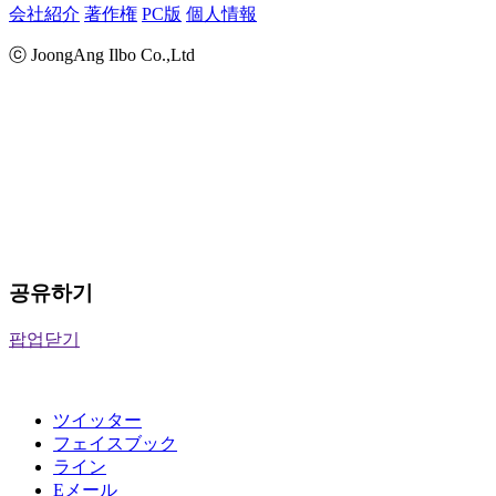
会社紹介
著作権
PC版
個人情報
ⓒ JoongAng Ilbo Co.,Ltd
공유하기
팝업닫기
ツイッター
フェイスブック
ライン
Eメール