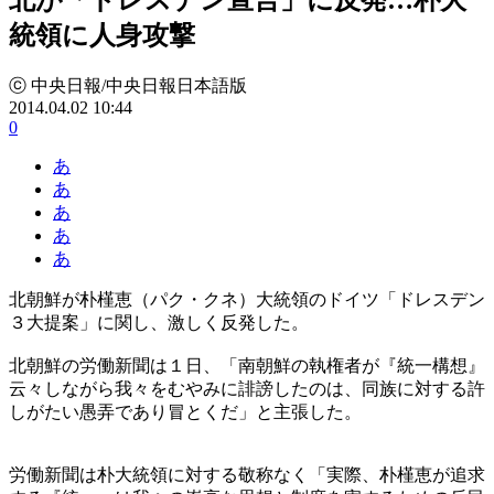
統領に人身攻撃
ⓒ 中央日報/中央日報日本語版
2014.04.02 10:44
0
あ
あ
あ
あ
あ
北朝鮮が朴槿恵（パク・クネ）大統領のドイツ「ドレスデン
３大提案」に関し、激しく反発した。
北朝鮮の労働新聞は１日、「南朝鮮の執権者が『統一構想』
云々しながら我々をむやみに誹謗したのは、同族に対する許
しがたい愚弄であり冒とくだ」と主張した。
労働新聞は朴大統領に対する敬称なく「実際、朴槿恵が追求