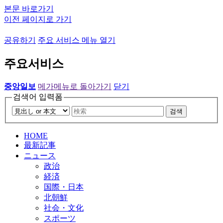
본문 바로가기
이전 페이지로 가기
공유하기
주요 서비스 메뉴 열기
주요서비스
중앙일보
메가메뉴로 돌아가기
닫기
검색어 입력폼
검색
HOME
最新記事
ニュース
政治
経済
国際・日本
北朝鮮
社会・文化
スポーツ