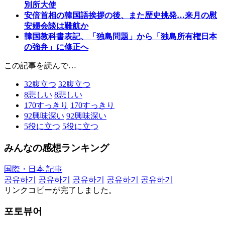
別所大使
安倍首相の韓国語挨拶の後、また歴史挑発…来月の慰
安婦会談は難航か
韓国教科書表記、「独島問題」から「独島所有権日本
の強弁」に修正へ
この記事を読んで…
32
腹立つ
32
腹立つ
8
悲しい
8
悲しい
170
すっきり
170
すっきり
92
興味深い
92
興味深い
5
役に立つ
5
役に立つ
みんなの感想ランキング
国際・日本 記事
공유하기
공유하기
공유하기
공유하기
공유하기
リンクコピーが完了しました。
포토뷰어