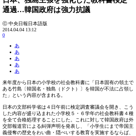
通過…韓国政府は強力抗議
ⓒ 中央日報日本語版
2014.04.04 13:12
0
あ
あ
あ
あ
あ
来年度から日本の小学校の社会教科書に「日本固有の領土で
ある竹島〔韓国名・独島（ドクト）〕を韓国が不法に占領し
た」という内容が含まれる。
日本の文部科学省は４日午前に検定調査審議会を開き、こう
した内容が盛り込まれた小学校５・６学年の社会教科書４種
を全て合格処理することにした。これに対して韓国政府は外
交部報道官による糾弾声明を発表し、「小学生にまで帝国主
義侵奪の歴史をわい曲・隠ぺいする教育を実施するならば、