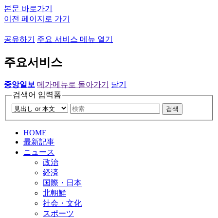
본문 바로가기
이전 페이지로 가기
공유하기
주요 서비스 메뉴 열기
주요서비스
중앙일보
메가메뉴로 돌아가기
닫기
검색어 입력폼
검색
HOME
最新記事
ニュース
政治
経済
国際・日本
北朝鮮
社会・文化
スポーツ