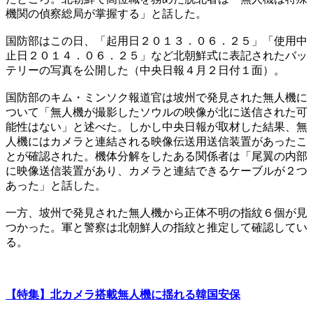
機関の偵察総局が掌握する」と話した。
国防部はこの日、「起用日２０１３．０６．２５」「使用中
止日２０１４．０６．２５」など北朝鮮式に表記されたバッ
テリーの写真を公開した（中央日報４月２日付１面）。
国防部のキム・ミンソク報道官は坡州で発見された無人機に
ついて「無人機が撮影したソウルの映像が北に送信された可
能性はない」と述べた。しかし中央日報が取材した結果、無
人機にはカメラと連結される映像伝送用送信装置があったこ
とが確認された。機体分解をしたある関係者は「尾翼の内部
に映像送信装置があり、カメラと連結できるケーブルが２つ
あった」と話した。
一方、坡州で発見された無人機から正体不明の指紋６個が見
つかった。軍と警察は北朝鮮人の指紋と推定して確認してい
る。
【特集】北カメラ搭載無人機に揺れる韓国安保