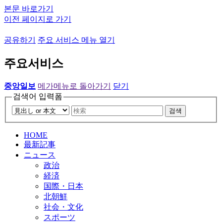
본문 바로가기
이전 페이지로 가기
공유하기
주요 서비스 메뉴 열기
주요서비스
중앙일보
메가메뉴로 돌아가기
닫기
검색어 입력폼
검색
HOME
最新記事
ニュース
政治
経済
国際・日本
北朝鮮
社会・文化
スポーツ