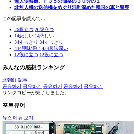
無人偵察機、Ｆ３５の価格の３０分の１
北無人機の送信機をめぐり混乱深めた韓国の軍と警察
この記事を読んで…
26
腹立つ
26
腹立つ
14
悲しい
14
悲しい
34
すっきり
34
すっきり
434
興味深い
434
興味深い
12
役に立つ
12
役に立つ
みんなの感想ランキング
北朝鮮 記事
공유하기
공유하기
공유하기
공유하기
공유하기
リンクコピーが完了しました。
포토뷰어
뉴스 메뉴 보기