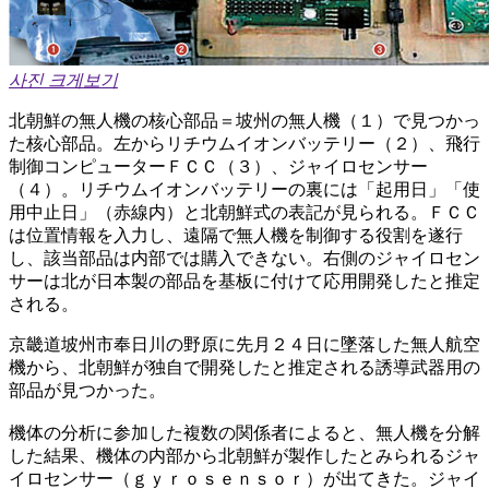
사진 크게보기
北朝鮮の無人機の核心部品＝坡州の無人機（１）で見つかっ
た核心部品。左からリチウムイオンバッテリー（２）、飛行
制御コンピューターＦＣＣ（３）、ジャイロセンサー
（４）。リチウムイオンバッテリーの裏には「起用日」「使
用中止日」（赤線内）と北朝鮮式の表記が見られる。ＦＣＣ
は位置情報を入力し、遠隔で無人機を制御する役割を遂行
し、該当部品は内部では購入できない。右側のジャイロセン
サーは北が日本製の部品を基板に付けて応用開発したと推定
される。
京畿道坡州市奉日川の野原に先月２４日に墜落した無人航空
機から、北朝鮮が独自で開発したと推定される誘導武器用の
部品が見つかった。
機体の分析に参加した複数の関係者によると、無人機を分解
した結果、機体の内部から北朝鮮が製作したとみられるジャ
イロセンサー（ｇｙｒｏｓｅｎｓｏｒ）が出てきた。ジャイ