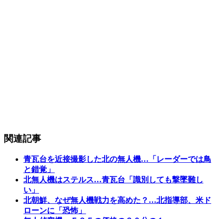
関連記事
青瓦台を近接撮影した北の無人機…「レーダーでは鳥
と錯覚」
北無人機はステルス…青瓦台「識別しても撃墜難し
い」
北朝鮮、なぜ無人機戦力を高めた？…北指導部、米ド
ローンに「恐怖」