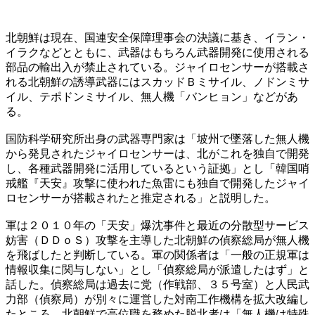
北朝鮮は現在、国連安全保障理事会の決議に基き、イラン・
イラクなどとともに、武器はもちろん武器開発に使用される
部品の輸出入が禁止されている。ジャイロセンサーが搭載さ
れる北朝鮮の誘導武器にはスカッドＢミサイル、ノドンミサ
イル、テポドンミサイル、無人機「バンヒョン」などがあ
る。
国防科学研究所出身の武器専門家は「坡州で墜落した無人機
から発見されたジャイロセンサーは、北がこれを独自で開発
し、各種武器開発に活用しているという証拠」とし「韓国哨
戒艦『天安』攻撃に使われた魚雷にも独自で開発したジャイ
ロセンサーが搭載されたと推定される」と説明した。
軍は２０１０年の「天安」爆沈事件と最近の分散型サービス
妨害（ＤＤｏＳ）攻撃を主導した北朝鮮の偵察総局が無人機
を飛ばしたと判断している。軍の関係者は「一般の正規軍は
情報収集に関与しない」とし「偵察総局が派遣したはず」と
話した。偵察総局は過去に党（作戦部、３５号室）と人民武
力部（偵察局）が別々に運営した対南工作機構を拡大改編し
たところ。北朝鮮で高位職を務めた脱北者は「無人機は特殊