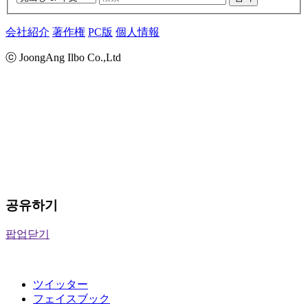
会社紹介
著作権
PC版
個人情報
ⓒ JoongAng Ilbo Co.,Ltd
공유하기
팝업닫기
ツイッター
フェイスブック