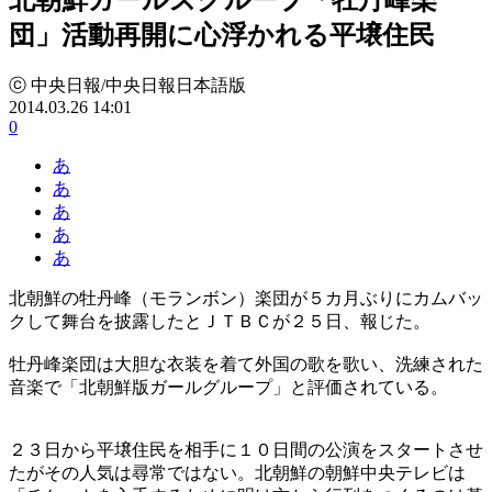
団」活動再開に心浮かれる平壌住民
ⓒ 中央日報/中央日報日本語版
2014.03.26 14:01
0
あ
あ
あ
あ
あ
北朝鮮の牡丹峰（モランボン）楽団が５カ月ぶりにカムバッ
クして舞台を披露したとＪＴＢＣが２５日、報じた。
牡丹峰楽団は大胆な衣装を着て外国の歌を歌い、洗練された
音楽で「北朝鮮版ガールグループ」と評価されている。
２３日から平壌住民を相手に１０日間の公演をスタートさせ
たがその人気は尋常ではない。北朝鮮の朝鮮中央テレビは