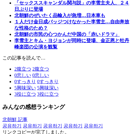
「セックススキャンダル関与説」の李雪主夫人、２４
日ぶりに登場
北朝鮮のぜいたく品輸入が急増…日本車も
１人だけ金日成バッジつけなかった李雪主…自由奔放
な性格のため？
北朝鮮の市民の心つかんだ中国の「赤いドラマ」
李雪主とキム・ヨジョンが同時に登場、金正恩と牡丹
峰楽団の公演を観覧
この記事を読んで…
2
腹立つ
2
腹立つ
0
悲しい
0
悲しい
0
すっきり
0
すっきり
5
興味深い
5
興味深い
3
役に立つ
3
役に立つ
みんなの感想ランキング
北朝鮮 記事
공유하기
공유하기
공유하기
공유하기
공유하기
リンクコピーが完了しました。