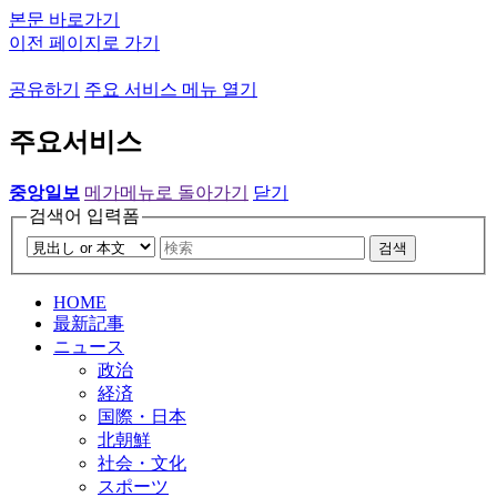
본문 바로가기
이전 페이지로 가기
공유하기
주요 서비스 메뉴 열기
주요서비스
중앙일보
메가메뉴로 돌아가기
닫기
검색어 입력폼
검색
HOME
最新記事
ニュース
政治
経済
国際・日本
北朝鮮
社会・文化
スポーツ