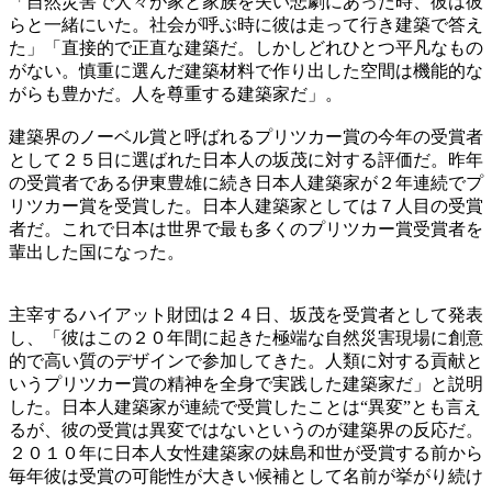
「自然災害で人々が家と家族を失い悲劇にあった時、彼は彼
らと一緒にいた。社会が呼ぶ時に彼は走って行き建築で答え
た」「直接的で正直な建築だ。しかしどれひとつ平凡なもの
がない。慎重に選んだ建築材料で作り出した空間は機能的な
がらも豊かだ。人を尊重する建築家だ」。
建築界のノーベル賞と呼ばれるプリツカー賞の今年の受賞者
として２５日に選ばれた日本人の坂茂に対する評価だ。昨年
の受賞者である伊東豊雄に続き日本人建築家が２年連続でプ
リツカー賞を受賞した。日本人建築家としては７人目の受賞
者だ。これで日本は世界で最も多くのプリツカー賞受賞者を
輩出した国になった。
主宰するハイアット財団は２４日、坂茂を受賞者として発表
し、「彼はこの２０年間に起きた極端な自然災害現場に創意
的で高い質のデザインで参加してきた。人類に対する貢献と
いうプリツカー賞の精神を全身で実践した建築家だ」と説明
した。日本人建築家が連続で受賞したことは“異変”とも言え
るが、彼の受賞は異変ではないというのが建築界の反応だ。
２０１０年に日本人女性建築家の妹島和世が受賞する前から
毎年彼は受賞の可能性が大きい候補として名前が挙がり続け