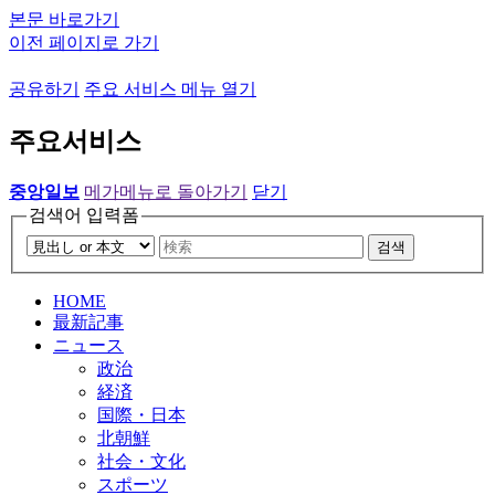
본문 바로가기
이전 페이지로 가기
공유하기
주요 서비스 메뉴 열기
주요서비스
중앙일보
메가메뉴로 돌아가기
닫기
검색어 입력폼
검색
HOME
最新記事
ニュース
政治
経済
国際・日本
北朝鮮
社会・文化
スポーツ