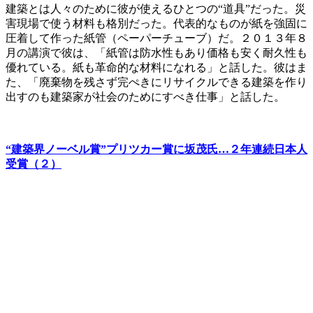
建築とは人々のために彼が使えるひとつの“道具”だった。災
害現場で使う材料も格別だった。代表的なものが紙を強固に
圧着して作った紙管（ペーパーチューブ）だ。２０１３年８
月の講演で彼は、「紙管は防水性もあり価格も安く耐久性も
優れている。紙も革命的な材料になれる」と話した。彼はま
た、「廃棄物を残さず完ぺきにリサイクルできる建築を作り
出すのも建築家が社会のためにすべき仕事」と話した。
“建築界ノーベル賞”プリツカー賞に坂茂氏…２年連続日本人
受賞（２）