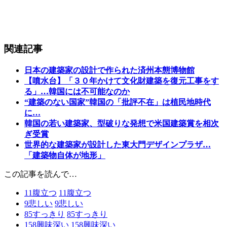
関連記事
日本の建築家の設計で作られた済州本態博物館
【噴水台】「３０年かけて文化財建築を復元工事をす
る」…韓国には不可能なのか
“建築のない国家”韓国の「批評不在」は植民地時代
に…
韓国の若い建築家、型破りな発想で米国建築賞を相次
ぎ受賞
世界的な建築家が設計した東大門デザインプラザ…
「建築物自体が地形」
この記事を読んで…
11
腹立つ
11
腹立つ
9
悲しい
9
悲しい
85
すっきり
85
すっきり
158
興味深い
158
興味深い