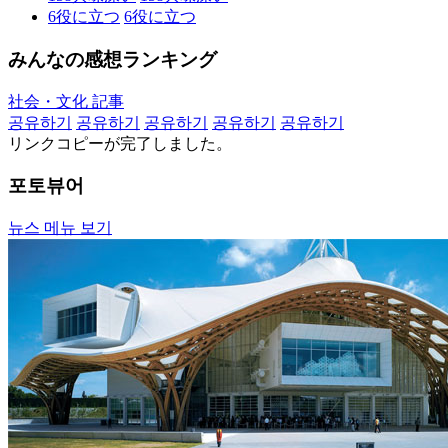
6
役に立つ
6
役に立つ
みんなの感想ランキング
社会・文化 記事
공유하기
공유하기
공유하기
공유하기
공유하기
リンクコピーが完了しました。
포토뷰어
뉴스 메뉴 보기