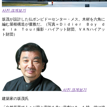
사진 크게보기
坂茂が設計した仏ポンピドーセンター・メス。木材を六角に
編む屋根構造が優雅だ。（写真＝Ｄｉｄｉｅｒ Ｂｏｙ ｄ
ｅ ｌａ Ｔｏｕｒ撮影・ハイアット財団、ＶＡＮハイアッ
ト財団）
사진 크게보기
建築家の坂茂氏