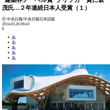
茂氏…２年連続日本人受賞（１）
ⓒ 中央日報/中央日報日本語版
2014.03.26 09:43
0
あ
あ
あ
あ
あ