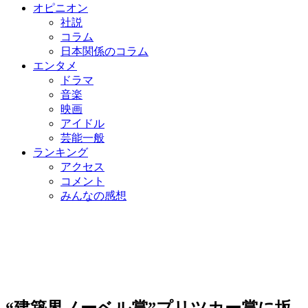
オピニオン
社説
コラム
日本関係のコラム
エンタメ
ドラマ
音楽
映画
アイドル
芸能一般
ランキング
アクセス
コメント
みんなの感想
“建築界ノーベル賞”プリツカー賞に坂