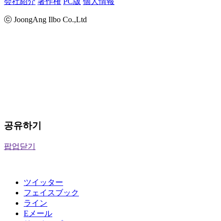
会社紹介
著作権
PC版
個人情報
ⓒ JoongAng Ilbo Co.,Ltd
공유하기
팝업닫기
ツイッター
フェイスブック
ライン
Eメール