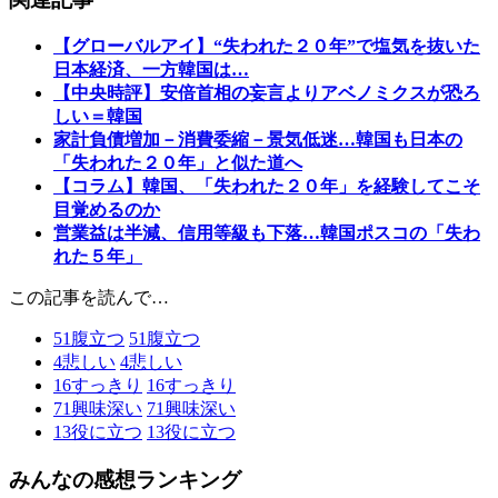
【グローバルアイ】“失われた２０年”で塩気を抜いた
日本経済、一方韓国は…
【中央時評】安倍首相の妄言よりアベノミクスが恐ろ
しい＝韓国
家計負債増加－消費委縮－景気低迷…韓国も日本の
「失われた２０年」と似た道へ
【コラム】韓国、「失われた２０年」を経験してこそ
目覚めるのか
営業益は半減、信用等級も下落…韓国ポスコの「失わ
れた５年」
この記事を読んで…
51
腹立つ
51
腹立つ
4
悲しい
4
悲しい
16
すっきり
16
すっきり
71
興味深い
71
興味深い
13
役に立つ
13
役に立つ
みんなの感想ランキング