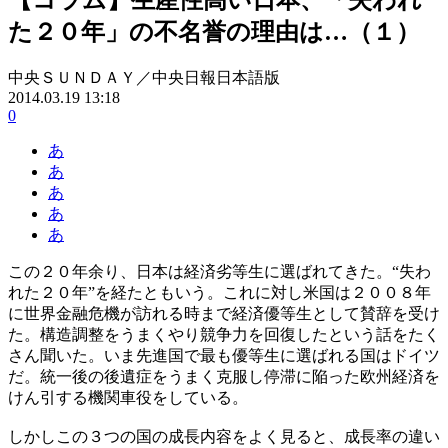
た２０年」の不名誉の理由は…（１）
中央ＳＵＮＤＡＹ／中央日報日本語版
2014.03.19 13:18
0
あ
あ
あ
あ
あ
この２０年余り、日本は経済劣等生に選ばれてきた。“失わ
れた２０年”を経たともいう。これに対し米国は２００８年
に世界金融危機が訪れる時まで経済優等生として賛辞を受け
た。構造調整をうまくやり競争力を回復したという話をたく
さん聞いた。いま先進国で最も優等生に選ばれる国はドイツ
だ。統一後の後遺症をうまく克服し停滞に陥った欧州経済を
けん引する機関車役をしている。
しかしこの３つの国の成長内容をよく見ると、成長率の違い