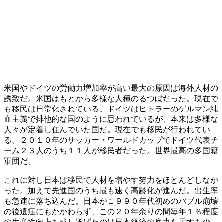
米国やドイツの労働力増加率が高い最大の原因は海外人材の
誘致だ。米国はもとから多様な人種のるつぼだった。現在で
も移民は日常化されている。ドイツはヒトラーのゲルマン純
血主義で排他的な国のように思われているが、本来は多様な
人々が定着し住んでいた国だ。現在でも移民が行われてい
る。２０１０年のサッカー・ワールドカップでドイツ代表チ
ーム２３人のうち１１人が移民者だった。世界最高の多国籍
軍団だ。
これに対し日本は移民で人材を増やす努力をほとんどしなか
った。加えて先進国のうち最も速く高齢化が進んだ。出生率
も急速に落ち込んだ。日本が１９９０年代初めのバブル崩壊
の後遺症にもかかわらず、この２０年余りの間毎年１％程度
の生産性向上を成し遂げたのは日本経済の底力を示すもの