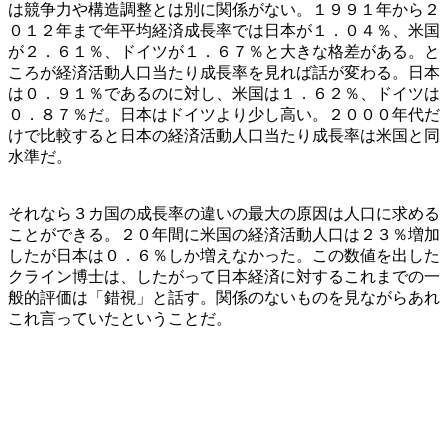
は競争力や構造調整とは別に関係がない。１９９１年から２
０１２年まで年平均経済成長率では日本が１．０４％、米国
が２．６１％、ドイツが１．６７％と大きな格差がある。と
ころが経済活動人口当たり成長率を見れば話が変わる。日本
は０．９１％であるのに対し、米国は１．６２％、ドイツは
０．８７％だ。日本はドイツより少し高い。２０００年代だ
けで比較すると日本の経済活動人口当たり成長率は米国と同
水準だ。
それなら３カ国の成長率の違いの最大の原因は人口に求める
ことができる。２０年間に米国の経済活動人口は２３％増加
したが日本は０．６％しか増えなかった。この数値を出した
クライン博士は、したがって日本経済に対するこれまでの一
般的評価は「錯視」と話す。関係のないものを見ながらあれ
これ言っていたということだ。