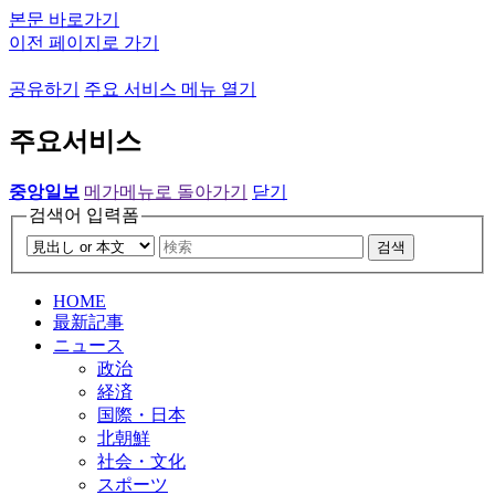
본문 바로가기
이전 페이지로 가기
공유하기
주요 서비스 메뉴 열기
주요서비스
중앙일보
메가메뉴로 돌아가기
닫기
검색어 입력폼
검색
HOME
最新記事
ニュース
政治
経済
国際・日本
北朝鮮
社会・文化
スポーツ