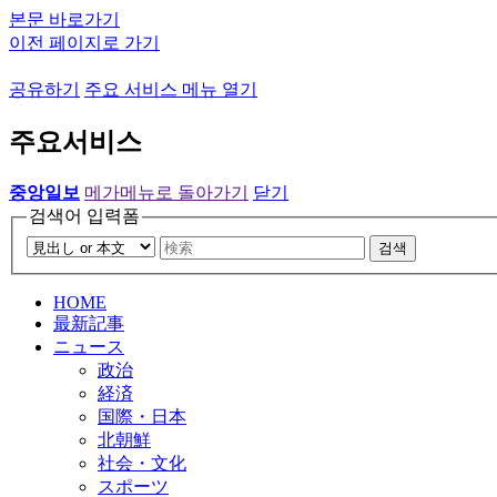
본문 바로가기
이전 페이지로 가기
공유하기
주요 서비스 메뉴 열기
주요서비스
중앙일보
메가메뉴로 돌아가기
닫기
검색어 입력폼
검색
HOME
最新記事
ニュース
政治
経済
国際・日本
北朝鮮
社会・文化
スポーツ