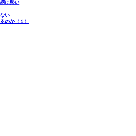
柄に勢い
ない
るのか（１）