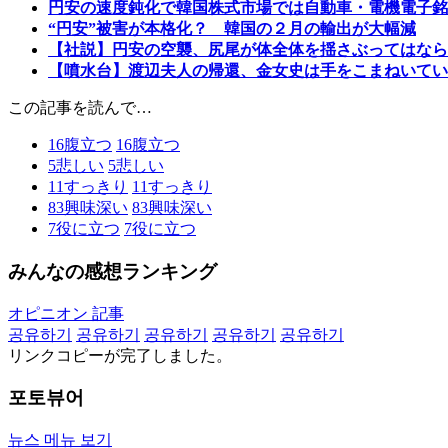
円安の速度鈍化で韓国株式市場では自動車・電機電子銘
“円安”被害が本格化？ 韓国の２月の輸出が大幅減
【社説】円安の空襲、尻尾が体全体を揺さぶってはなら
【噴水台】渡辺夫人の帰還、金女史は手をこまねいてい
この記事を読んで…
16
腹立つ
16
腹立つ
5
悲しい
5
悲しい
11
すっきり
11
すっきり
83
興味深い
83
興味深い
7
役に立つ
7
役に立つ
みんなの感想ランキング
オピニオン 記事
공유하기
공유하기
공유하기
공유하기
공유하기
リンクコピーが完了しました。
포토뷰어
뉴스 메뉴 보기