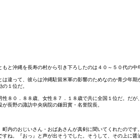
ともと沖縄を長寿の村から引き下ろしたのは４０～５０代の中
とは違って、彼らは沖縄駐留米軍の影響のためなのか青少年期
動の１位だ。
男性８０．８８歳、女性８７．１８歳で共に全国１位だ。だが
役が長野の諏訪中央病院の鎌田實・名誉院長。
、町内のおじいさん・おばあさんが真剣に聞いてくれたのです
ですね。『おっ』と声が出そうでした。そうして、その上に醤