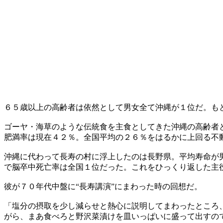
６５歳以上の高齢者は依然として男女全て沖縄が１位だ。も
ゴーヤ・海草のような伝統食を主食としてきた沖縄の高齢者
肥満率は現在４２％。全国平均の２６％をはるかに上回る不
沖縄に代わって長寿の村に浮上したのは長野県。平均寿命が
で脳卒中死亡率は全国１位だった。これをひっくり返した主
彼が７０年代中盤に“長寿講演”にまわった時の回想だ。
「塩分の摂取を少し減らせと熱心に説明してまわったところ
がら、まあ食べろと野沢菜漬けを皿いっぱいに盛って出すの