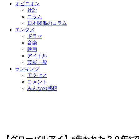
オピニオン
社説
コラム
日本関係のコラム
エンタメ
ドラマ
音楽
映画
アイドル
芸能一般
ランキング
アクセス
コメント
みんなの感想
【グローバルアイ】“失われた２０年”