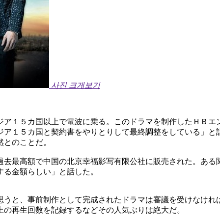
사진 크게보기
ジア１５カ国以上で電波に乗る。このドラマを制作したＨＢエ
ジア１５カ国と契約書をやりとりして最終調整をしている」と
然とのことだ。
過去最高額で中国の北京幸福影写有限公社に販売された。ある
する金額らしい」と話した。
思うと、事前制作として完成されたドラマは審議を受けなけれ
上の再生回数を記録するなどその人気ぶりは絶大だ。