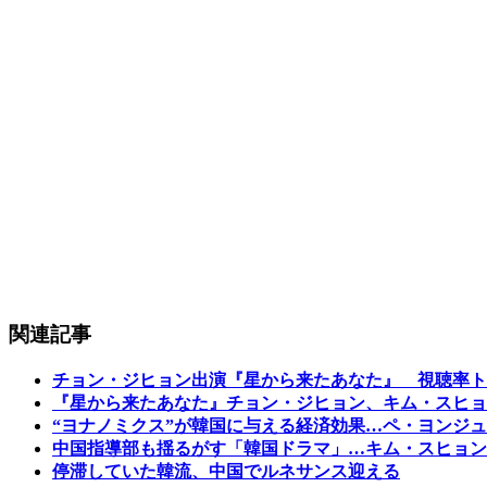
関連記事
チョン・ジヒョン出演『星から来たあなた』 視聴率ト
『星から来たあなた』チョン・ジヒョン、キム・スヒョ
“ヨナノミクス”が韓国に与える経済効果…ペ・ヨンジ
中国指導部も揺るがす「韓国ドラマ」…キム・スヒョン
停滞していた韓流、中国でルネサンス迎える