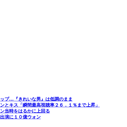
ップ…『きれいな男』は低調のまま
ンとキス「瞬間最高視聴率２６．１％まで上昇」
ュン当時をはるかに上回る
出演に１０億ウォン