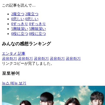
この記事を読んで…
2
腹立つ
2
腹立つ
0
悲しい
0
悲しい
0
すっきり
0
すっきり
5
興味深い
5
興味深い
0
役に立つ
0
役に立つ
みんなの感想ランキング
エンタメ 記事
공유하기
공유하기
공유하기
공유하기
공유하기
リンクコピーが完了しました。
포토뷰어
뉴스 메뉴 보기