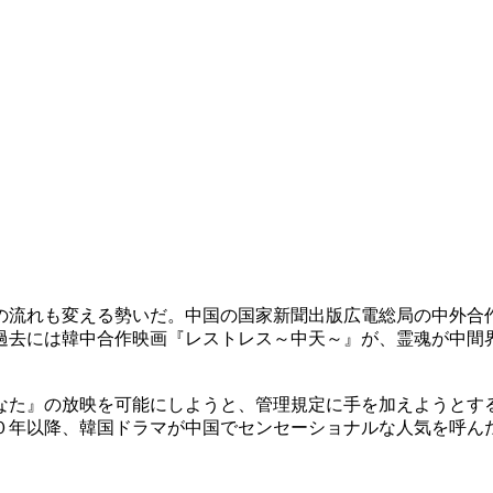
の流れも変える勢いだ。中国の国家新聞出版広電総局の中外合
過去には韓中合作映画『レストレス～中天～』が、霊魂が中間
なた』の放映を可能にしようと、管理規定に手を加えようとす
０年以降、韓国ドラマが中国でセンセーショナルな人気を呼ん