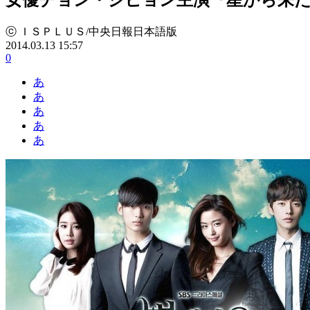
ⓒ ＩＳＰＬＵＳ/中央日報日本語版
2014.03.13 15:57
0
あ
あ
あ
あ
あ