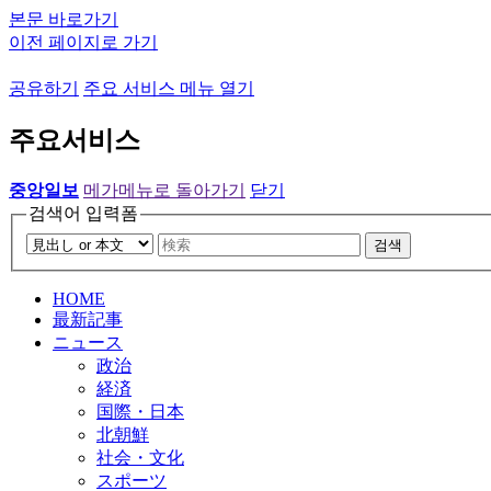
본문 바로가기
이전 페이지로 가기
공유하기
주요 서비스 메뉴 열기
주요서비스
중앙일보
메가메뉴로 돌아가기
닫기
검색어 입력폼
검색
HOME
最新記事
ニュース
政治
経済
国際・日本
北朝鮮
社会・文化
スポーツ