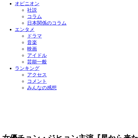
オピニオン
社説
コラム
日本関係のコラム
エンタメ
ドラマ
音楽
映画
アイドル
芸能一般
ランキング
アクセス
コメント
みんなの感想
女優チョン・ジヒョン主演『星から来た