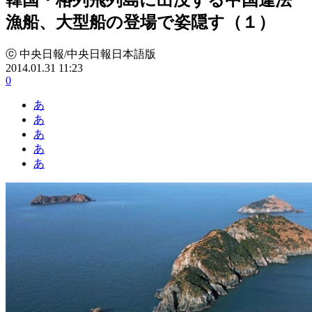
漁船、大型船の登場で姿隠す（１）
ⓒ 中央日報/中央日報日本語版
2014.01.31 11:23
0
あ
あ
あ
あ
あ