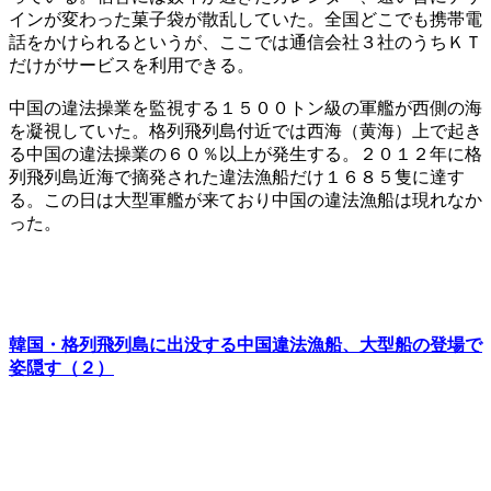
インが変わった菓子袋が散乱していた。全国どこでも携帯電
話をかけられるというが、ここでは通信会社３社のうちＫＴ
だけがサービスを利用できる。
中国の違法操業を監視する１５００トン級の軍艦が西側の海
を凝視していた。格列飛列島付近では西海（黄海）上で起き
る中国の違法操業の６０％以上が発生する。２０１２年に格
列飛列島近海で摘発された違法漁船だけ１６８５隻に達す
る。この日は大型軍艦が来ており中国の違法漁船は現れなか
った。
韓国・格列飛列島に出没する中国違法漁船、大型船の登場で
姿隠す（２）