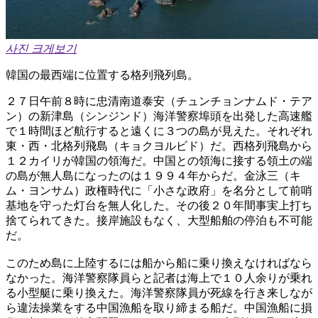
사진 크게보기
韓国の最西端に位置する格列飛列島。
２７日午前８時に忠清南道泰安（チュンチョンナムド・テア
ン）の新津島（シンジンド）海洋警察埠頭を出発した高速艦
で１時間ほど航行すると遠くに３つの島が見えた。それぞれ
東・西・北格列飛島（キョクヨルビド）だ。西格列飛島から
１２カイリが韓国の領海だ。中国との領海に接する領土の端
の島が無人島になったのは１９９４年からだ。金泳三（キ
ム・ヨンサム）政権時代に「小さな政府」を名分として前哨
基地を守った灯台を無人化した。その後２０年間事実上打ち
捨てられてきた。接岸施設もなく、大型船舶の停泊も不可能
だ。
このため島に上陸するには船から船に乗り換えなければなら
なかった。海洋警察隊員らと記者は海上で１０人余りが乗れ
る小型艇に乗り換えた。海洋警察隊員が死線を行き来しなが
ら違法操業をする中国漁船を取り締まる船だ。中国漁船に損