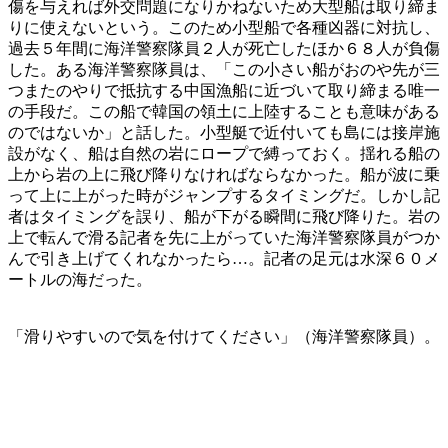
傷を与えれば外交問題になりかねないため大型船は取り締ま
りに使えないという。このため小型船で各種凶器に対抗し、
過去５年間に海洋警察隊員２人が死亡したほか６８人が負傷
した。ある海洋警察隊員は、「この小さい船がおのや先が三
つまたのやりで抵抗する中国漁船に近づいて取り締まる唯一
の手段だ。この船で韓国の領土に上陸することも意味がある
のではないか」と話した。小型艇で近付いても島には接岸施
設がなく、船は自然の岩にロープで縛っておく。揺れる船の
上から岩の上に飛び降りなければならなかった。船が波に乗
って上に上がった時がジャンプするタイミングだ。しかし記
者はタイミングを誤り、船が下がる瞬間に飛び降りた。岩の
上で転んで滑る記者を先に上がっていた海洋警察隊員がつか
んで引き上げてくれなかったら…。記者の足元は水深６０メ
ートルの海だった。
「滑りやすいので気を付けてください」（海洋警察隊員）。