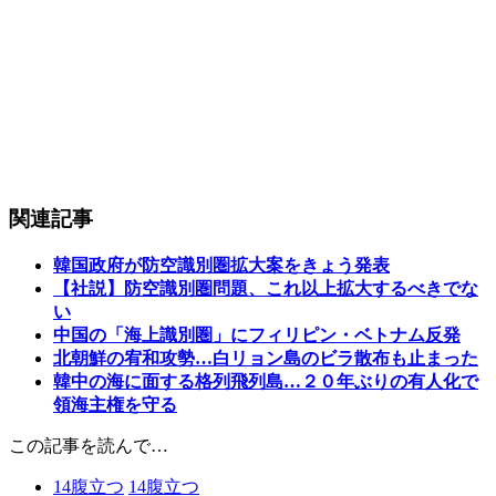
関連記事
韓国政府が防空識別圏拡大案をきょう発表
【社説】防空識別圏問題、これ以上拡大するべきでな
い
中国の「海上識別圏」にフィリピン・ベトナム反発
北朝鮮の宥和攻勢…白リョン島のビラ散布も止まった
韓中の海に面する格列飛列島…２０年ぶりの有人化で
領海主権を守る
この記事を読んで…
14
腹立つ
14
腹立つ