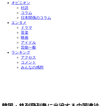
オピニオン
社説
コラム
日本関係のコラム
エンタメ
ドラマ
音楽
映画
アイドル
芸能一般
ランキング
アクセス
コメント
みんなの感想
韓国・格列飛列島に出没する中国違法