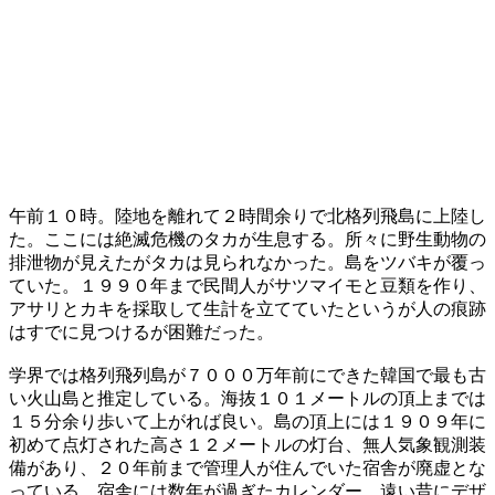
午前１０時。陸地を離れて２時間余りで北格列飛島に上陸し
た。ここには絶滅危機のタカが生息する。所々に野生動物の
排泄物が見えたがタカは見られなかった。島をツバキが覆っ
ていた。１９９０年まで民間人がサツマイモと豆類を作り、
アサリとカキを採取して生計を立てていたというが人の痕跡
はすでに見つけるが困難だった。
学界では格列飛列島が７０００万年前にできた韓国で最も古
い火山島と推定している。海抜１０１メートルの頂上までは
１５分余り歩いて上がれば良い。島の頂上には１９０９年に
初めて点灯された高さ１２メートルの灯台、無人気象観測装
備があり、２０年前まで管理人が住んでいた宿舎が廃虚とな
っている。宿舎には数年が過ぎたカレンダー、遠い昔にデザ