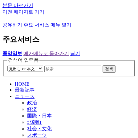
본문 바로가기
이전 페이지로 가기
공유하기
주요 서비스 메뉴 열기
주요서비스
중앙일보
메가메뉴로 돌아가기
닫기
검색어 입력폼
검색
HOME
最新記事
ニュース
政治
経済
国際・日本
北朝鮮
社会・文化
スポーツ