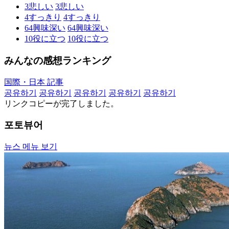
3
悲しい
3
悲しい
4
すっきり
4
すっきり
64
興味深い
64
興味深い
10
役に立つ
10
役に立つ
みんなの感想ランキング
国際・日本 記事
공유하기
공유하기
공유하기
공유하기
공유하기
リンクコピーが完了しました。
포토뷰어
뉴스 메뉴 보기