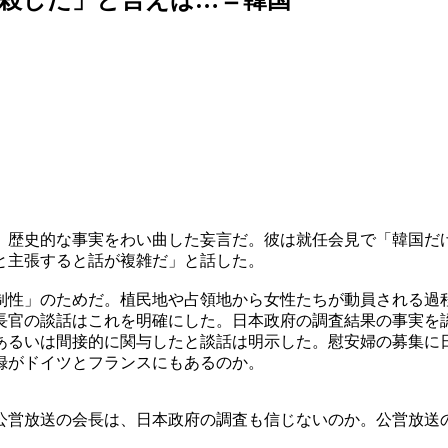
、歴史的な事実をわい曲した妄言だ。彼は就任会見で「韓国だ
と主張すると話が複雑だ」と話した。
制性」のためだ。植民地や占領地から女性たちが動員される過
長官の談話はこれを明確にした。日本政府の調査結果の事実を
あるいは間接的に関与したと談話は明示した。慰安婦の募集に
録がドイツとフランスにもあるのか。
公営放送の会長は、日本政府の調査も信じないのか。公営放送