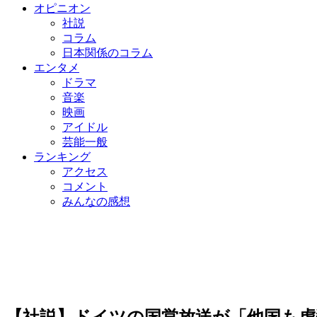
オピニオン
社説
コラム
日本関係のコラム
エンタメ
ドラマ
音楽
映画
アイドル
芸能一般
ランキング
アクセス
コメント
みんなの感想
【社説】ドイツの国営放送が「他国も虐