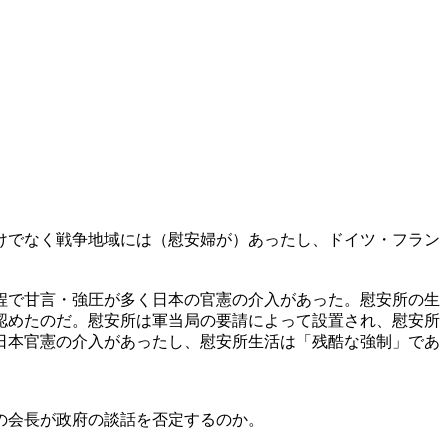
けでなく戦争地域には（慰安婦が）あったし、ドイツ・フラン
程で甘言・強圧が多く日本の官憲の介入があった。慰安所の生
認めたのだ。慰安所は軍当局の要請によって設置され、慰安所
日本官憲の介入があったし、慰安所生活は「残酷な強制」であ
の会長が政府の談話を否定するのか。