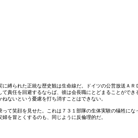
実に縛られた正統な歴史観は生命線だ。ドイツの公営放送ＡＲ
して責任を回避するならば、彼は会長職にとどまることができ
かねないという憂慮を打ち消すことはできない。
乗って笑顔を見せた。これは７３１部隊の生体実験の犠牲にな
安婦を冒とくするのも、同じように反倫理的だ。