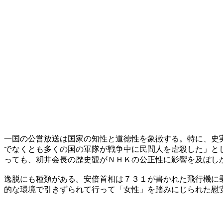
一国の公営放送は国家の知性と道徳性を象徴する。特に、史
でなくとも多くの国の軍隊が戦争中に民間人を虐殺した」と
っても、籾井会長の歴史観がＮＨＫの公正性に影響を及ぼし
逸脱にも種類がある。安倍首相は７３１が書かれた飛行機に
的な環境で引きずられて行って「女性」を踏みにじられた慰