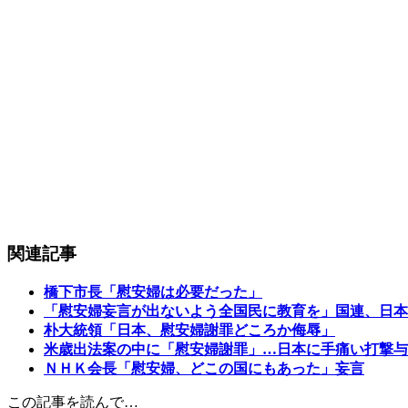
関連記事
橋下市長「慰安婦は必要だった」
「慰安婦妄言が出ないよう全国民に教育を」国連、日本
朴大統領「日本、慰安婦謝罪どころか侮辱」
米歳出法案の中に「慰安婦謝罪」…日本に手痛い打撃与
ＮＨＫ会長「慰安婦、どこの国にもあった」妄言
この記事を読んで…