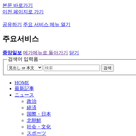
본문 바로가기
이전 페이지로 가기
공유하기
주요 서비스 메뉴 열기
주요서비스
중앙일보
메가메뉴로 돌아가기
닫기
검색어 입력폼
검색
HOME
最新記事
ニュース
政治
経済
国際・日本
北朝鮮
社会・文化
スポーツ