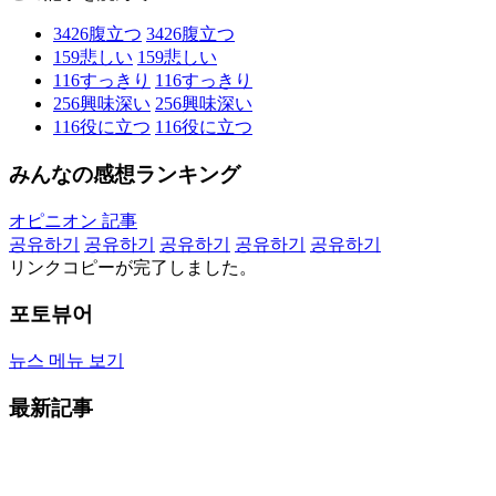
3426
腹立つ
3426
腹立つ
159
悲しい
159
悲しい
116
すっきり
116
すっきり
256
興味深い
256
興味深い
116
役に立つ
116
役に立つ
みんなの感想ランキング
オピニオン 記事
공유하기
공유하기
공유하기
공유하기
공유하기
リンクコピーが完了しました。
포토뷰어
뉴스 메뉴 보기
最新記事