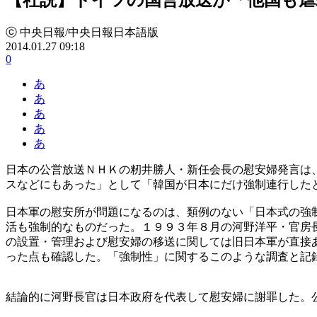
ⓒ 中央日報/中央日報日本語版
2014.01.27 09:18
0
あ
あ
あ
あ
あ
日本の公営放送ＮＨＫの籾井勝人・新任会長の慰安婦発言は
スなどにもあった」として「韓国が日本にだけ強制連行した
日本軍の慰安所が問題になるのは、類例のない「日本式の強
活も強制的なものだった。１９９３年８月の河野洋平・官房
の設置・管理および慰安婦の移送に関しては旧日本軍が直接
った点も確認した。「強制性」に関するこのような調査と記
結論的に河野長官は日本政府を代表して慰安婦に謝罪した。