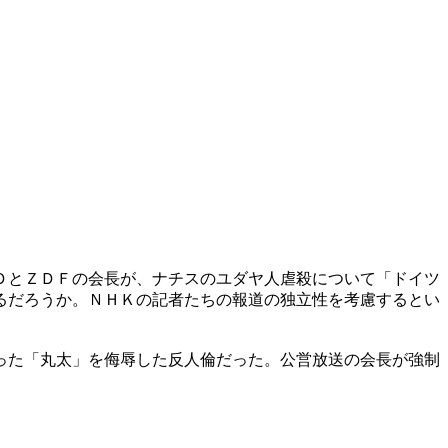
ＤとＺＤＦの会長が、ナチスのユダヤ人虐殺について「ドイツ
るだろうか。ＮＨＫの記者たちの報道の独立性を考慮するとい
った「丸太」を侮辱した反人倫だった。公営放送の会長が強制