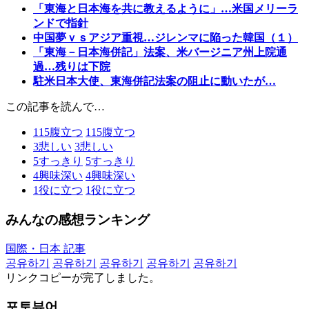
「東海と日本海を共に教えるように」…米国メリーラ
ンドで指針
中国夢ｖｓアジア重視…ジレンマに陥った韓国（１）
「東海－日本海併記」法案、米バージニア州上院通
過…残りは下院
駐米日本大使、東海併記法案の阻止に動いたが…
この記事を読んで…
115
腹立つ
115
腹立つ
3
悲しい
3
悲しい
5
すっきり
5
すっきり
4
興味深い
4
興味深い
1
役に立つ
1
役に立つ
みんなの感想ランキング
国際・日本 記事
공유하기
공유하기
공유하기
공유하기
공유하기
リンクコピーが完了しました。
포토뷰어