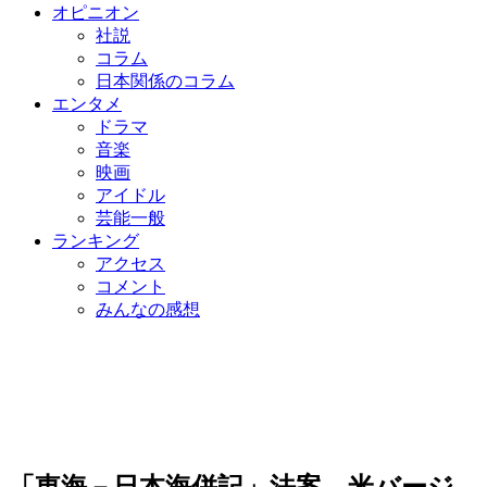
オピニオン
社説
コラム
日本関係のコラム
エンタメ
ドラマ
音楽
映画
アイドル
芸能一般
ランキング
アクセス
コメント
みんなの感想
「東海－日本海併記」法案、米バージ