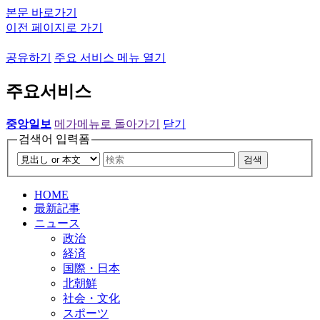
본문 바로가기
이전 페이지로 가기
공유하기
주요 서비스 메뉴 열기
주요서비스
중앙일보
메가메뉴로 돌아가기
닫기
검색어 입력폼
검색
HOME
最新記事
ニュース
政治
経済
国際・日本
北朝鮮
社会・文化
スポーツ