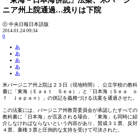
ニア州上院通過…残りは下院
ⓒ 中央日報日本語版
2014.01.24 09:34
0
あ
あ
あ
あ
あ
米バージニア州上院は２３日（現地時間）、公立学校の教科
書に「東海（Ｅａｓｔ Ｓｅａ）」と「日本海（Ｓｅａ ｏ
ｆ Ｊａｐａｎ）」の併記を義務づける法案を通過させた。
この法案には、バージニア州教育委員会が承認したすべての
教科書に「日本海」が言及される場合、「東海」も同時に紹
介しなければならないという内容があり、賛成３１票、反対
４票、棄権３票と圧倒的な支持を受けて可決された。