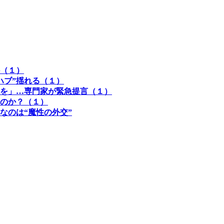
（１）
ハブ”揺れる（１）
を」…専門家が緊急提言（１）
のか？（１）
なのは“魔性の外交”