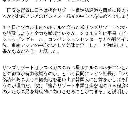
「円安を背景に日本は複合リゾート促進法通過を目前に控え
るかが北東アジアのビジネス・観光の中心地を決めるでしょ
１７日にソウル市内のホテルで会った米サンズリゾートのマ
を誘致しようと全力を挙げているが、２０１８年に平昌（ピ
ショッピングモール、コンベンションセンターなどの観光イ
後、東南アジアの中心地として急速に浮上した」と強調した
果があるだろう」と話した。
サンズリゾートはラスベガスの５つ星ホテルのベネチアンと
どの都市が有力候補なのか」という質問にレビン社長は「ソ
然済州島のような観光地を思い出す韓国人には首をかしげる
うのが理由だ。彼は「複合リゾート事業は全敷地の５％程度
の人たちの足を持続的に向けさせることができる」と説明し