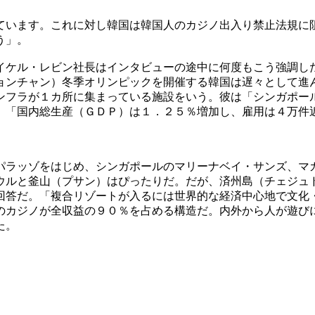
ています。これに対し韓国は韓国人のカジノ出入り禁止法規に
う」。
イケル・レビン社長はインタビューの途中に何度もこう強調し
ョンチャン）冬季オリンピックを開催する韓国は遅々として進
ンフラが１カ所に集まっている施設をいう。彼は「シンガポー
。「国内総生産（ＧＤＰ）は１．２５％増加し、雇用は４万件
パラッゾをはじめ、シンガポールのマリーナベイ・サンズ、マ
ウルと釜山（プサン）はぴったりだ。だが、済州島（チェジュ
回答だ。「複合リゾートが入るには世界的な経済中心地で文化
のカジノが全収益の９０％を占める構造だ。内外から人が遊び
た。