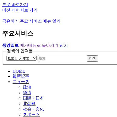
본문 바로가기
이전 페이지로 가기
공유하기
주요 서비스 메뉴 열기
주요서비스
중앙일보
메가메뉴로 돌아가기
닫기
검색어 입력폼
검색
HOME
最新記事
ニュース
政治
経済
国際・日本
北朝鮮
社会・文化
スポーツ