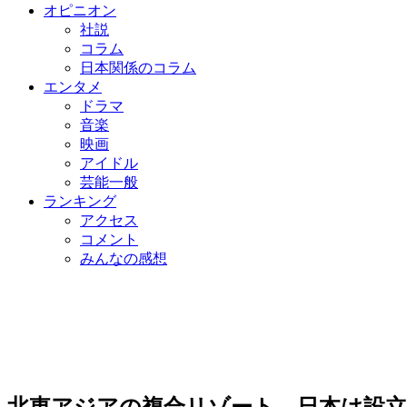
オピニオン
社説
コラム
日本関係のコラム
エンタメ
ドラマ
音楽
映画
アイドル
芸能一般
ランキング
アクセス
コメント
みんなの感想
北東アジアの複合リゾート、日本は設立