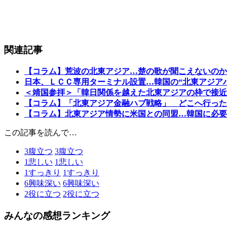
関連記事
【コラム】荒波の北東アジア…楚の歌が聞こえないのか
日本、ＬＣＣ専用ターミナル設置…韓国の“北東アジア
＜靖国参拝＞「韓日関係を越えた北東アジアの枠で接近
【コラム】「北東アジア金融ハブ戦略」 どこへ行った
【コラム】北東アジア情勢に米国との同盟…韓国に必要
この記事を読んで…
3
腹立つ
3
腹立つ
1
悲しい
1
悲しい
1
すっきり
1
すっきり
6
興味深い
6
興味深い
2
役に立つ
2
役に立つ
みんなの感想ランキング