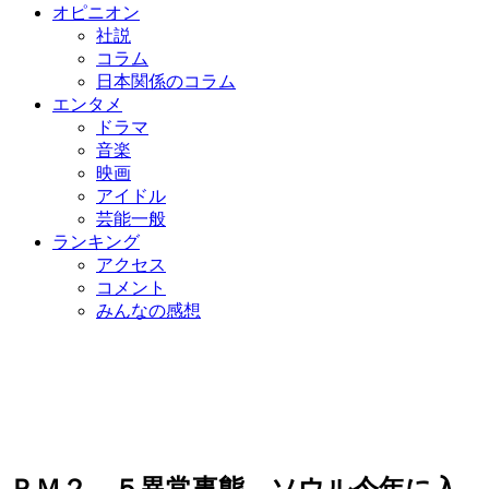
オピニオン
社説
コラム
日本関係のコラム
エンタメ
ドラマ
音楽
映画
アイドル
芸能一般
ランキング
アクセス
コメント
みんなの感想
ＰＭ２．５異常事態、ソウル今年に入