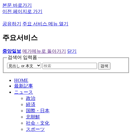
본문 바로가기
이전 페이지로 가기
공유하기
주요 서비스 메뉴 열기
주요서비스
중앙일보
메가메뉴로 돌아가기
닫기
검색어 입력폼
검색
HOME
最新記事
ニュース
政治
経済
国際・日本
北朝鮮
社会・文化
スポーツ