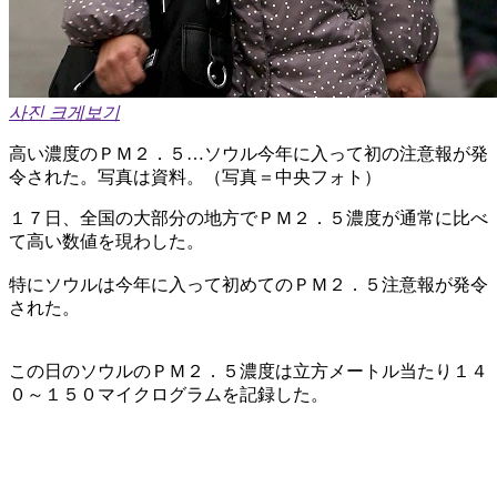
사진 크게보기
高い濃度のＰＭ２．５…ソウル今年に入って初の注意報が発
令された。写真は資料。（写真＝中央フォト）
１７日、全国の大部分の地方でＰＭ２．５濃度が通常に比べ
て高い数値を現わした。
特にソウルは今年に入って初めてのＰＭ２．５注意報が発令
された。
この日のソウルのＰＭ２．５濃度は立方メートル当たり１４
０～１５０マイクログラムを記録した。