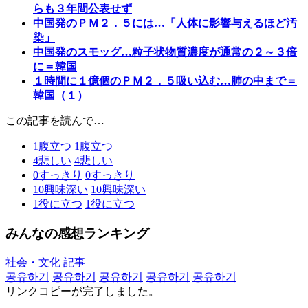
らも３年間公表せず
中国発のＰＭ２．５には…「人体に影響与えるほど汚
染」
中国発のスモッグ…粒子状物質濃度が通常の２～３倍
に＝韓国
１時間に１億個のＰＭ２．５吸い込む…肺の中まで＝
韓国（１）
この記事を読んで…
1
腹立つ
1
腹立つ
4
悲しい
4
悲しい
0
すっきり
0
すっきり
10
興味深い
10
興味深い
1
役に立つ
1
役に立つ
みんなの感想ランキング
社会・文化 記事
공유하기
공유하기
공유하기
공유하기
공유하기
リンクコピーが完了しました。