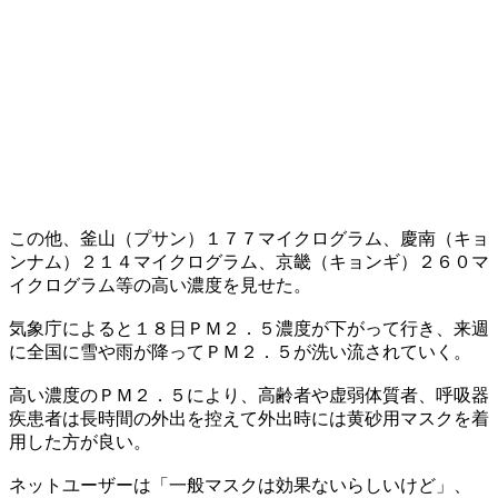
この他、釜山（プサン）１７７マイクログラム、慶南（キョ
ンナム）２１４マイクログラム、京畿（キョンギ）２６０マ
イクログラム等の高い濃度を見せた。
気象庁によると１８日ＰＭ２．５濃度が下がって行き、来週
に全国に雪や雨が降ってＰＭ２．５が洗い流されていく。
高い濃度のＰＭ２．５により、高齢者や虚弱体質者、呼吸器
疾患者は長時間の外出を控えて外出時には黄砂用マスクを着
用した方が良い。
ネットユーザーは「一般マスクは効果ないらしいけど」、