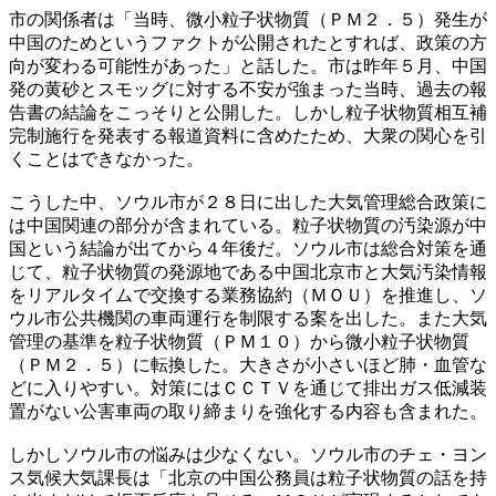
市の関係者は「当時、微小粒子状物質（ＰＭ２．５）発生が
中国のためというファクトが公開されたとすれば、政策の方
向が変わる可能性があった」と話した。市は昨年５月、中国
発の黄砂とスモッグに対する不安が強まった当時、過去の報
告書の結論をこっそりと公開した。しかし粒子状物質相互補
完制施行を発表する報道資料に含めたため、大衆の関心を引
くことはできなかった。
こうした中、ソウル市が２８日に出した大気管理総合政策に
は中国関連の部分が含まれている。粒子状物質の汚染源が中
国という結論が出てから４年後だ。ソウル市は総合対策を通
じて、粒子状物質の発源地である中国北京市と大気汚染情報
をリアルタイムで交換する業務協約（ＭＯＵ）を推進し、ソ
ウル市公共機関の車両運行を制限する案を出した。また大気
管理の基準を粒子状物質（ＰＭ１０）から微小粒子状物質
（ＰＭ２．５）に転換した。大きさが小さいほど肺・血管な
どに入りやすい。対策にはＣＣＴＶを通じて排出ガス低減装
置がない公害車両の取り締まりを強化する内容も含まれた。
しかしソウル市の悩みは少なくない。ソウル市のチェ・ヨン
ス気候大気課長は「北京の中国公務員は粒子状物質の話を持