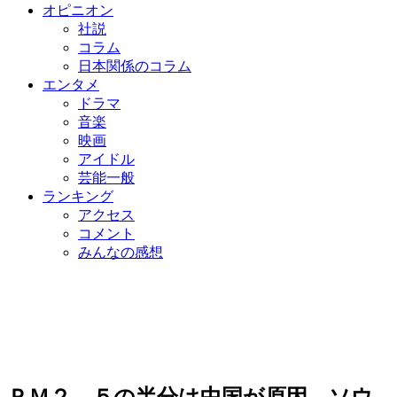
オピニオン
社説
コラム
日本関係のコラム
エンタメ
ドラマ
音楽
映画
アイドル
芸能一般
ランキング
アクセス
コメント
みんなの感想
ＰＭ２．５の半分は中国が原因…ソウ