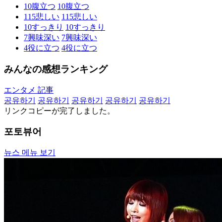
10
腹立つ
10
腹立つ
115
悲しい
115
悲しい
10
すっきり
10
すっきり
7
興味深い
7
興味深い
4
役に立つ
4
役に立つ
みんなの感想ランキング
エンタメ 記事
공유하기
공유하기
공유하기
공유하기
공유하기
リンクコピーが完了しました。
포토뷰어
뉴스 메뉴 보기