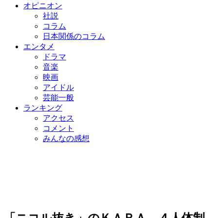
オピニオン
社説
コラム
日本関係のコラム
エンタメ
ドラマ
音楽
映画
アイドル
芸能一般
ランキング
アクセス
コメント
みんなの感想
「ニコル抜き」のＫＡＲＡ、４人体制