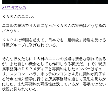
사진 크게보기
ＫＡＲＡのニコル。
ニコルの脱退で４人組になったＫＡＲＡの将来はどうなるの
だろうか。
ＫＡＲＡは韓国を超えて、日本でも「超特級」待遇を受ける
韓流グループに挙げられている。
そんな彼女たちに１６日のニコルの脱退は残念な別れである
が、また新しい機会としても作用しうる状況だ。すでに現所
属事務所のＤＳＰメディアと再契約をしたメンバーはギュ
リ、スンヨン、ハラ。末っ子のジヨンは４月に契約が終了す
る時点で海外留学に行くと所属事務所を通じて意思を明らか
にした。まだ再契約の可能性は残っているが、容易ではない
状況と見られている。