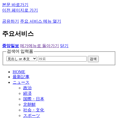
본문 바로가기
이전 페이지로 가기
공유하기
주요 서비스 메뉴 열기
주요서비스
중앙일보
메가메뉴로 돌아가기
닫기
검색어 입력폼
검색
HOME
最新記事
ニュース
政治
経済
国際・日本
北朝鮮
社会・文化
スポーツ