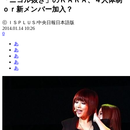
ｏｒ新メンバー加入？
ⓒ ＩＳＰＬＵＳ/中央日報日本語版
2014.01.14 10:26
0
あ
あ
あ
あ
あ